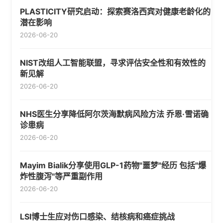
PLASTICITY研究启动：探索赛洛西宾对健康老龄化的
潜在影响
2026-06-20
NIST改组人工智能联盟，寻求评估安全性和有效性的
新见解
2026-06-20
NHS医生分享降低阿尔茨海默病风险方法 乔恩·雪诺确
诊患病
2026-06-20
Mayim Bialik分享使用GLP-1药物"噩梦"经历 包括"爆
炸性腹泻"等严重副作用
2026-06-20
LSI博士生应对伤口感染、结核病和癌症挑战