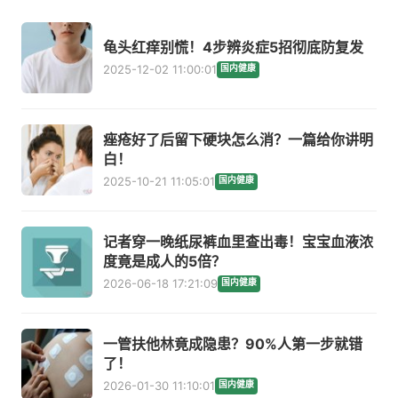
龟头红痒别慌！4步辨炎症5招彻底防复发
2025-12-02 11:00:01
国内健康
痤疮好了后留下硬块怎么消？一篇给你讲明
白！
2025-10-21 11:05:01
国内健康
记者穿一晚纸尿裤血里查出毒！宝宝血液浓
度竟是成人的5倍？
2026-06-18 17:21:09
国内健康
一管扶他林竟成隐患？90%人第一步就错
了！
2026-01-30 11:10:01
国内健康