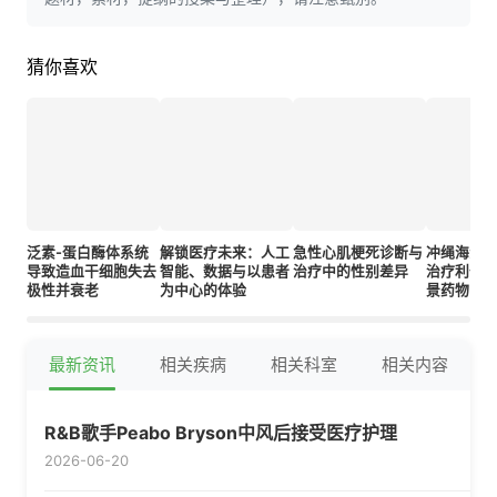
猜你喜欢
泛素-蛋白酶体系统
解锁医疗未来：人工
急性心肌梗死诊断与
冲绳海洋
导致造血干细胞失去
智能、数据与以患者
治疗中的性别差异
治疗利什
极性并衰老
为中心的体验
景药物
最新资讯
相关疾病
相关科室
相关内容
R&B歌手Peabo Bryson中风后接受医疗护理
2026-06-20