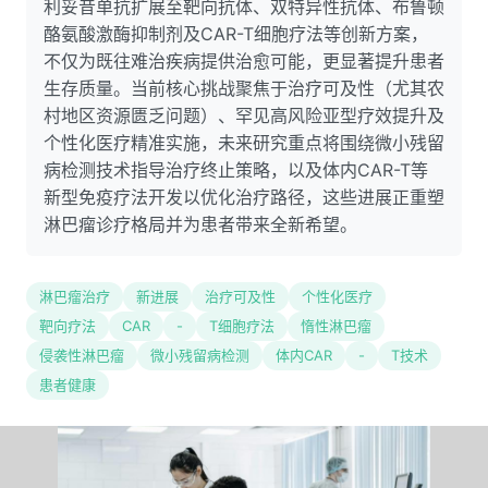
利妥昔单抗扩展至靶向抗体、双特异性抗体、布鲁顿
酪氨酸激酶抑制剂及CAR-T细胞疗法等创新方案，
不仅为既往难治疾病提供治愈可能，更显著提升患者
生存质量。当前核心挑战聚焦于治疗可及性（尤其农
村地区资源匮乏问题）、罕见高风险亚型疗效提升及
个性化医疗精准实施，未来研究重点将围绕微小残留
病检测技术指导治疗终止策略，以及体内CAR-T等
新型免疫疗法开发以优化治疗路径，这些进展正重塑
淋巴瘤诊疗格局并为患者带来全新希望。
淋巴瘤治疗
新进展
治疗可及性
个性化医疗
靶向疗法
CAR
-
T细胞疗法
惰性淋巴瘤
侵袭性淋巴瘤
微小残留病检测
体内CAR
-
T技术
患者健康