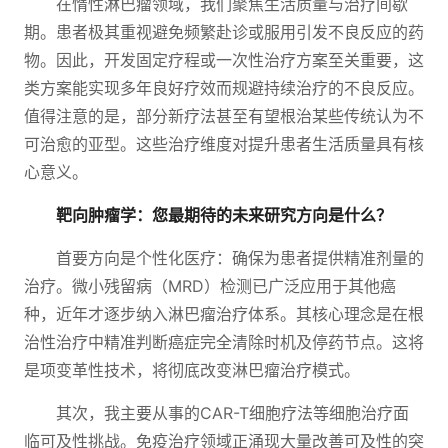
在惰性淋巴瘤领域，我们聚焦生活质量与治疗间歇
期。患者极其重视避免频繁赴诊或服用引发不良反应的药
物。因此，开发固定疗程或一次性治疗方案至关重要，这
类方案能实现多年良好疗效而规避持续治疗的不良反应。
值得注意的是，部分新疗法甚至有望根治某些传统认为不
可治愈的亚型。这些治疗维度对提升患者生活质量具有核
心意义。
靶向肿瘤学：您最期待的未来研究方向是什么？
首要方向是个性化医疗：确保为患者提供精准剂量的
治疗。微小残留病（MRD）检测已广泛应用于其他癌
种，近年才逐步纳入淋巴瘤治疗体系。其核心理念是在根
治性治疗中精准判断癌症完全清除时机及停药节点。这将
是项变革性技术，将彻底改变淋巴瘤治疗模式。
其次，我主要从事的CAR-T细胞疗法等细胞治疗面
临可及性挑战。免疫治疗领域正涌现大量改善可及性的突