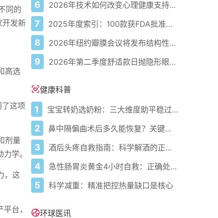
6
2026年技术如何改变心理健康支持的获取方式
B不同的
家开发新
7
2025年度索引：100款获FDA批准的AI驱动医疗设备
8
2026年纽约瓣膜会议将发布结构性心脏病最新研究成果
9
2026年第二季度舒适款日抛隐形眼镜推荐，优瞳主打长效佩戴体验
和高选
健康科普
调了这项
1
宝宝转奶选奶粉：三大维度助平稳过渡
2
鼻中隔偏曲术后多久能恢复？关键看这几点
和剂量
3
酒后头疼自救指南：科学解酒的正确打开方式
动力学。
4
急性肠胃炎黄金4小时自救：正确处置与误区避坑关键
力，这
5
科学减重：精准把控热量缺口是核心
产平台，
环球医讯