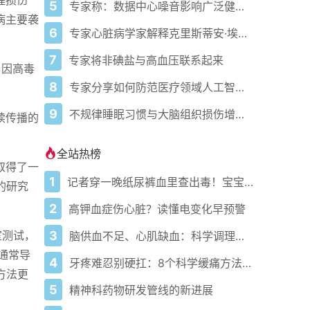
理损伤
5
专家称：数据中心噪音影响广泛健康问题
病主要袭
6
专家心脏病学家解释克里斯蒂安·埃里克森为丹麦队晕倒的原因
7
专家将非碘盐与高血压联系起来
，因高毒
8
专家分享如何防范医疗领域人工智能的负面影响
9
不规律睡眠习惯与大脑组织损伤增加相关
续传播的
全站热榜
队取得了一
1
记者穿一晚纸尿裤血里查出毒！宝宝血液浓度竟是成人的5倍？
的研究
2
高钾血症伤心脏？读懂电变化早预警
3
室测试，
脑供血不足、心肌缺血：科学调理全攻略
虫通常导
4
牙疼难忍别硬扛：8个科学缓痛方法收好
疗方法更
5
精神科药物研发管线的新进展