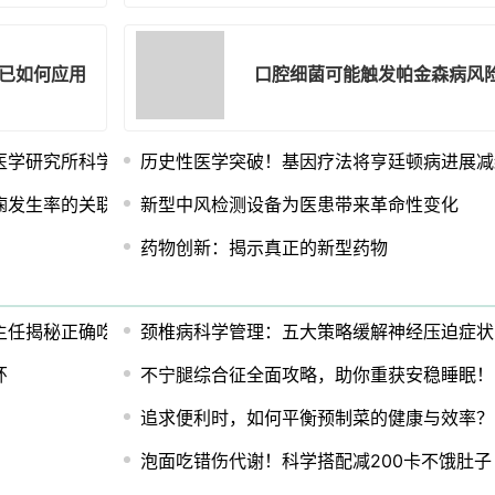
已如何应用
口腔细菌可能触发帕金森病风
医学研究所科学家颁发研究资助
历史性医学突破！基因疗法将亨廷顿病进展减
痫发生率的关联：系统评价和荟萃分析
新型中风检测设备为医患带来革命性变化
药物创新：揭示真正的新型药物
主任揭秘正确吃法
颈椎病科学管理：五大策略缓解神经压迫症状
环
不宁腿综合征全面攻略，助你重获安稳睡眠！
追求便利时，如何平衡预制菜的健康与效率？
泡面吃错伤代谢！科学搭配减200卡不饿肚子