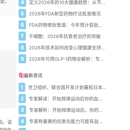
望，
4
定义2026年的10大健康趋势：从节律健康到冷热交替疗法
5
2026年FDA新型药物疗法批准情况
6
FDA药物审批管道：今年预计获批的关键新疗法
7
干细胞：2026年抗衰老治疗的突破
8
2026年技术如何改变心理健康支持的获取方式
9
2026年可用GLP-1药物全解析：专家指南
最新资讯
1
世卫组织、联合国开发计划署和日本在加纳启动人工智能健康计划 应对气候敏感性疾病并加强医疗服务
2
专家解读：开始规律运动后你的血压会发生什么变化
3
专家解析：开始规律运动后，你的血压会发生什么变化
4
专家称姜黄的抗氧化能力可能有益心脏健康
险。该