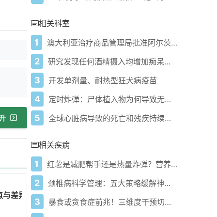
相关科室
1
澳大利亚治疗商品管理局批准阿尔茨海默病药物莱卡单抗上市使用
2
研究发现任何酒精摄入均增加痴呆症风险
3
开发单剂量、耐热型狂犬病疫苗
4
定时炸弹：尸体植入物为何导致无法治愈的脑部疾病
5
全球心脏病导致的死亡和残疾持续急剧上升
升
相关疾病
1
红薯是减肥帮手还是热量炸弹？营养科主任揭秘正确吃法
2
颈椎病科学管理：五大策略缓解神经压迫症状
点与差异
3
暴食或贪食症前兆！三维度干预切断循环