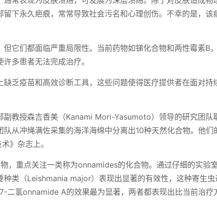
，通常表现为皮肤溃疡，可发展为深层溃疡。除了对皮肤造成物
部留下永久疤痕，常常导致社会污名和心理创伤。不幸的是，该
，但它们都面临严重局限性。当前药物如锑化合物和两性霉素B
使许多患者无法完成治疗。
上缺乏疫苗和高效诊断工具，这些问题使得医疗提供者在面对持
授森吉香美（Kanami Mori-Yasumoto）领导的研究团
团队从冲绳满佐采集的海洋海绵中分离出10种天然化合物。他们
技术》杂志上。
提取物，重点关注一类称为onnamides的化合物。通过仔细的实验
（Leishmania major）表现出显著的有效性，这种寄生
6,7-二氢onnamide A的效果最为显著，两者都表现出比当前治