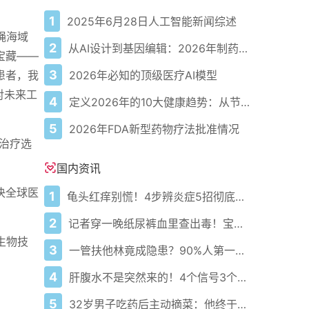
1
2025年6月28日人工智能新闻综述
冲绳海域
2
从AI设计到基因编辑：2026年制药领域重大突破
宝藏——
3
2026年必知的顶级医疗AI模型
患者，我
对未来工
4
定义2026年的10大健康趋势：从节律健康到冷热交替疗法
5
2026年FDA新型药物疗法批准情况
治疗选
国内资讯
决全球医
1
龟头红痒别慌！4步辨炎症5招彻底防复发
2
记者穿一晚纸尿裤血里查出毒！宝宝血液浓度竟是成人的5倍？
生物技
3
一管扶他林竟成隐患？90%人第一步就错了！
4
肝腹水不是突然来的！4个信号3个管理要点别等肚子鼓起来
5
32岁男子吃药后主动摘菜：他终于活过来了？