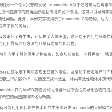
另一个令人兴奋的发现：onnamide A似乎通过与两性霉素
与寄生虫细胞膜中的麦角固醇相互作用来发挥作用。这可以引导科学
问题。此外，本研究首次揭示了onnamide G的结构，也为
制提供了新的见解。
s不仅有效杀死了寄生虫，还保护了人体细胞，这归功于它们的低毒性
发新的利什曼病治疗方法的非常有前景的化合物。
也可能应用于其他原生动物疾病，如查加斯病和非洲昏睡病"，强
mides在低浓度下可能表现出显著的活性。这增加了缩短治疗时间
需要进行扩展分析，以确定其成本效益、体内有效性和体外药代
amides作为AMED药物发现助推器计划中合适先导化合物的潜
有希望的候选药物转化为新药。
有可能利用现代培养技术和共生细菌开发onnamide的大规模生