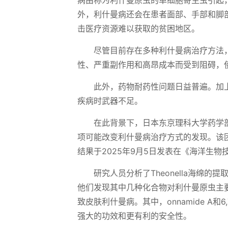
病由称为利什曼原虫的单细胞寄生虫引起
外，利什曼病还会在患者面部、手部和脚
击医疗资源难以获取的贫困地区。
尽管目前存在多种利什曼病治疗方法
性、严重副作用和高昂成本而受到阻碍，
此外，药物耐药性问题日益普遍。加
疾病时武器不足。
在此背景下，日本东京理科大学药学部副教
项可能改变利什曼病治疗方式的发现。该
结果于2025年9月5日发表在《海洋生物
研究人员分析了Theonella海绵的
他们发现其中几种化合物对利什曼原虫主要种类
致皮肤利什曼病。其中，onnamide A和
强大的功效和更有利的安全性。