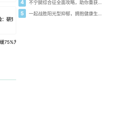
4
不宁腿综合征全面攻略，助你重获安稳睡眠！
5
一起战胜阳光型抑郁，拥抱健康生活！
险：研究
缓75%为患者带来新希望