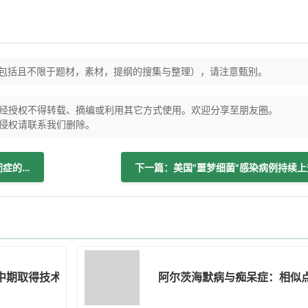
（包括且不限于题材，素材，提纲的搜集与整理），请注意甄别。
经授权不得转载、摘编或利用其它方式使用。欢迎分享至朋友圈。
侵权请联系我们删除。
上一篇：特朗普与小罗伯特·肯尼迪对自闭症的执念正成为公共卫生风险
下一篇：美国"噩梦细菌"感染病例持续上
目中期取得技术创新
阿尔茨海默病与痴呆症：相似