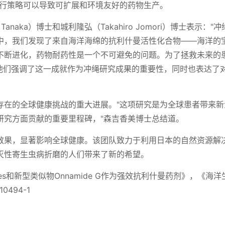
可行策略可以导致可扩展和环境友好的药物生产。
Tanaka）博士和城利隆弘（Takahiro Jomori）博士表示："
中，我们发现了来自海洋海绵的抗利什曼活性化合物——海洋的
不断进化，药物耐药性是一个不可避免的问题。为了拯救未来的
。他们强调了这一成就作为冲绳研究成果的重要性，同时也表达了
存在的全球健康挑战的重大进展。"这项研究是为全球患者带来新
研究方面贡献的重要里程碑，"森吉香美博士总结道。
效果，显著影响全球健康。该团队致力于利用日本的自然资源解
灭性寄生虫病折磨的人们带来了新的希望。
es和新型类似物Onnamide G作为强效抗利什曼药剂》，《海洋
10494-1