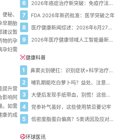
6
2026年癌症治疗新突破：免疫疗法、人工智能、癌症疫苗及其他
、便秘、
7
FDA 2026年新药批准：医学突破之年
孕早期胎
8
医疗健康新闻综述：2026年6月27日至7月4日FDA、NHS和EMA最新动态
都建议暂
9
2026年医疗健康领域人工智能最新新闻与突破
药物的孕
病孕妇需
健康科普
1
鼻窦炎别硬扛：识别症状+科学治疗+避坑指南
2
哺乳期能吃白萝卜吗？益处、注意事项一次说清
能提升营
3
大便后发现手纸带血，别慌！这些原因你需要了解
会影响阿
量。如需
4
党参补气虽好，这些使用禁忌要记牢
健康的成
5
低密度脂蛋白偏高？5类诱因及应对方案
环球医讯