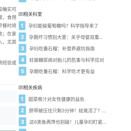
胶确实可
相关科室
题，食用
1
早餐时将
孕妇能输葡萄糖吗？科学指导来了
效；在家
2
孕期坏习惯别大意：关乎母婴双重健康
入，尤其
3
孕妇吃番石榴：补营养避坑指南
4
妊娠糖尿病对胎儿的危害与科学应对
统经验或
5
孕期吃番石榴：科学吃才更有益
相关疾病
1
甜菜根汁对女性健康的益处
2
脐带被压住只剩3分钟！娃竟活了？青岛医生这波操作太神了
3
这6类鱼再馋也别碰！儿童孕妇盯紧健康隐患