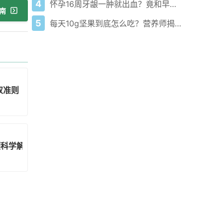
4
怀孕16周牙龈一肿就出血？竟和早产风险直接挂钩！
南
5
每天10g坚果到底怎么吃？营养师揭秘别再瞎猜的真相！
双准则
预科学解决