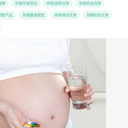
调理
孕期饮食禁忌
阿胶选购注意
孕期贫血改善
阿胶产品
孕期膳食搭配
体质辨证饮食
孕期阶段饮食