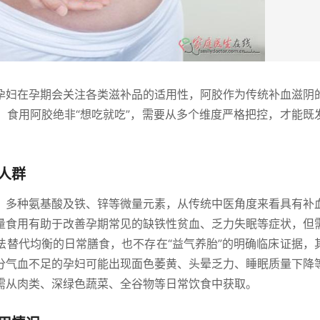
孕妇在孕期会关注各类滋补品的适用性，阿胶作为传统补血滋阴
，食用阿胶绝非“想吃就吃”，需要从多个维度严格把控，才能既
人群
、多种氨基酸及铁、锌等微量元素，从传统中医角度来看具有补
量食用有助于改善孕期常见的缺铁性贫血、乏力失眠等症状，但
法替代均衡的日常膳食，也不存在“益气养胎”的明确临床证据，
分气血不足的孕妇可能出现面色萎黄、头晕乏力、睡眠质量下降
需从肉类、深绿色蔬菜、全谷物等日常饮食中获取。