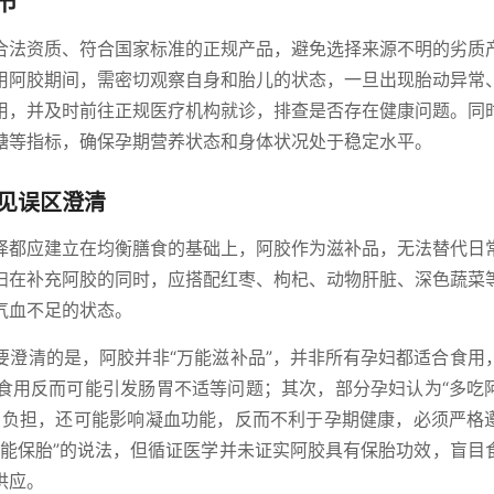
节
合法资质、符合国家标准的正规产品，避免选择来源不明的劣质
用阿胶期间，需密切观察自身和胎儿的状态，一旦出现胎动异常
用，并及时前往正规医疗机构就诊，排查是否存在健康问题。同
糖等指标，确保孕期营养状态和身体状况处于稳定水平。
见误区澄清
择都应建立在均衡膳食的基础上，阿胶作为滋补品，无法替代日
妇在补充阿胶的同时，应搭配红枣、枸杞、动物肝脏、深色蔬菜
气血不足的状态。
要澄清的是，阿胶并非“万能滋补品”，并非所有孕妇都适合食用
食用反而可能引发肠胃不适等问题；其次，部分孕妇认为“多吃
胃负担，还可能影响凝血功能，反而不利于孕期健康，必须严格
胶能保胎”的说法，但循证医学并未证实阿胶具有保胎功效，盲目
供应。