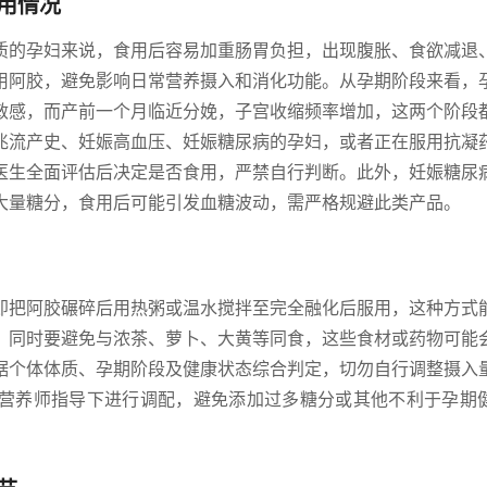
用情况
质的孕妇来说，食用后容易加重肠胃负担，出现腹胀、食欲减退
用阿胶，避免影响日常营养摄入和消化功能。从孕期阶段来看，
敏感，而产前一个月临近分娩，子宫收缩频率增加，这两个阶段
兆流产史、妊娠高血压、妊娠糖尿病的孕妇，或者正在服用抗凝
医生全面评估后决定是否食用，严禁自行判断。此外，妊娠糖尿
大量糖分，食用后可能引发血糖波动，需严格规避此类产品。
即把阿胶碾碎后用热粥或温水搅拌至完全融化后服用，这种方式
，同时要避免与浓茶、萝卜、大黄等同食，这些食材或药物可能
据个体体质、孕期阶段及健康状态综合判定，切勿自行调整摄入
营养师指导下进行调配，避免添加过多糖分或其他不利于孕期