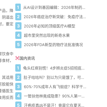
1
从AI设计到基因编辑：2026年制药领域重大突破
产品，降
2
2026年癌症治疗新突破：免疫疗法、人工智能、癌症疫苗及其他
、阴道出
时，要定
3
2026年必知的顶级医疗AI模型
4
超市里突然出现的新奇水果
5
2026年FDA新型药物疗法批准情况
常饮食中
国内资讯
等食材，
1
龟头红痒别慌！4步辨炎症5招彻底防复发
2
肚子咕咕叫？别以为只是饿了，可能是身体在求救！
，其适用
阿胶能快
3
60%-70%成年人有飞蚊症？科学干预缓解率超70%！
遵循医生
4
一管扶他林竟成隐患？90%人第一步就错了！
食用反而
5
汗疱疹真凶不是汗！竟是它在夏天偷偷搞鬼？