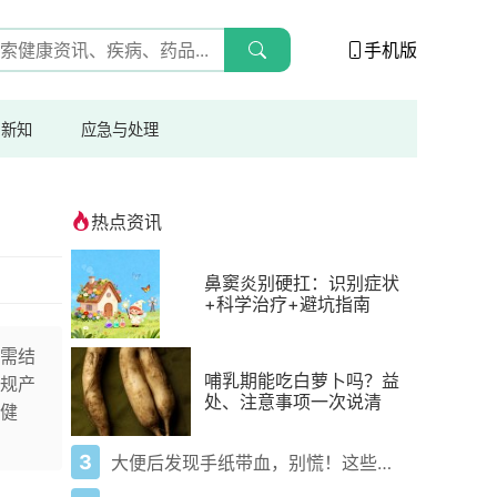
手机版
与新知
应急与处理
热点资讯
鼻窦炎别硬扛：识别症状
+科学治疗+避坑指南
需结
哺乳期能吃白萝卜吗？益
规产
处、注意事项一次说清
健
3
大便后发现手纸带血，别慌！这些原因你需要了解