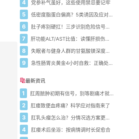
4
党参补气虽好，这些使用禁忌要记牢
5
低密度脂蛋白偏高？5类诱因及应对方案
6
肚子疼别硬扛！三步识别危险信号，守护胃肠健康
7
肝功能ALT/AST比值：读懂肝损伤信号
8
失眠者与健身人群的甘氨酸镁深度指南：从助眠到缓解肌肉酸痛
9
急性肠胃炎黄金4小时自救：正确处置与误区避坑关键
最新资讯
1
肛周脓肿初期有信号，别等剧痛才就医
2
肛瘘致便血疼痛？科学应对指南来了
3
肛乳头瘤怎么治？分情况选方案更稳妥
4
肛瘘术后坐浴：按病情调时长促愈合