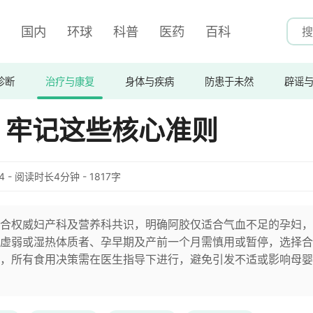
国内
环球
科普
医药
百科
诊断
治疗与康复
身体与疾病
防患于未然
辟谣
？牢记这些核心准则
:54 - 阅读时长4分钟 - 1817字
合权威妇产科及营养科共识，明确阿胶仅适合气血不足的孕妇，
虚弱或湿热体质者、孕早期及产前一个月需慎用或暂停，选择合
，所有食用决策需在医生指导下进行，避免引发不适或影响母婴