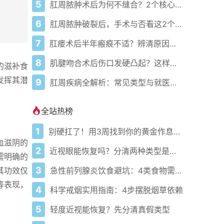
5
肛周脓肿术后为何不缝合？2个核心原因
6
肛周脓肿破裂后，手术与否看这2个关键指标
7
肛瘘术后半年瘢痕不适？辨清原因科学应对
8
肌腱吻合术后伤口发硬凸起？这样应对
的滋补食
发挥其潜
9
肛周疾病全解析：常见类型与就医指南
全站热榜
1
别硬扛了！用3周找到你的黄金作息你的身体在等你
血滋阴的
2
近视眼能恢复吗？分清两种类型是关键
需明确的
3
急性前列腺炎饮食避坑：4类食物需规避促康复
其功效仅
等表现，
4
科学戒烟实用指南：4步摆脱烟草依赖
5
轻度近视能恢复？先分清真假类型