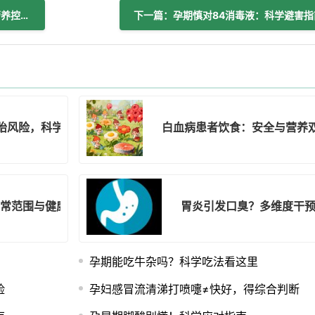
上一篇：60+老人吃鸡蛋：科学方案补营养控风险
下一篇：孕期慎对84消毒液：科学避害指
胎风险，科学食用益母婴
白血病患者饮食：安全与营养
正常范围与健康指南
胃炎引发口臭？多维度干
孕期能吃牛杂吗？科学吃法看这里
险
孕妇感冒流清涕打喷嚏≠快好，得综合判断