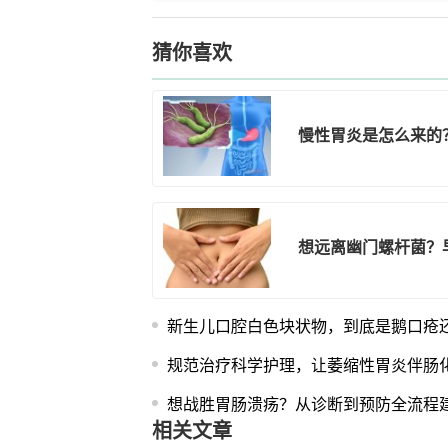
猜你喜欢
慢性胃炎是怎么来的
想远离幽门螺杆菌？
新生儿口腔白色块状物，到底是鹅口疮
规范治疗科学护理，让萎缩性胃炎伴肠
想战胜胃肠溃疡？从诊断到预防全流程
相关文章