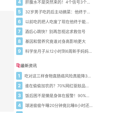
4
肝腹水不是突然来的！4个信号3个管理要点别等肚子鼓起来
5
32岁男子吃药后主动摘菜：他终于活过来了？
6
以前吃药把人吃废了现在他终于能好起来了
7
酒后心跳快？别再忽视这求救信号
8
基因和营养究竟谁对身高影响更大
9
科学坐月子从12小时到6周新手妈妈必藏护理攻略
最新资讯
1
吃对这三样食物直肠癌风险真能降35%！
2
谁在偷偷加农药？70%网红驱蚊品央视都惊了
3
饭后困不是懒是身体在报警！90%上班族不知道的血糖真相
4
球迷偷偷午睡20分钟竟比睡8小时还管用？真相让人惊呆！