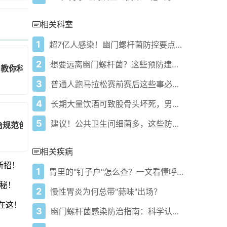
相关科室
1
超7亿人感染！幽门螺杆菌防控要点快知晓！
2
想要远离幽门螺杆菌？这些预防建议请收好！
？教你科学应对！
3
普通人跑马拉松赛前赛后这些事必须知道
4
长期大量饮酒可致股骨头坏死，男子案例警示
5
建议！公共卫生间细菌多，这些防护方法快用上！
防治规范创新大揭秘！
相关疾病
新招！
1
胃里的"钉子户"怎么查？一文看懂呼气检测那些事
秘！
2
慢性胃炎为何总带"蒜味"出场？
在这！
3
幽门螺杆菌感染防治指南：科学认知与应对策略