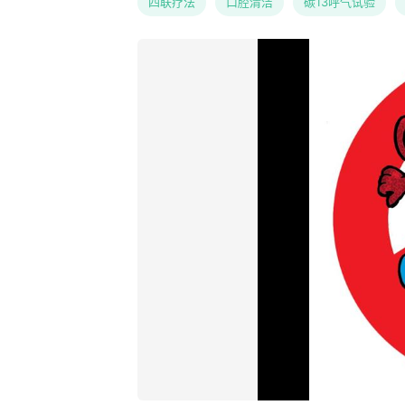
四联疗法
口腔清洁
碳13呼气试验