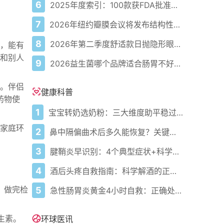
6
2025年度索引：100款获FDA批准的AI驱动医疗设备
7
2026年纽约瓣膜会议将发布结构性心脏病最新研究成果
8
2026年第二季度舒适款日抛隐形眼镜推荐，优瞳主打长效佩戴体验
，能有
和别人
9
2026益生菌哪个品牌适合肠胃不好的人，常年饱受肠胃病痛看过来，梳理实用十大品牌
。伴侣
健康科普
药物使
1
宝宝转奶选奶粉：三大维度助平稳过渡
家庭环
2
鼻中隔偏曲术后多久能恢复？关键看这几点
3
腱鞘炎早识别：4个典型症状+科学应对，避免关节卡壳
4
酒后头疼自救指南：科学解酒的正确打开方式
。做完检
5
急性肠胃炎黄金4小时自救：正确处置与误区避坑关键
生素。
环球医讯