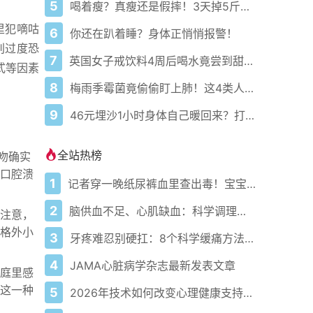
5
喝着瘦？真瘦还是假摔！3天掉5斤的小黄油美式正在偷偷毁掉你的代谢！
里犯嘀咕
6
你还在趴着睡？身体正悄悄报警！
别过度恐
7
英国女子戒饮料4周后喝水竟尝到甜味？真相让人惊呆
式等因素
8
梅雨季霉菌竟偷偷盯上肺！这4类人一咳嗽就危险
9
46元埋沙1小时身体自己暖回来？打工人悄悄试了真香
全站热榜
吻确实
口腔溃
1
记者穿一晚纸尿裤血里查出毒！宝宝血液浓度竟是成人的5倍？
2
脑供血不足、心肌缺血：科学调理全攻略
注意，
格外小
3
牙疼难忍别硬扛：8个科学缓痛方法收好
4
JAMA心脏病学杂志最新发表文章
庭里感
这一种
5
2026年技术如何改变心理健康支持的获取方式