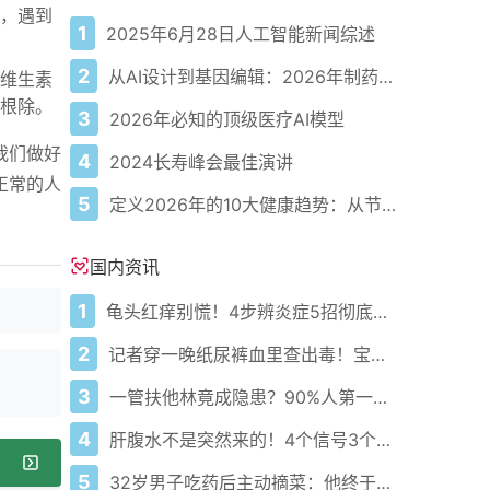
，遇到
1
2025年6月28日人工智能新闻综述
2
从AI设计到基因编辑：2026年制药领域重大突破
维生素
根除。
3
2026年必知的顶级医疗AI模型
我们做好
4
2024长寿峰会最佳演讲
正常的人
5
定义2026年的10大健康趋势：从节律健康到冷热交替疗法
国内资讯
1
龟头红痒别慌！4步辨炎症5招彻底防复发
2
记者穿一晚纸尿裤血里查出毒！宝宝血液浓度竟是成人的5倍？
3
一管扶他林竟成隐患？90%人第一步就错了！
4
肝腹水不是突然来的！4个信号3个管理要点别等肚子鼓起来
5
32岁男子吃药后主动摘菜：他终于活过来了？