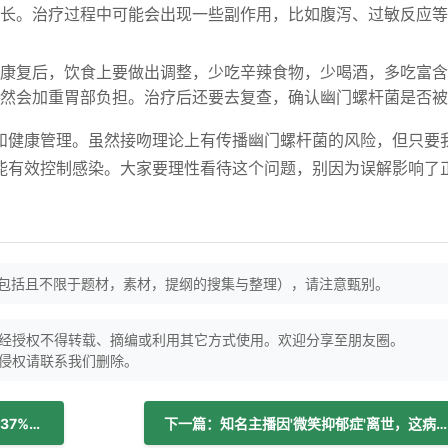
长。治疗过程中可能会出现一些副作用，比如腹泻、过敏反应等
康复后，饮食上要做出调整，少吃辛辣食物，少喝酒，多吃富含
然会加重胃部负担。治疗后还要去复查，确认幽门螺杆菌是否被
和健康管理。虽然接吻理论上有传播幽门螺杆菌的风险，但只要
能有效控制感染。大家要理性看待这个问题，别因为误解影响了
（包括且不限于题材，素材，提纲的搜集与整理），请注意甄别。
经授权不得转载、摘编或利用其它方式使用。欢迎分享至朋友圈。
侵权请联系我们删除。
上一篇：坚持晚间刷牙，高血压发病率降37%、脑卒中风险降42%！
下一篇：知名主播因'微笑抑郁症'离世，这病咋防咋治？