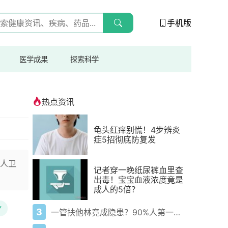
手机版
医学成果
探索科学
！
热点资讯
龟头红痒别慌！4步辨炎
症5招彻底防复发
人卫
记者穿一晚纸尿裤血里查
出毒！宝宝血液浓度竟是
成人的5倍？
疗
3
一管扶他林竟成隐患？90%人第一步就错了！