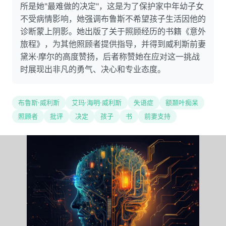
所是她"最难做的决定"，这是为了保护家中年幼子女
不受病情影响，她强调布鲁斯不希望孩子生活因他的
诊断蒙上阴影。她出版了关于照顾经历的书籍《意外
旅程》，为其他照顾者提供指导，并得到威利斯前妻
黛米·摩尔的高度赞扬，后者称赞她在应对这一挑战
时展现出非凡的勇气、决心和专业态度。
布鲁斯·威利斯
艾玛·海明·威利斯
失语症
额颞叶痴呆
照顾者
批评
决定
孩子
书
前妻支持