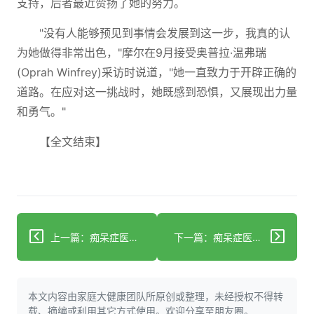
支持，后者最近赞扬了她的努力。
"没有人能够预见到事情会发展到这一步，我真的认
为她做得非常出色，"摩尔在9月接受奥普拉·温弗瑞
(Oprah Winfrey)采访时说道，"她一直致力于开辟正确的
道路。在应对这一挑战时，她既感到恐惧，又展现出力量
和勇气。"
【全文结束】
上一篇：痴呆症医生强调：这些症状绝不能忽视
下一篇：痴呆症医生绝不会忽视的这些症状
本文内容由家庭大健康团队所原创或整理，未经授权不得转
载、摘编或利用其它方式使用。欢迎分享至朋友圈。