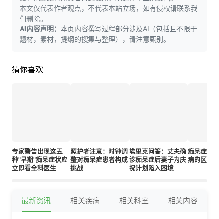
本文仅代表作者观点，不代表本站立场，如有侵权请联系我
们删除。
AI内容声明：
本页内容撰写过程部分涉及AI（包括且不限于
题材，素材，提纲的搜集与整理），请注意甄别。
猜你喜欢
专家警告出现这五
照护者注意：时钟调
埃里克问答：丈夫确
痴呆症与
种"早期"痴呆症状应
整对痴呆症患者构成
诊痴呆症后妻子为庆
病的区别
立即看全科医生
挑战
祝计划陷入困境
最新资讯
相关疾病
相关科室
相关内容