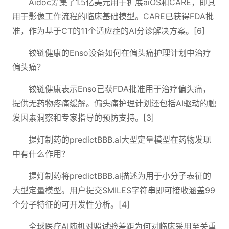
Aidoc筹集了1.5亿美元用于扩展aiOS和CARE，即其
用于影像工作流程的临床基础模型。CARE已获得FDA批
准，作为基于CT的11个适应症的AI分诊解决方案。[6]
铰链健康的Enso设备如何在偏头痛护理计划中治疗
偏头痛？
铰链健康表示Enso已获FDA批准用于治疗偏头痛，
提供无药物疼痛缓解。偏头痛护理计划还包括AI驱动的触
发因素洞察和专家指导的预防支持。[3]
提灯制药的predictBBB.ai大型定量模型在药物发现
中有什么作用？
提灯制药将predictBBB.ai描述为用于小分子表征的
大型定量模型。用户提交SMILES字符串即可接收涵盖99
个分子特征的可开发性分析。[4]
全球医疗AI随机对照试验差距为何对临床采用至关重