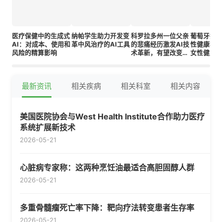
医疗保健中的生成式
纳帕学生助力开发变
科罗拉多州一位父亲
葡萄牙推出
AI：对成本、使用和
革中风治疗的AI工具
的悲痛经历激发AI技
性健康科
风险的精算影响
术革新，有望改变孕
女性健康
期护理方式
最新资讯
相关疾病
相关科室
相关内容
美国医院协会与West Health Institute合作助力医疗
系统扩展新技术
2026-05-21
心脏病专家称：这两种烹饪油最适合高胆固醇人群
2026-05-21
多重骨髓瘤死亡率下降：靶向疗法转变患者生存率
2026-05-21