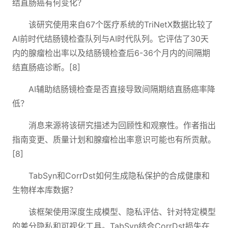
结直肠癌有何变化？
该研究使用来自67个医疗系统的TriNetX数据比较了
AI前时代结肠镜检查队列与AI时代队列。它评估了30天
内的腺瘤检出率以及结肠镜检查后6-36个月内的间隔期
结直肠癌诊断。[8]
AI辅助结肠镜检查是否直接导致间隔期结直肠癌率降
低？
消息来源将该研究描述为回顾性和观察性。作者指出
指南变更、质量计划和腺瘤检出率意识可能也有所贡献。
[8]
TabSyn和CorrDst如何生成隐私保护的合成健康和
生物样本库数据？
该框架使用深度生成模型、隐私评估、针对特定模型
的差分隐私和可视化工具。TabSyn结合CorrDst损失在