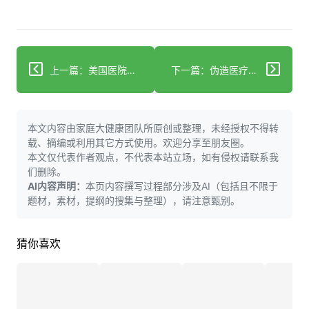
上一篇：美国医院协会与West Health Institute合作助力医疗系统扩展新技术
下一篇：伪造医疗记录可能成为保险公司面临的人工智能欺诈真正威胁：Highmark蓝十字蓝盾高管表示
本文内容由家庭大健康团队所原创或整理，未经授权不得转
载、摘编或利用其它方式使用。欢迎分享至朋友圈。
本文仅代表作者观点，不代表本站立场，如有侵权请联系我
们删除。
AI内容声明：
本页内容撰写过程部分涉及AI（包括且不限于
题材，素材，提纲的搜集与整理），请注意甄别。
猜你喜欢