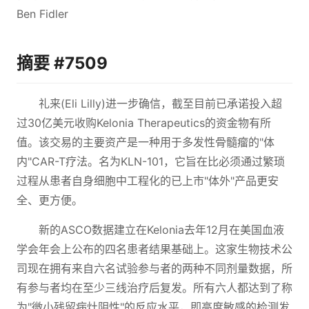
Ben Fidler
摘要 #7509
礼来(Eli Lilly)进一步确信，截至目前已承诺投入超
过30亿美元收购Kelonia Therapeutics的资金物有所
值。该交易的主要资产是一种用于多发性骨髓瘤的"体
内"CAR-T疗法。名为KLN-101，它旨在比必须通过繁琐
过程从患者自身细胞中工程化的已上市"体外"产品更安
全、更方便。
新的ASCO数据建立在Kelonia去年12月在美国血液
学会年会上公布的四名患者结果基础上。这家生物技术公
司现在拥有来自六名试验参与者的两种不同剂量数据，所
有参与者均在至少三线治疗后复发。所有六人都达到了称
为"微小残留病灶阴性"的反应水平，即高度敏感的检测发