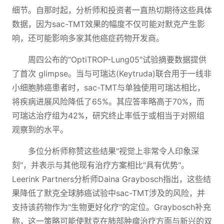
细节。自那时起，分析师和投资者一直热切期待这些具体
数据，因为sac-TMT效果的幅度不仅可能对默克产生影
响，还可能影响多家其他癌症药物开发商。
周四公布的"OptiTROP-Lung05"试验摘要数据提供
了首次 glimpse。当与可瑞达(Keytruda)联合用于一线非
小细胞肺癌患者时，sac-TMT与单独使用可瑞达相比，
将疾病进展风险降低了65%。其应答率略高于70%，而
可瑞达治疗组为42%，研究终止率低于或相当于对照组
观察到的水平。
多位分析师称赞这些结果"视觉上非常令人印象深
刻"，并表示与其他现有治疗方案相比"具有优势"。
Leerink Partners分析师Daina Graybosch指出，这些结
果降低了默克全球肺癌试验中sac-TMT涉及的风险，并
支持该药物作为"生物更好化疗"的定位。Graybosch补充
称，这一策略可能使默克在肺部肿瘤治疗方面与新兴的双