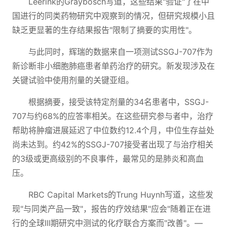
Leerink的Graybosch写道，这些结果"验证"了在中
国进行的同类药物研究中观察到的情况，但研究规模小且
缺乏更显著的生存结果报告"限制了摘要的实用性"。
与此同时，辉瑞的数据来自一项测试SSGJ-707作为
新诊断非小细胞肺癌患者单药治疗的研究。新发现涉及在
关键试验中使用剂量的关键亚组。
根据摘要，接受该特定剂量的34名患者中，SSGJ-
707与约68%的应答率相关。在这些研究参与者中，治疗
帮助将肿瘤进展延迟了中位数约12.4个月，中位生存益处
尚未达到。约42%的SSGJ-707接受者出现了与治疗相关
的3级或更高级别的不良事件，最常见的是肺炎和高血
压。
RBC Capital Markets的Trung Huynh写道，这些发
现"与同类产品一致"，报告的疗效结果"应会"随着正在进
行的全球III期研究中测试的化疗联合方案而"改善"。—