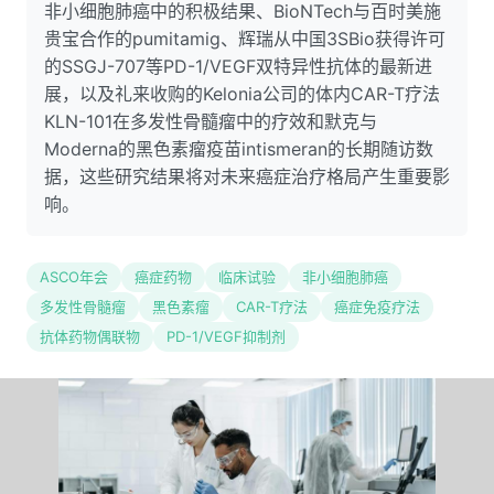
非小细胞肺癌中的积极结果、BioNTech与百时美施
贵宝合作的pumitamig、辉瑞从中国3SBio获得许可
的SSGJ-707等PD-1/VEGF双特异性抗体的最新进
展，以及礼来收购的Kelonia公司的体内CAR-T疗法
KLN-101在多发性骨髓瘤中的疗效和默克与
Moderna的黑色素瘤疫苗intismeran的长期随访数
据，这些研究结果将对未来癌症治疗格局产生重要影
响。
ASCO年会
癌症药物
临床试验
非小细胞肺癌
多发性骨髓瘤
黑色素瘤
CAR-T疗法
癌症免疫疗法
抗体药物偶联物
PD-1/VEGF抑制剂