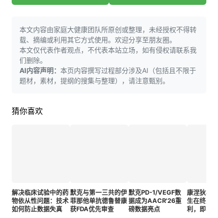
本文内容由家庭大健康团队所原创或整理，未经授权不得转
载、摘编或利用其它方式使用。欢迎分享至朋友圈。
本文仅代表作者观点，不代表本站立场，如有侵权请联系我
们删除。
AI内容声明：
本页内容撰写过程部分涉及AI（包括且不限于
题材，素材，提纲的搜集与整理），请注意甄别。
猜你喜欢
解决临床试验中的药
默克与第一三共的伊
默克PD-1/VEGF数
康涅狄格
物依从性问题：技术
菲那他单抗德鲁替康
据成为AACR'26重
生在终点
如何防止数据失真
获FDA优先审查
磅数据亮点
利，即将
学