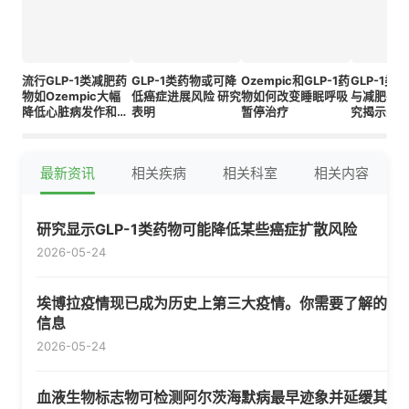
流行GLP-1类减肥药
GLP-1类药物或可降
Ozempic和GLP-1药
GLP-1类
物如Ozempic大幅
低癌症进展风险 研究
物如何改变睡眠呼吸
与减肥手术
降低心脏病发作和中
表明
暂停治疗
究揭示关
风风险
最新资讯
相关疾病
相关科室
相关内容
研究显示GLP-1类药物可能降低某些癌症扩散风险
2026-05-24
埃博拉疫情现已成为历史上第三大疫情。你需要了解的
信息
2026-05-24
血液生物标志物可检测阿尔茨海默病最早迹象并延缓其