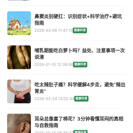
鼻窦炎别硬扛：识别症状+科学治疗+避坑
指南
2026-03-06 11:47:15
健康科普
哺乳期能吃白萝卜吗？益处、注意事项一次
说清
2026-01-10 12:39:06
健康科普
吃太辣肚子痛？科学缓解4步走，避免“辣出
胃炎”
2026-03-24 13:02:44
健康科普
耳朵总像塞了棉花？3分钟看懂耳闷的真相
与自救指南
2025-10-14 08:46:37
健康科普