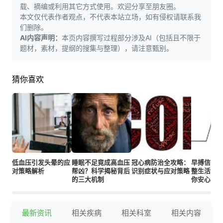
载、摘编或利用其它方式使用。欢迎分享至朋友圈。
本文仅代表作者观点，不代表本站立场，如有侵权请联系我
们删除。
AI内容声明：
本页内容撰写过程部分涉及AI（包括且不限于
题材，素材，提纲的搜集与整理），请注意甄别。
猜你喜欢
低血压引发头晕的应
睡眠不足竟成高血压
冠心病防治全攻略：
早搏信号
对策略解析
帮凶？科学揭秘背后
识别症状与应对策略
整生活+监
的三大机制
你安心
最新资讯
相关疾病
相关科室
相关内容