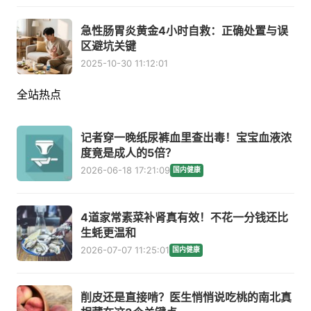
急性肠胃炎黄金4小时自救：正确处置与误
区避坑关键
2025-10-30 11:12:01
全站热点
记者穿一晚纸尿裤血里查出毒！宝宝血液浓
度竟是成人的5倍？
2026-06-18 17:21:09
国内健康
4道家常素菜补肾真有效！不花一分钱还比
生蚝更温和
2026-07-07 11:25:01
国内健康
削皮还是直接啃？医生悄悄说吃桃的南北真