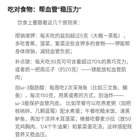
吃对食物：帮血管“稳压力”
饮食上要跟着这几个原则来：
限钠增钾：每天吃的盐别超过5克（大概一茶匙），
多吃香蕉、菠菜、紫菜这些含钾多的食物——钾能帮
身体排钠，减轻血管负担；
补点镁：每天吃30克可可含量超过70%的黑巧克力，
或者抓一把南瓜子（约20克）——镁能放松血管肌
肉；
加ω-3脂肪酸：每周吃2次深海鱼（比如三文鱼、鲭
鱼），每次150克，用蒸或煮的方式，别油炸——
ω-3能保护血管内皮。 比如早餐可以吃燕麦粥（加把
核桃碎、几颗蓝莓）配水煮蛋；午餐吃糙米饭、清蒸
鲈鱼，再加个凉拌木耳菠菜；晚餐吃藜麦沙拉（放50
克鸡胸肉、1/4个牛油果）和紫菜蛋花汤，这样搭配既
营养又稳血压。