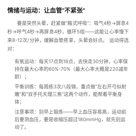
情绪与运动：让血管“不紧张”
要是突然头晕，赶紧做“箱式呼吸”：吸气4秒→屏息4
秒→呼气4秒→再屏息4秒，循环5组——这能让心率慢下
来8-12次/分钟，缓解血管痉挛，头晕会好点。 运动得选
对：
有氧运动：每天17点到18点，去快走30分钟，心率保
持在最大心率的60%-70%（最大心率大概是220减年
龄）；
平衡训练：每周练3次八段锦，重点做“左右开弓似射
雕”和“双手托天理三焦”这两个动作，能帮着平衡身
体；
注意事项：别早上锻炼——早上血压容易高，运动前
后要测血压，要是收缩压超过180mmHg，就先别运
动了。