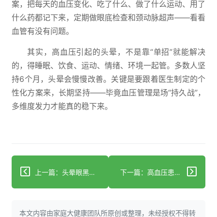
案，把每天的血压变化、吃了什么、做了什么运动、用了
什么药都记下来，定期做眼底检查和颈动脉超声——看看
血管有没有问题。
其实，高血压引起的头晕，不是靠“单招”就能解决
的，得睡眠、饮食、运动、情绪、环境一起管。多数人坚
持6个月，头晕会慢慢改善。关键是要跟着医生制定的个
性化方案来，长期坚持——毕竟血压管理是场“持久战”，
多维度发力才能真的稳下来。
上一篇：头晕眼黑脑袋发麻？可能是低血压在报警
下一篇：高血压患者补维C：益处与禁忌需记牢
本文内容由家庭大健康团队所原创或整理，未经授权不得转