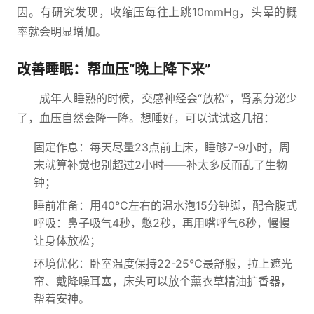
因。有研究发现，收缩压每往上跳10mmHg，头晕的概
率就会明显增加。
改善睡眠：帮血压“晚上降下来”
成年人睡熟的时候，交感神经会“放松”，肾素分泌少
了，血压自然会降一降。想睡好，可以试试这几招：
固定作息：每天尽量23点前上床，睡够7-9小时，周
末就算补觉也别超过2小时——补太多反而乱了生物
钟；
睡前准备：用40℃左右的温水泡15分钟脚，配合腹式
呼吸：鼻子吸气4秒，憋2秒，再用嘴呼气6秒，慢慢
让身体放松；
环境优化：卧室温度保持22-25℃最舒服，拉上遮光
帘、戴降噪耳塞，床头可以放个薰衣草精油扩香器，
帮着安神。