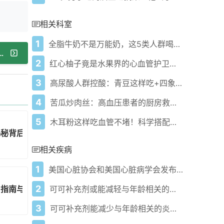
相关科室
1
全脂牛奶不是万能奶，这5类人群喝错了反而伤身
科学补钾指南：高钾食物与注意事项
2
红心柚子竟是水果界的心血管护卫队？
3
高尿酸人群控酸：青豆这样吃+四象限管理
4
苦瓜炒肉丝：高血压患者的厨房救星？
5
木耳粉这样吃血管不堵！科学搭配降压降脂方案
揭秘背后科学真相
相关疾病
1
美国心脏协会和美国心脏病学会发布新血压防治指南
2
用指南与健康效益
可可补充剂或能减轻与年龄相关的炎症
3
可可补充剂能减少与年龄相关的炎症吗