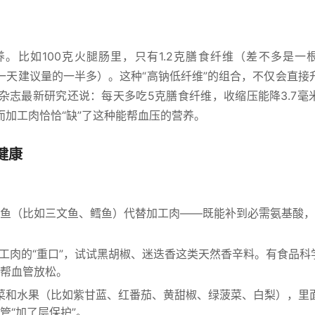
养。比如100克火腿肠里，只有1.2克膳食纤维（差不多是一
成人一天建议量的一半多）。这种“高钠低纤维”的组合，不仅会直接
杂志最新研究还说：每天多吃5克膳食纤维，收缩压能降3.7毫
加工肉恰恰“缺”了这种能帮血压的营养。
健康
鱼（比如三文鱼、鳕鱼）代替加工肉——既能补到必需氨基酸，
工肉的“重口”，试试黑胡椒、迷迭香这类天然香辛料。有食品科
帮血管放松。
菜和水果（比如紫甘蓝、红番茄、黄甜椒、绿菠菜、白梨），里
管“加了层保护”。