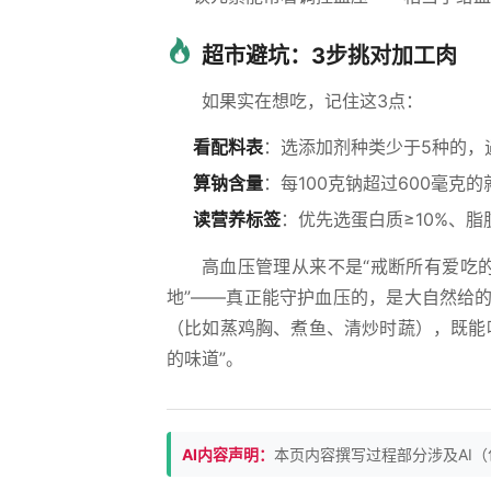
超市避坑：3步挑对加工肉
如果实在想吃，记住这3点：
看配料表
：选添加剂种类少于5种的，
算钠含量
：每100克钠超过600毫克
读营养标签
：优先选蛋白质≥10%、脂
高血压管理从来不是“戒断所有爱吃的
地”——真正能守护血压的，是大自然给
（比如蒸鸡胸、煮鱼、清炒时蔬），既能
的味道”。
AI内容声明：
本页内容撰写过程部分涉及AI