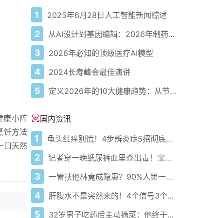
1
2025年6月28日人工智能新闻综述
2
从AI设计到基因编辑：2026年制药领域重大突破
3
2026年必知的顶级医疗AI模型
4
2024长寿峰会最佳演讲
5
定义2026年的10大健康趋势：从节律健康到冷热交替疗法
健康小阵
国内资讯
烹饪方法
1
龟头红痒别慌！4步辨炎症5招彻底防复发
一口天然
2
记者穿一晚纸尿裤血里查出毒！宝宝血液浓度竟是成人的5倍？
3
一管扶他林竟成隐患？90%人第一步就错了！
4
肝腹水不是突然来的！4个信号3个管理要点别等肚子鼓起来
5
32岁男子吃药后主动摘菜：他终于活过来了？