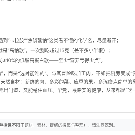
遇到“卡拉胶”“焦磷酸钠”这类看不懂的化学名，尽量避开；
的就是“高钠款”，一次别吃超过15克（差不多小半根）；
肪≤10%的低脂高蛋白款——至少“营养亏得少点”。
”，而是“选对能吃的”。与其冒险吃加工肉，不如把厨房变成“
的天然食材：新鲜的肉、多彩的菜、应季的果。多琢磨点简单的
吃出门道，又能稳住血压。毕竟，最踏实的健康，从来都是“吃
（包括且不限于题材，素材，提纲的搜集与整理），请注意甄别。