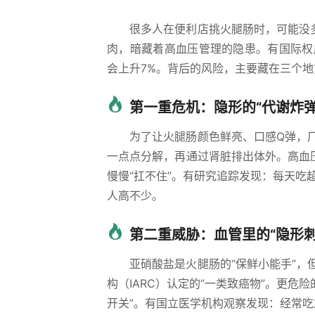
很多人在便利店挑火腿肠时，可能没
肉，暗藏着高血压管理的隐患。有国际权
会上升7%。背后的风险，主要藏在三个地
第一重危机：隐形的“代谢炸弹
为了让火腿肠颜色鲜亮、口感Q弹，
一点点分解，再通过肾脏排出体外。高血
慢慢“扛不住”。有研究追踪发现：每天吃
人高不少。
第二重威胁：血管里的“隐形刺
亚硝酸盐是火腿肠的“保鲜小能手”
构（IARC）认定的“一类致癌物”。更危
开关”。有国立医学机构观察发现：经常