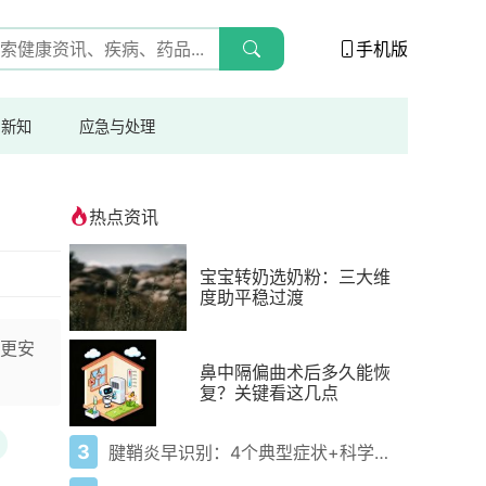
手机版
与新知
应急与处理
热点资讯
宝宝转奶选奶粉：三大维
度助平稳过渡
更安
鼻中隔偏曲术后多久能恢
复？关键看这几点
3
腱鞘炎早识别：4个典型症状+科学应对，避免关节卡壳