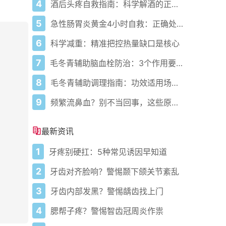
4
酒后头疼自救指南：科学解酒的正确打开方式
5
急性肠胃炎黄金4小时自救：正确处置与误区避坑关键
6
科学减重：精准把控热量缺口是核心
7
毛冬青辅助脑血栓防治：3个作用要清楚，别乱用药
8
毛冬青辅助调理指南：功效适用场景与禁忌需牢记
9
频繁流鼻血？别不当回事，这些原因要警惕
最新资讯
1
牙疼别硬扛：5种常见诱因早知道
2
牙齿对齐脸响？警惕颞下颌关节紊乱
3
牙齿内部发黑？警惕龋齿找上门
4
腮帮子疼？警惕智齿冠周炎作祟