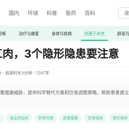
国内
环球
科普
医药
百科
诊断
治疗与康复
身体与疾病
防患于未然
辟谣
工肉，3个隐形隐患要注意
:09 - 阅读时长3分钟 - 1247字
重健康威胁，提供科学替代方案和饮食调整策略，帮助患者建立
食品添加剂
肝肾代谢
血管健康
饮食指南
替代食材