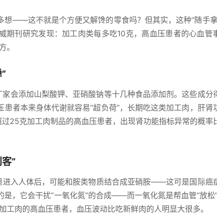
多想——这不就是个方便又解馋的零食吗？但其实，这种“随手拿
威期刊研究发现：加工肉类每多吃10克，高血压患者的心血管
方。
”
厂家会添加山梨酸钾、亚硝酸钠等十几种食品添加剂。这些成分
压患者本来身体代谢就容易“超负荷”，长期吃这类加工肉，肝肾
超过25克加工肉制品的高血压患者，出现肾功能指标异常的概率
客”
，但进入人体后，可能和胺类物质结合成亚硝胺——这可是国际癌
险的是，它会干扰“一氧化氮”的合成——而一氧化氮是帮血管“放松”
吃加工肉的高血压患者，血压波动比吃新鲜肉的人明显大很多。