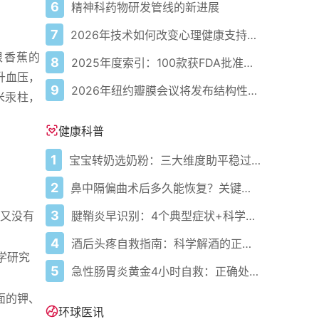
6
精神科药物研发管线的新进展
7
2026年技术如何改变心理健康支持的获取方式
根香蕉的
8
2025年度索引：100款获FDA批准的AI驱动医疗设备
升血压，
9
2026年纽约瓣膜会议将发布结构性心脏病最新研究成果
米汞柱，
健康科普
1
宝宝转奶选奶粉：三大维度助平稳过渡
2
鼻中隔偏曲术后多久能恢复？关键看这几点
3
腱鞘炎早识别：4个典型症状+科学应对，避免关节卡壳
又没有
4
酒后头疼自救指南：科学解酒的正确打开方式
学研究
5
急性肠胃炎黄金4小时自救：正确处置与误区避坑关键
面的钾、
环球医讯