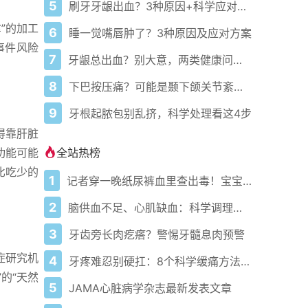
5
刷牙牙龈出血？3种原因+科学应对指南
”的加工
6
睡一觉嘴唇肿了？3种原因及应对方案
事件风险
7
牙龈总出血？别大意，两类健康问题预警
8
下巴按压痛？可能是颞下颌关节紊乱病
9
牙根起脓包别乱挤，科学处理看这4步
得靠肝脏
全站热榜
功能可能
比吃少的
1
记者穿一晚纸尿裤血里查出毒！宝宝血液浓度竟是成人的5倍？
2
脑供血不足、心肌缺血：科学调理全攻略
3
牙齿旁长肉疙瘩？警惕牙髓息肉预警
症研究机
4
牙疼难忍别硬扛：8个科学缓痛方法收好
的“天然
5
JAMA心脏病学杂志最新发表文章