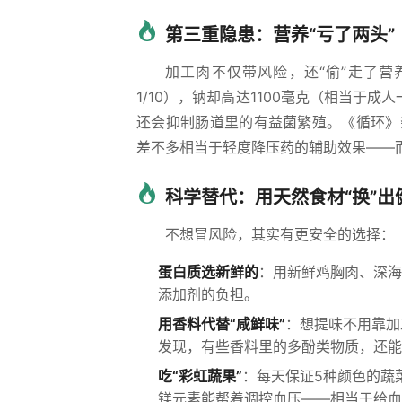
第三重隐患：营养“亏了两头”
加工肉不仅带风险，还“偷”走了营
1/10），钠却高达1100毫克（相当于
还会抑制肠道里的有益菌繁殖。《循环》
差不多相当于轻度降压药的辅助效果——而
科学替代：用天然食材“换”出
不想冒风险，其实有更安全的选择：
蛋白质选新鲜的
：用新鲜鸡胸肉、深海
添加剂的负担。
用香料代替“咸鲜味”
：想提味不用靠加
发现，有些香料里的多酚类物质，还能
吃“彩虹蔬果”
：每天保证5种颜色的蔬
镁元素能帮着调控血压——相当于给血