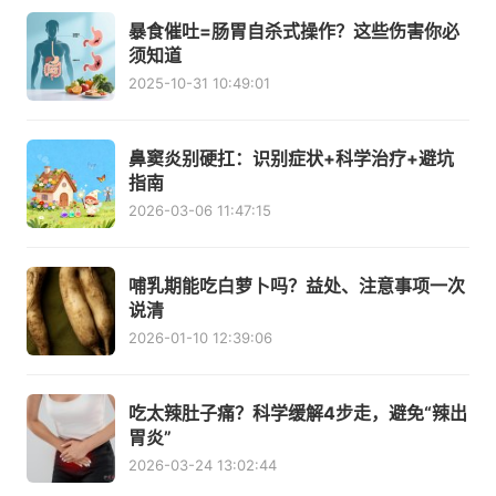
暴食催吐=肠胃自杀式操作？这些伤害你必
须知道
2025-10-31 10:49:01
鼻窦炎别硬扛：识别症状+科学治疗+避坑
指南
2026-03-06 11:47:15
哺乳期能吃白萝卜吗？益处、注意事项一次
说清
2026-01-10 12:39:06
吃太辣肚子痛？科学缓解4步走，避免“辣出
胃炎”
2026-03-24 13:02:44