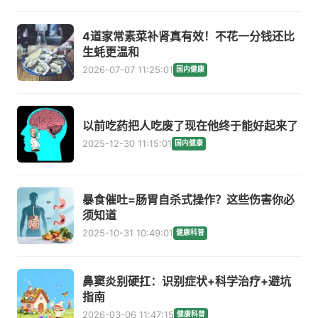
4道家常素菜补肾真有效！不花一分钱还比
生蚝更温和
2026-07-07 11:25:01
国内健康
以前吃药把人吃废了现在他终于能好起来了
2025-12-30 11:15:01
国内健康
暴食催吐=肠胃自杀式操作？这些伤害你必
须知道
2025-10-31 10:49:01
健康科普
鼻窦炎别硬扛：识别症状+科学治疗+避坑
指南
2026-03-06 11:47:15
健康科普