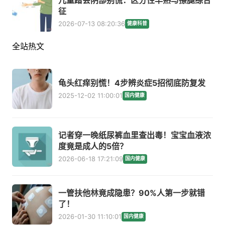
儿童蹭会阴部别慌：区分性早熟与擦腿综合
征
2026-07-13 08:20:36
健康科普
全站热文
龟头红痒别慌！4步辨炎症5招彻底防复发
2025-12-02 11:00:01
国内健康
记者穿一晚纸尿裤血里查出毒！宝宝血液浓
度竟是成人的5倍？
2026-06-18 17:21:09
国内健康
一管扶他林竟成隐患？90%人第一步就错
了！
2026-01-30 11:10:01
国内健康