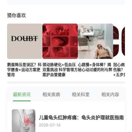
猜你喜欢
鹅蛋降压是误区？科
颈动脉硬化+低血压
心跳慢=身体棒？揭
冠心病+高
学膳食+运动方案更
双重挑战 科学管理方
秘心动过缓的利与弊
伤脑？三
管用
案护血管健康
+五步急救
最新资讯
相关疾病
相关科室
相关内容
儿童龟头红肿疼痛：龟头炎护理就医指南
2026-07-14