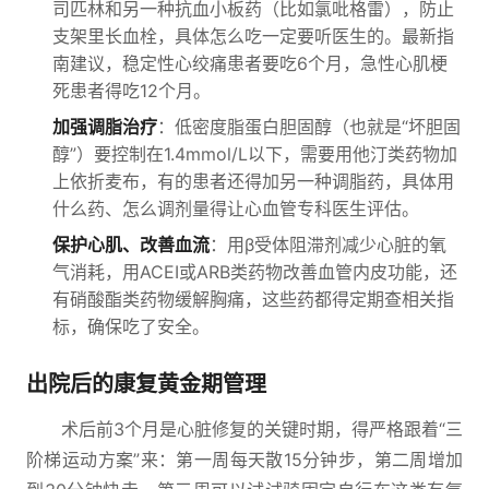
司匹林和另一种抗血小板药（比如氯吡格雷），防止
支架里长血栓，具体怎么吃一定要听医生的。最新指
南建议，稳定性心绞痛患者要吃6个月，急性心肌梗
死患者得吃12个月。
加强调脂治疗
：低密度脂蛋白胆固醇（也就是“坏胆固
醇”）要控制在1.4mmol/L以下，需要用他汀类药物加
上依折麦布，有的患者还得加另一种调脂药，具体用
什么药、怎么调剂量得让心血管专科医生评估。
保护心肌、改善血流
：用β受体阻滞剂减少心脏的氧
气消耗，用ACEI或ARB类药物改善血管内皮功能，还
有硝酸酯类药物缓解胸痛，这些药都得定期查相关指
标，确保吃了安全。
出院后的康复黄金期管理
术后前3个月是心脏修复的关键时期，得严格跟着“三
阶梯运动方案”来：第一周每天散15分钟步，第二周增加