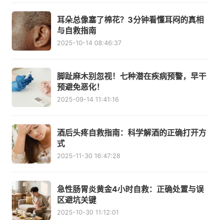
耳朵总像塞了棉花？3分钟看懂耳闷的真相
与自救指南
2025-10-14 08:46:37
脚趾麻木别忽视！七种潜在疾病预警，早干
预避免恶化！
2025-09-14 11:41:16
酒后头疼自救指南：科学解酒的正确打开方
式
2025-11-30 16:47:28
急性肠胃炎黄金4小时自救：正确处置与误
区避坑关键
2025-10-30 11:12:01