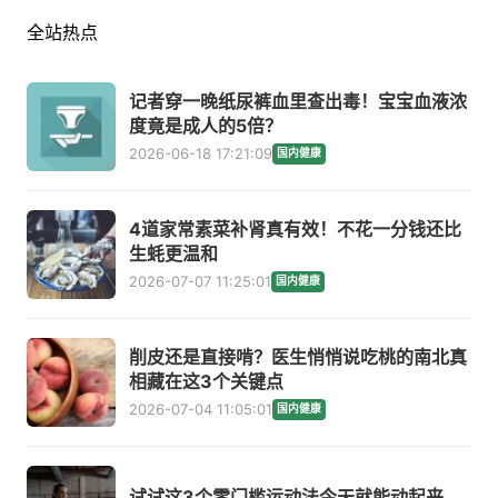
全站热点
记者穿一晚纸尿裤血里查出毒！宝宝血液浓
度竟是成人的5倍？
2026-06-18 17:21:09
国内健康
4道家常素菜补肾真有效！不花一分钱还比
生蚝更温和
2026-07-07 11:25:01
国内健康
削皮还是直接啃？医生悄悄说吃桃的南北真
相藏在这3个关键点
2026-07-04 11:05:01
国内健康
试试这3个零门槛运动法今天就能动起来