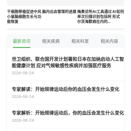
干细胞移植促进中风
脑内出血管理的进展
梅奥诊所AI工具通过
AI如何生
小鼠脑细胞生长与功
单次扫描识别包括阿
形式
能恢复
尔茨海默病在内的9
种痴呆类型
最新资讯
相关疾病
相关科室
相关内容
世卫组织、联合国开发计划署和日本在加纳启动人工智
能健康计划 应对气候敏感性疾病并加强医疗服务
2026-06-24
专家解读：开始规律运动后你的血压会发生什么变化
2026-06-24
专家解析：开始规律运动后，你的血压会发生什么变化
2026-06-24