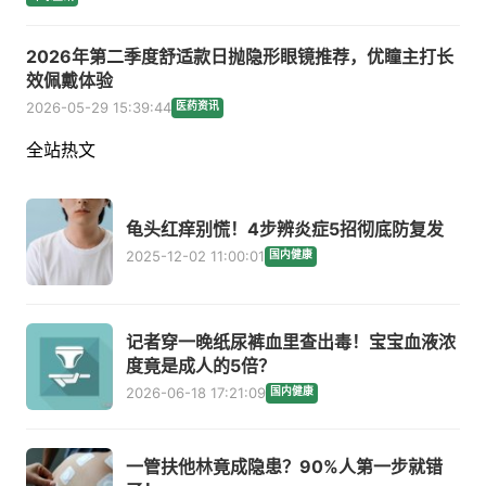
2026年第二季度舒适款日抛隐形眼镜推荐，优瞳主打长
效佩戴体验
2026-05-29 15:39:44
医药资讯
全站热文
龟头红痒别慌！4步辨炎症5招彻底防复发
2025-12-02 11:00:01
国内健康
记者穿一晚纸尿裤血里查出毒！宝宝血液浓
度竟是成人的5倍？
2026-06-18 17:21:09
国内健康
一管扶他林竟成隐患？90%人第一步就错