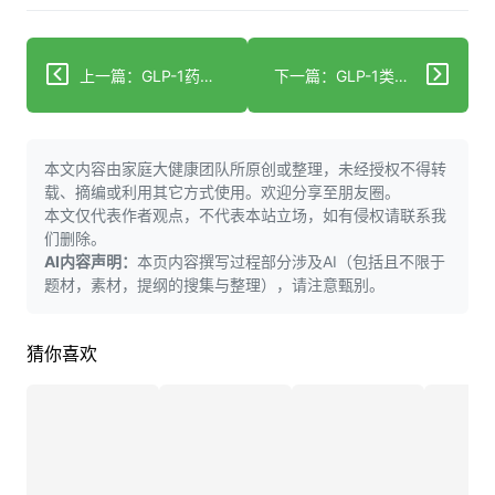
上一篇：GLP-1药物对膝骨关节炎和肥胖症具有成本效益
下一篇：GLP-1类药物证实对膝痛和肥胖具有成本效益
本文内容由家庭大健康团队所原创或整理，未经授权不得转
载、摘编或利用其它方式使用。欢迎分享至朋友圈。
本文仅代表作者观点，不代表本站立场，如有侵权请联系我
们删除。
AI内容声明：
本页内容撰写过程部分涉及AI（包括且不限于
题材，素材，提纲的搜集与整理），请注意甄别。
猜你喜欢