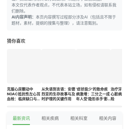
本文仅代表作者观点，不代表本站立场，如有侵权请联系我
们删除。
AI内容声明：
本页内容撰写过程部分涉及AI（包括且不限于
题材，素材，提纲的搜集与整理），请注意甄别。
猜你喜欢
克服心房颤动中
从失语到言语：安德
'症状极少'的致命疾
治疗牙周
NOAC抵抗性左心耳
烈亚的生存故事与及
病激增：三分之一成
心脏病发
血栓：临床缺口与治
时护理的关键作用
年人受'隐形杀手'影
险
疗见解
响
最新资讯
相关疾病
相关科室
相关内容