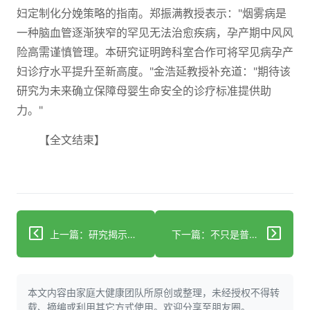
妇定制化分娩策略的指南。郑振满教授表示："烟雾病是
一种脑血管逐渐狭窄的罕见无法治愈疾病，孕产期中风风
险高需谨慎管理。本研究证明跨科室合作可将罕见病孕产
妇诊疗水平提升至新高度。"金浩延教授补充道："期待该
研究为未来确立保障母婴生命安全的诊疗标准提供助
力。"
【全文结束】
上一篇：研究揭示癫痫与心脏病之间的令人担忧关联
下一篇：不只是普通感冒：新加坡研究揭示RSV的严重性及其对长期健康的影响
本文内容由家庭大健康团队所原创或整理，未经授权不得转
载、摘编或利用其它方式使用。欢迎分享至朋友圈。