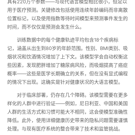
具有220万个参数——与现代语言模型相比很小，但足以
用于医疗预测。关键修改包括使用连续年龄编码而非离散
位置标记，以及使用指数等待时间模型来预测事件发生的
时间，而不仅仅是预测会发生什么。
训练数据中的每个健康轨迹平均包含18个疾病标
记，涵盖从出生到80岁的年龄范围。性别、BMI类别、吸
烟状况和饮酒情况增加了上下文。该模型学会自动权衡这
些因素，发现肥胖增加了糖尿病风险，而吸烟提高了癌症
概率——这些是医学长期确立的关系，但在没有显式编程
的情况下出现。这确实是针对健康状况的大语言模型。
对于临床部署，仍存在几个障碍。该模型需要在更多
样化的人群中进行验证——例如，尼日利亚、中国和美国
人群的生活方式和习惯可能大不相同，这会使模型准确性
降低。此外，使用详细健康历史带来的隐私问题需要谨慎
处理。与现有医疗系统的整合带来了技术和监管挑战。