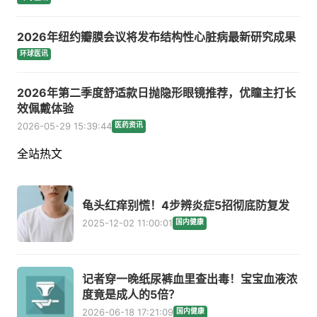
2026年纽约瓣膜会议将发布结构性心脏病最新研究成果
环球医讯
2026年第二季度舒适款日抛隐形眼镜推荐，优瞳主打长
效佩戴体验
2026-05-29 15:39:44
医药资讯
全站热文
龟头红痒别慌！4步辨炎症5招彻底防复发
2025-12-02 11:00:01
国内健康
记者穿一晚纸尿裤血里查出毒！宝宝血液浓
度竟是成人的5倍？
2026-06-18 17:21:09
国内健康