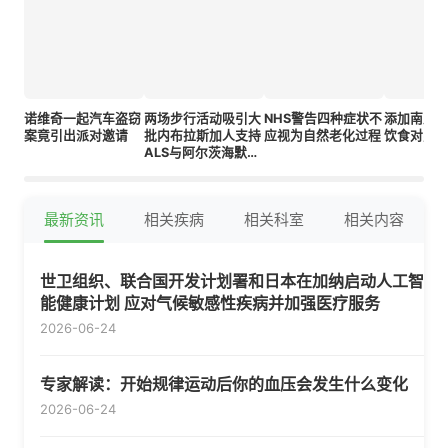
诺维奇一起汽车盗窃
两场步行活动吸引大
NHS警告四种症状不
添加南瓜
案竟引出派对邀请
批内布拉斯加人支持
应视为自然老化过程
饮食对身
ALS与阿尔茨海默病
患者
最新资讯
相关疾病
相关科室
相关内容
世卫组织、联合国开发计划署和日本在加纳启动人工智
能健康计划 应对气候敏感性疾病并加强医疗服务
2026-06-24
专家解读：开始规律运动后你的血压会发生什么变化
2026-06-24