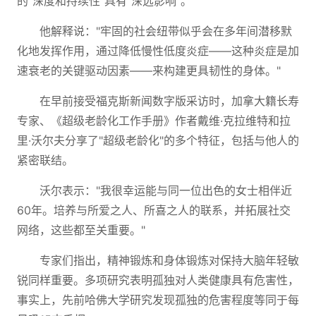
的"深度和持续性"具有"深远影响"。
他解释说："牢固的社会纽带似乎会在多年间潜移默
化地发挥作用，通过降低慢性低度炎症——这种炎症是加
速衰老的关键驱动因素——来构建更具韧性的身体。"
在早前接受福克斯新闻数字版采访时，加拿大籍长寿
专家、《超级老龄化工作手册》作者戴维·克拉维特和拉
里·沃尔夫分享了"超级老龄化"的多个特征，包括与他人的
紧密联结。
沃尔表示："我很幸运能与同一位出色的女士相伴近
60年。培养与所爱之人、所喜之人的联系，并拓展社交
网络，这些都至关重要。"
专家们指出，精神锻炼和身体锻炼对保持大脑年轻敏
锐同样重要。多项研究表明孤独对人类健康具有危害性，
事实上，先前哈佛大学研究发现孤独的危害程度等同于每