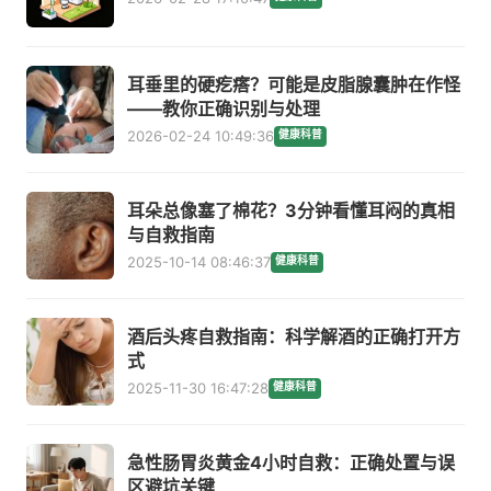
耳垂里的硬疙瘩？可能是皮脂腺囊肿在作怪
——教你正确识别与处理
2026-02-24 10:49:36
健康科普
耳朵总像塞了棉花？3分钟看懂耳闷的真相
与自救指南
2025-10-14 08:46:37
健康科普
酒后头疼自救指南：科学解酒的正确打开方
式
2025-11-30 16:47:28
健康科普
急性肠胃炎黄金4小时自救：正确处置与误
区避坑关键