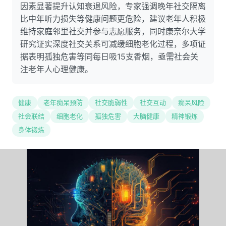
因素显著提升认知衰退风险，专家强调晚年社交隔离
比中年听力损失等健康问题更危险，建议老年人积极
维持家庭邻里社交并参与志愿服务，同时康奈尔大学
研究证实深度社交关系可减缓细胞老化过程，多项证
据表明孤独危害等同每日吸15支香烟，亟需社会关
注老年人心理健康。
健康
老年痴呆预防
社交脆弱性
社交互动
痴呆风险
社会联结
细胞老化
孤独危害
大脑健康
精神锻炼
身体锻炼