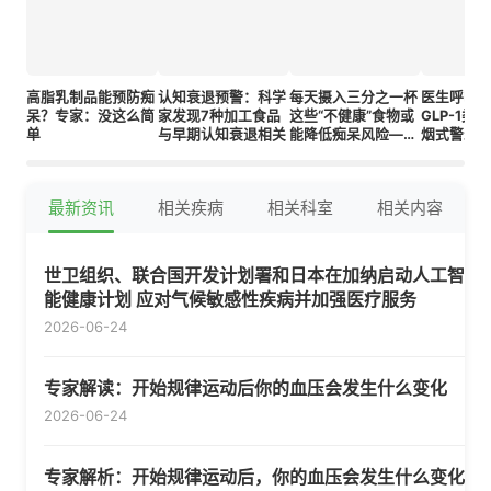
高脂乳制品能预防痴
认知衰退预警：科学
每天摄入三分之一杯
医生呼吁
呆？专家：没这么简
家发现7种加工食品
这些“不健康”食物或
GLP-1类
单
与早期认知衰退相关
能降低痴呆风险——
烟式警示标
低脂版本无效
在"极高风
最新资讯
相关疾病
相关科室
相关内容
世卫组织、联合国开发计划署和日本在加纳启动人工智
能健康计划 应对气候敏感性疾病并加强医疗服务
2026-06-24
专家解读：开始规律运动后你的血压会发生什么变化
2026-06-24
专家解析：开始规律运动后，你的血压会发生什么变化