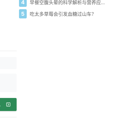
4
早餐空腹头晕的科学解析与营养应对方案
5
吃太多草莓会引发血糖过山车？
无关的症状