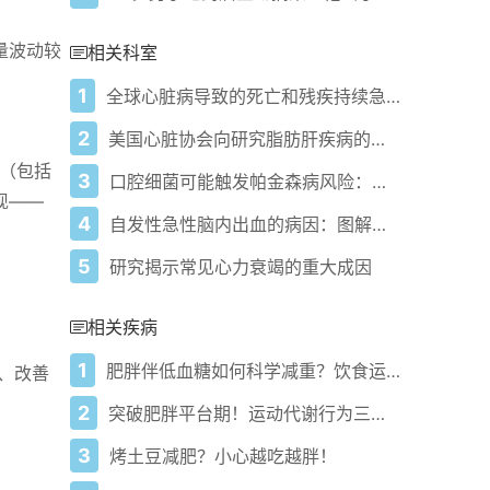
量波动较
相关科室
1
全球心脏病导致的死亡和残疾持续急剧上升
2
美国心脏协会向研究脂肪肝疾病的石匠医学研究所科学家颁发研究资助
险（包括
3
口腔细菌可能触发帕金森病风险：研究
现——
4
自发性急性脑内出血的病因：图解综述
5
研究揭示常见心力衰竭的重大成因
相关疾病
1
肥胖伴低血糖如何科学减重？饮食运动双管齐下全攻略！
、改善
2
突破肥胖平台期！运动代谢行为三管齐下有效甩肉
3
烤土豆减肥？小心越吃越胖！