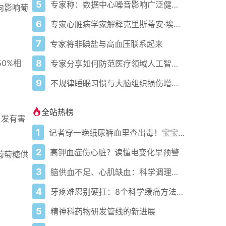
5
专家称：数据中心噪音影响广泛健康问题
向影响葡
6
专家心脏病学家解释克里斯蒂安·埃里克森为丹麦队晕倒的原因
7
专家将非碘盐与高血压联系起来
8
0%相
专家分享如何防范医疗领域人工智能的负面影响
9
不规律睡眠习惯与大脑组织损伤增加相关
全站热榜
引发有害
1
记者穿一晚纸尿裤血里查出毒！宝宝血液浓度竟是成人的5倍？
2
高钾血症伤心脏？读懂电变化早预警
葡萄糖供
3
脑供血不足、心肌缺血：科学调理全攻略
4
牙疼难忍别硬扛：8个科学缓痛方法收好
5
精神科药物研发管线的新进展