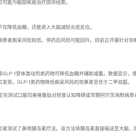
究可能为脑部疾病治疗提供线索。
不仅降低血糖，还能进入大脑减轻炎症反应。
病患者痴呆风险较低，停药后风险可能回升。目前正开展针对非
y）等GLP-1受体激动剂类药物可降低血糖并辅助减重。数据显示，
发现，GLP-1类药物降低痴呆风险的效果甚至优于二甲双胍。
Plus，正在测试口服司美格鲁肽对轻度认知障碍或早期阿尔茨海默病
究者测试了鼻喷胰岛素疗法。该方法将胰岛素直接输送至大脑，