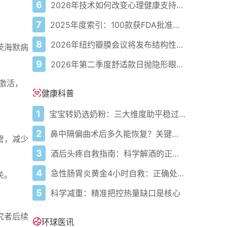
6
2026年技术如何改变心理健康支持的获取方式
7
2025年度索引：100款获FDA批准的AI驱动医疗设备
8
2026年纽约瓣膜会议将发布结构性心脏病最新研究成果
茨海默病
9
2026年第二季度舒适款日抛隐形眼镜推荐，优瞳主打长效佩戴体验
激活，
健康科普
1
宝宝转奶选奶粉：三大维度助平稳过渡
2
鼻中隔偏曲术后多久能恢复？关键看这几点
管，减少
3
酒后头疼自救指南：科学解酒的正确打开方式
4
急性肠胃炎黄金4小时自救：正确处置与误区避坑关键
关。
5
科学减重：精准把控热量缺口是核心
究者后续
环球医讯