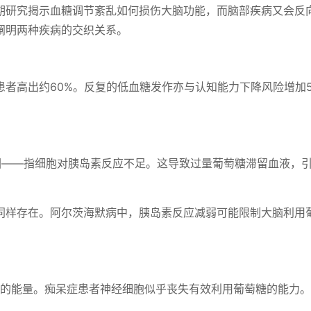
期研究揭示血糖调节紊乱如何损伤大脑功能，而脑部疾病又会反
阐明两种疾病的交织关系。
者高出约60%。反复的低血糖发作亦与认知能力下降风险增加5
因——指细胞对胰岛素反应不足。这导致过量葡萄糖滞留血液，
同样存在。阿尔茨海默病中，胰岛素反应减弱可能限制大脑利用
%的能量。痴呆症患者神经细胞似乎丧失有效利用葡萄糖的能力。