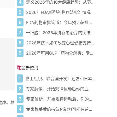
4
定义2026年的10大健康趋势：从节律健康到冷热交替疗法
5
2026年FDA新型药物疗法批准情况
6
FDA药物审批管道：今年预计获批的关键新疗法
7
干细胞：2026年抗衰老治疗的突破
8
2026年技术如何改变心理健康支持的获取方式
9
2026年可用GLP-1药物全解析：专家指南
最新资讯
1
世卫组织、联合国开发计划署和日本在加纳启动人工智能健康计划 应对气候敏感性疾病并加强医疗服务
2
专家解读：开始规律运动后你的血压会发生什么变化
3
专家解析：开始规律运动后，你的血压会发生什么变化
健康。糖
4
专家称姜黄的抗氧化能力可能有益心脏健康