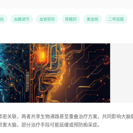
抗
血糖调节
血管损伤
降糖药
美金刚
二甲双胍
紧密关联，两者共享生物通路甚至重叠治疗方案，共同影响大脑
损害大脑，部分治疗手段可能延缓或预防痴呆症。