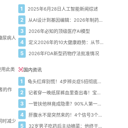
1
2025年6月28日人工智能新闻综述
2
从AI设计到基因编辑：2026年制药领域重大突破
3
2026年必知的顶级医疗AI模型
糖尿病人
4
定义2026年的10大健康趋势：从节律健康到冷热交替疗法
5
2026年FDA新型药物疗法批准情况
使用此类
国内资讯
1
龟头红痒别慌！4步辨炎症5招彻底防复发
患者的作
2
记者穿一晚纸尿裤血里查出毒！宝宝血液浓度竟是成人的5倍？
3
一管扶他林竟成隐患？90%人第一步就错了！
4
肝腹水不是突然来的！4个信号3个管理要点别等肚子鼓起来
同时减少
5
32岁男子吃药后主动摘菜：他终于活过来了？