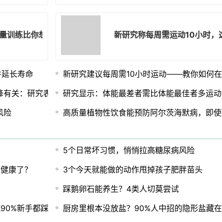
量训练比你想象的更重要
新研究称每周需运动10小时，
并延长寿命
新研究建议每周需10小时运动——教你如何
降有关：研究表明
研究显示：体能最差者需比体能最佳者多运动
风险
高质量植物性饮食能预防阿尔茨海默病，即使
5个日常坏习惯，悄悄拉高糖尿病风险
变健康了？
3个今天就能做的动作甩掉孩子肥胖苗头
踩鹅卵石能养生？4类人切莫尝试
90%新手都踩过！
厨房里根本没放盐？90%人中招的隐形盐藏