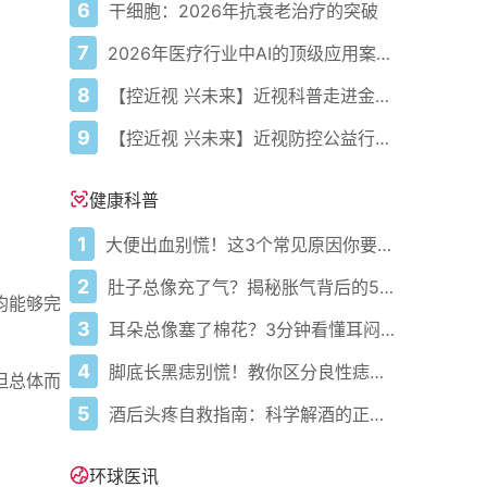
6
干细胞：2026年抗衰老治疗的突破
7
2026年医疗行业中AI的顶级应用案例、优势与真实实例
8
【控近视 兴未来】近视科普走进金陵，守护儿童明眸共筑“睛”彩未来
9
【控近视 兴未来】近视防控公益行落地北京，守护首都儿童“睛”彩童年
健康科普
1
大便出血别慌！这3个常见原因你要知道
2
肚子总像充了气？揭秘胀气背后的5大元凶与自救指南
均能够完
3
耳朵总像塞了棉花？3分钟看懂耳闷的真相与自救指南
4
脚底长黑痣别慌！教你区分良性痣与黑色素瘤
但总体而
5
酒后头疼自救指南：科学解酒的正确打开方式
环球医讯