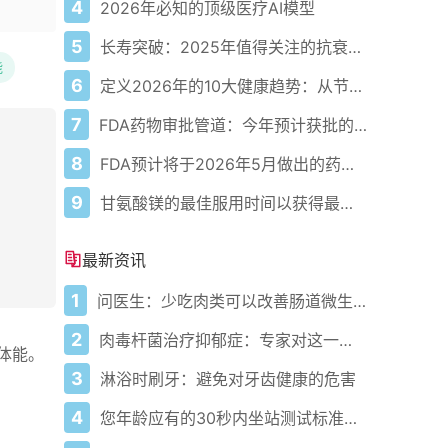
4
2026年必知的顶级医疗AI模型
5
长寿突破：2025年值得关注的抗衰老创新
能
6
定义2026年的10大健康趋势：从节律健康到冷热交替疗法
7
FDA药物审批管道：今年预计获批的关键新疗法
8
FDA预计将于2026年5月做出的药物审批决定
9
甘氨酸镁的最佳服用时间以获得最大益处，据科学所说
最新资讯
1
问医生：少吃肉类可以改善肠道微生物组
2
肉毒杆菌治疗抑郁症：专家对这一新趋势的看法
体能。
3
淋浴时刷牙：避免对牙齿健康的危害
4
您年龄应有的30秒内坐站测试标准次数