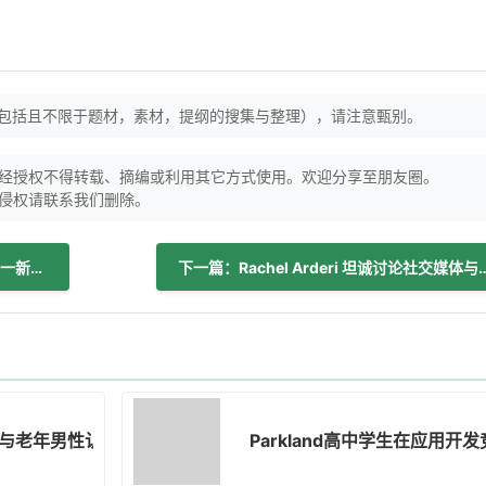
（包括且不限于题材，素材，提纲的搜集与整理），请注意甄别。
经授权不得转载、摘编或利用其它方式使用。欢迎分享至朋友圈。
侵权请联系我们删除。
上一篇：肉毒杆菌治疗抑郁症：专家对这一新趋势的看法
下一篇：Rachel Arderi 坦诚讨论社交媒体与无滤镜肌肤："一
与老年男性认知能力下降存在关联
Parkland高中学生在应用