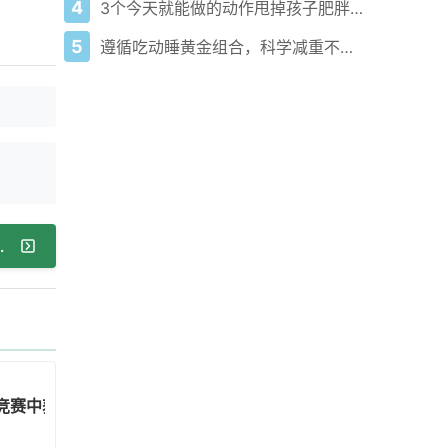
4
3个今天就能做的动作甩掉孩子肥胖苗头
5
遵循吃动睡黄金组合，科学减重不踩坑
切都很具有误导性，不要相信你看到的一切"
开发竞赛中获得全国认可