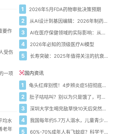
1
2026年5月FDA药物审批决策预期
2
从AI设计到基因编辑：2026年制药领域重大突破
重要作
3
AI在医疗保健领域的实际影响：从数据到诊断及更远
4
2026年必知的顶级医疗AI模型
人受伤
5
长寿突破：2025年值得关注的抗衰老创新
国内资讯
的一项
1
龟头红痒别慌！4步辨炎症5招彻底防复发
2
肚子咕咕叫？别以为只是饿了，可能是身体在求救！
3
深圳大学生喝完敌草快10天后突然倒下！这10天他到底经历了什么？
4
我国每年约5.7万人溺水，儿童青少年占比超56%！
平均水
善老年
5
60%-70%成年人有飞蚊症？科学干预缓解率超70%！