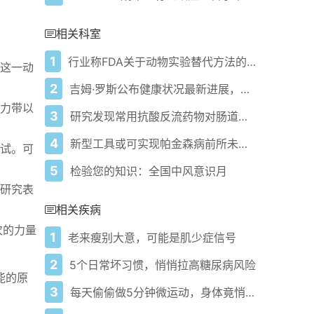
相关科室
1
行业称FDA关于动物实验替代方法的指南有待完善
这一动
2
吉姆·罗斯公布健康状况最新进展，令粉丝更加担忧："目前没有治愈方法"
力带以
3
研究发现常用抗酸反流药物对肠道健康有负面影响
4
新型工具或可实现帕金森病前所未有的早期诊断
试。可
5
检验您的知识：全国中风意识月
研究表
相关疾病
次的力量
1
老来瘦别大意，可能是肌少症信号
2
5个日常坏习惯，悄悄拉高糖尿病风险
能的原
3
每天偷偷做5分钟微运动，身体竟悄悄变健康了？