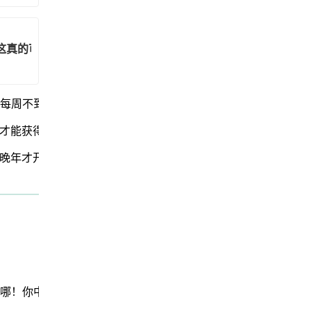
这真的可行吗？
在每周不到两小时内改善健康
才能获得同等健康效益
晚年才开始也有效
在哪！你中招了吗