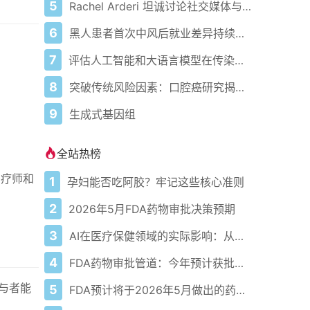
5
Rachel Arderi 坦诚讨论社交媒体与无滤镜肌肤："一切都很具有误导性，不要相信你看到的一切"
6
黑人患者首次中风后就业差异持续存在
7
评估人工智能和大语言模型在传染病与重症监护中的应用：性能、安全性与负责任的临床使用
8
突破传统风险因素：口腔癌研究揭示新见解
9
生成式基因组
全站热榜
治疗师和
1
孕妇能否吃阿胶？牢记这些核心准则
2
2026年5月FDA药物审批决策预期
3
AI在医疗保健领域的实际影响：从数据到诊断及更远
4
FDA药物审批管道：今年预计获批的关键新疗法
与者能
5
FDA预计将于2026年5月做出的药物审批决定