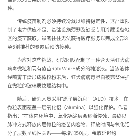
种。
传统疫苗制剂必须持续冷藏以维持稳定性，这严重限
制了电力供应不足、基础设施薄弱及缺乏专用冷藏设备地
区的疫苗获取。患者往往无法获得医疗服务以完成全部3
至5剂推荐的暴露后预防接种。
为应对这些挑战，研究团队配制了一种含灭活狂犬病
病毒微粒和现有疫苗RabiVax-S成分的糖溶液。当该液体
经喷雾干燥形成微粒粉末后，狂犬病病毒蛋白被完整保护
在微粒的玻璃质纹理结构中。
随后，研究人员采用“原子层沉积”（ALD）技术，在
微粒表面覆盖一层氧化铝（alumina）以强化保护。作者
指出：“在体内环境中，氧化铝涂层会逐渐侵蚀，最终以
脉冲方式释放内层微粒的疫苗内容物。释放时间与氧化铝
分子层数呈线性关系——每增加50层，释放延迟约一