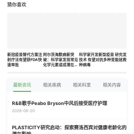
猜你喜欢
新冠疫苗替代方案注
阿尔茨海默病新突
科学家开发新型疫苗
研究发现
射疗法有望获FDA快
破：科学家发现常见
技术 有望对抗多种变
能拯救数
速审批
化学元素或成潜在疗
种病毒
法
最新资讯
相关疾病
相关科室
相关内容
R&B歌手Peabo Bryson中风后接受医疗护理
2026-06-20
PLASTICITY研究启动：探索赛洛西宾对健康老龄化的