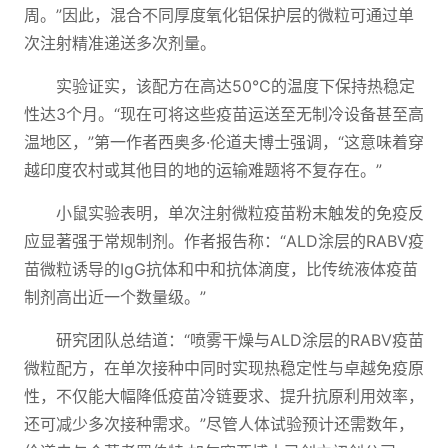
周。”因此，混合不同厚度氧化铝保护层的微粒可通过单
次注射精准递送多次剂量。
实验证实，该配方在高达50°C的温度下保持热稳定
性达3个月。“现在可将这些疫苗运送至无制冷设备甚至高
温地区，”第一作者西奥多·伦道夫博士强调，“这意味着穿
越印度农村或其他目的地的运输难题将不复存在。”
小鼠实验表明，单次注射微粒疫苗粉末触发的免疫反
应显著强于常规制剂。作者报告称：“ALD涂层的RABV疫
苗微粒诱导的IgG抗体和中和抗体滴度，比传统液体疫苗
制剂高出近一个数量级。”
研究团队总结道：“喷雾干燥与ALD涂层的RABV疫苗
微粒配方，在单次接种中同时实现热稳定性与卓越免疫原
性，不仅能大幅降低疫苗冷链要求、提升抗原利用效率，
还可减少多次接种需求。”尽管人体试验预计还需数年，