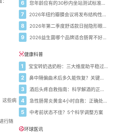
置：
6
您年龄应有的30秒内坐站测试标准次数
7
2026年纽约瓣膜会议将发布结构性心脏病最新研究成果
8
2026年第二季度舒适款日抛隐形眼镜推荐，优瞳主打长效佩戴体验
9
2026益生菌哪个品牌适合肠胃不好的人，常年饱受肠胃病痛看过来，梳理实用十大品牌
健康科普
1
宝宝转奶选奶粉：三大维度助平稳过渡
2
鼻中隔偏曲术后多久能恢复？关键看这几点
3
酒后头疼自救指南：科学解酒的正确打开方式
。这些病
4
急性肠胃炎黄金4小时自救：正确处置与误区避坑关键
5
中考前状态不佳？5个科学调整方案
进行随
环球医讯