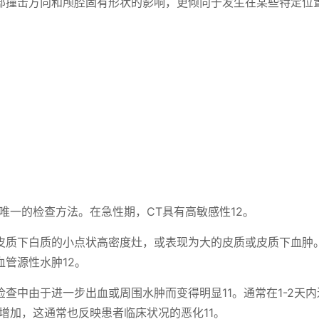
部撞击方向和颅腔固有形状的影响，更倾向于发生在某些特定位
唯一的检查方法。在急性期，CT具有高敏感性12。
皮质下白质的小点状高密度灶，或表现为大的皮质或皮质下血肿
管源性水肿12。
查中由于进一步出血或周围水肿而变得明显11。通常在1-2天内
增加，这通常也反映患者临床状况的恶化11。