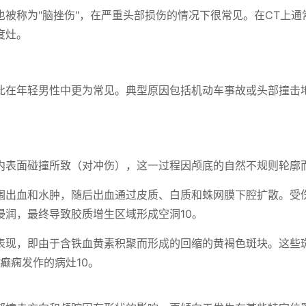
也被称为"脑挫伤"，在严重头部损伤的情况下很常见。在CT上通
度灶。
此在年轻男性中更为常见。典型原因包括机动车事故或头部撞击
内表面碰撞所致（对冲伤），这一过程因颅底的自然不规则轮廓
围出血和水肿，随后出血通过皮质、白质和蛛网膜下腔扩散。受
浸润，最终导致胶质增生区域形成空洞10。
表现，即由于含铁血黄素积聚而形成的回缩的黄褐色斑块。这些
是后续癫痫发作的病灶10。