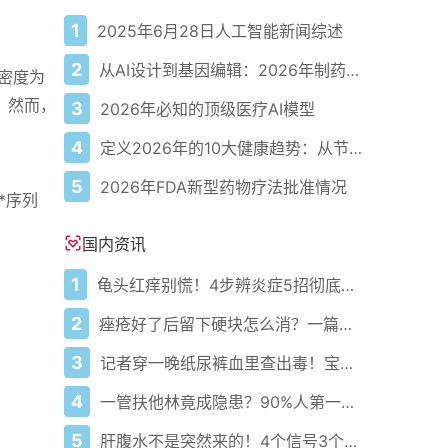
1
2025年6月28日人工智能新闻综述
2
从AI设计到基因编辑：2026年制药领域重大突破
密度为
度。然而，
3
2026年必知的顶级医疗AI模型
4
定义2026年的10大健康趋势：从节律健康到冷热交替疗法
5
2026年FDA新型药物疗法批准情况
*序列
国内资讯
1
龟头红痒别慌！4步辨炎症5招彻底防复发
2
痤疮好了后留下硬块怎么消？一篇给你讲明白！
3
记者穿一晚纸尿裤血里查出毒！宝宝血液浓度竟是成人的5倍？
4
一管扶他林竟成隐患？90%人第一步就错了！
5
肝腹水不是突然来的！4个信号3个管理要点别等肚子鼓起来