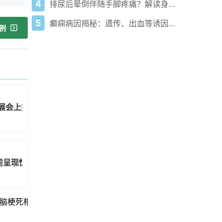
4
排尿后晕倒伴随手脚疼痛？解读身体信号与科学应对
5
癫痫病因揭秘：遗传、出血等诱因解析+科学应对指南
例
SNA展会上推出革命性介电层析扫描仪
前呈现惊人清理高峰
脑梗死相关