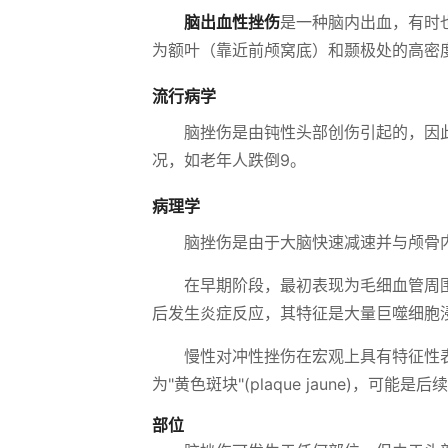
脑出血性挫伤
是一种脑内出血，有时
为额叶（靠近前颅窝底）和颞极处的高密
流行病学
脑挫伤是由钝性头部创伤引起的，因
况，如老年人跌倒9。
病理学
脑挫伤是由于大脑快速减速并与颅骨
在早期阶段，最初表现为毛细血管周
后发生炎症反应，其特征是大量巨噬细胞
慢性对冲性挫伤在宏观上具有特征性
为"黄色斑块"(plaque jaune)，可能
部位