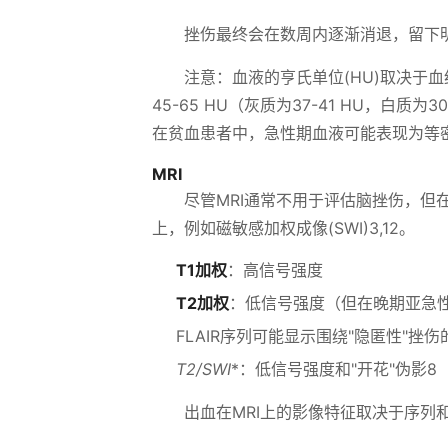
挫伤最终会在数周内逐渐消退，留下
注意：血液的亨氏单位(HU)取决于
45-65 HU（灰质为37-41 HU，白
在贫血患者中，急性期血液可能表现为等
MRI
尽管MRI通常不用于评估脑挫伤，但在
上，例如磁敏感加权成像(SWI)3,12。
T1加权
：高信号强度
T2加权
：低信号强度（但在晚期亚急
FLAIR序列可能显示围绕"隐匿性"挫
T2
/SWI
*：低信号强度和"开花"伪影8
出血在MRI上的影像特征取决于序列