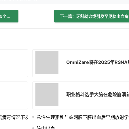
上一篇：阿替普酶治疗后颅内出血风险：5个关键事实
下一篇：牙科就诊或引发罕见脑出血病
OmniZare将在2025年R
职业格斗选手大脑在危险崩溃
朊病毒情况下发生
急性生理紊乱与蛛网膜下腔出血后早期放射学
脑内出血