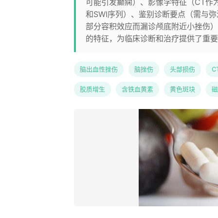
可能引发癫痫）、影像学特征（CT作为
和SWI序列）、鉴别诊断要点（需与
部分容积效应而漏诊颅底附近小挫伤）
的特征，为临床诊断和治疗提供了重要
脑出血性挫伤
脑挫伤
头部损伤
C
胶质增生
含铁血黄素
黄色斑块
磁