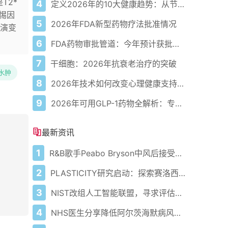
T2*
4
定义2026年的10大健康趋势：从节律健康到冷热交替疗法
惕因
5
2026年FDA新型药物疗法批准情况
演变
6
FDA药物审批管道：今年预计获批的关键新疗法
7
干细胞：2026年抗衰老治疗的突破
水肿
8
2026年技术如何改变心理健康支持的获取方式
9
2026年可用GLP-1药物全解析：专家指南
最新资讯
1
R&B歌手Peabo Bryson中风后接受医疗护理
2
PLASTICITY研究启动：探索赛洛西宾对健康老龄化的潜在影响
3
NIST改组人工智能联盟，寻求评估安全性和有效性的新见解
4
NHS医生分享降低阿尔茨海默病风险方法 乔恩·雪诺确诊患病