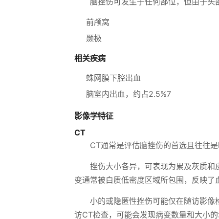
脑挫伤可发生于任何部位，但由于头
前颅窝
颞极
相关疾病
蛛网膜下腔出血
脑室内出血，约占2.5%7
影像学特征
CT
CT通常是评估脑挫伤的首选且往往是
挫伤大小各异，可表现为累及灰质和
变通常被白质低密度区域所包围，反映了血
小的或隐匿性挫伤可能仅在随访影像检
访CT检查，可能会发现病变数量和大小的