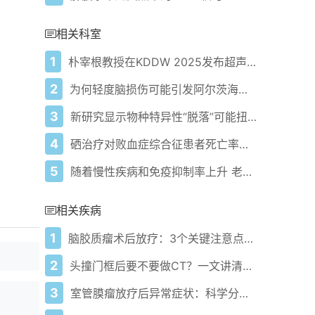
相关科室
1
朴宰根教授在KDDW 2025发布超声内镜结合AI诊断胰腺癌突破性研究成果
2
为何轻度脑损伤可能引发阿尔茨海默病
3
新研究显示物种特异性“脱落”可能扭曲靶向TIGIT的癌症药物常规测试
4
硒治疗对败血症综合征患者死亡率的影响：随机对照试验的系统性回顾和荟萃分析
5
随着慢性疾病和免疫抑制率上升 老龄化人口面临日益加剧的西尼罗病毒威胁
相关疾病
1
脑胶质瘤术后放疗：3个关键注意点帮你降低复发、减少并发症
2
头撞门框后要不要做CT？一文讲清判断方法
3
室管膜瘤放疗后异常症状：科学分辨原因、应对方案与误区避坑