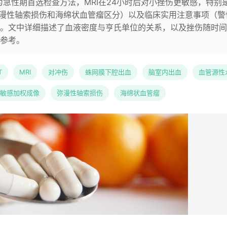
急性期首选检查方法，MRI在24小时后对小挫伤更敏感，特别是
弥漫性轴索损伤和海绵状血管瘤区分）以及临床实用注意事项（警
。文中详细描述了血液密度与亨氏单位的关系，以及挫伤随时间
参考。
T
MRI
对冲伤
蛛网膜下腔出血
脑室内出血
血管源性
敏感加权成像
弥漫性轴索损伤
海绵状血管瘤