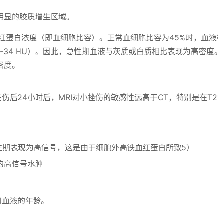
明显的胶质增生区域。
血红蛋白浓度（即血细胞比容）。正常血细胞比容为45%时，血液
质为30-34 HU）。因此，急性期血液与灰质或白质相比表现为高密
密度。
伤后24小时后，MRI对小挫伤的敏感性远高于CT，特别是在T2
性期表现为高信号，这是由于细胞外高铁血红蛋白所致5）
伤的高信号水肿
和血液的年龄。