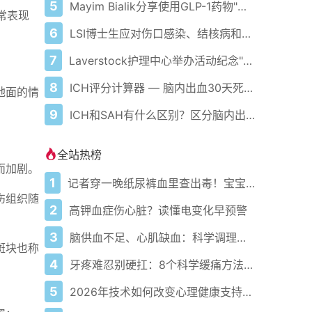
5
Mayim Bialik分享使用GLP-1药物"噩梦"经历 包括"爆炸性腹泻"等严重副作用
常表现
6
LSI博士生应对伤口感染、结核病和癌症挑战
7
Laverstock护理中心举办活动纪念"痴呆症行动周"
8
ICH评分计算器 — 脑内出血30天死亡率评估
地面的情
9
ICH和SAH有什么区别？区分脑内出血与蛛网膜下腔出血
全站热榜
而加剧。
1
记者穿一晚纸尿裤血里查出毒！宝宝血液浓度竟是成人的5倍？
伤组织随
2
高钾血症伤心脏？读懂电变化早预警
3
脑供血不足、心肌缺血：科学调理全攻略
斑块也称
4
牙疼难忍别硬扛：8个科学缓痛方法收好
5
2026年技术如何改变心理健康支持的获取方式