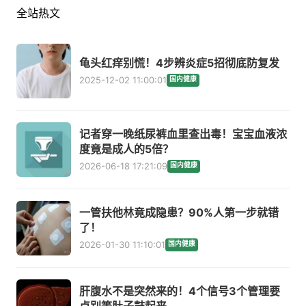
全站热文
龟头红痒别慌！4步辨炎症5招彻底防复发
2025-12-02 11:00:01
国内健康
记者穿一晚纸尿裤血里查出毒！宝宝血液浓
度竟是成人的5倍？
2026-06-18 17:21:09
国内健康
一管扶他林竟成隐患？90%人第一步就错
了！
2026-01-30 11:10:01
国内健康
肝腹水不是突然来的！4个信号3个管理要
点别等肚子鼓起来