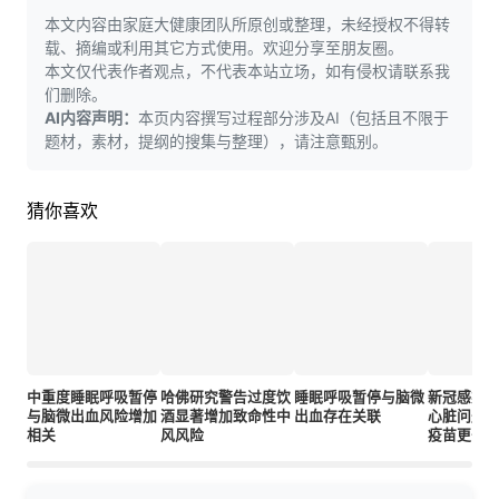
本文内容由家庭大健康团队所原创或整理，未经授权不得转
载、摘编或利用其它方式使用。欢迎分享至朋友圈。
本文仅代表作者观点，不代表本站立场，如有侵权请联系我
们删除。
AI内容声明：
本页内容撰写过程部分涉及AI（包括且不限于
题材，素材，提纲的搜集与整理），请注意甄别。
猜你喜欢
中重度睡眠呼吸暂停
哈佛研究警告过度饮
睡眠呼吸暂停与脑微
新冠感染
与脑微出血风险增加
酒显著增加致命性中
出血存在关联
心脏问题
相关
风风险
疫苗更长