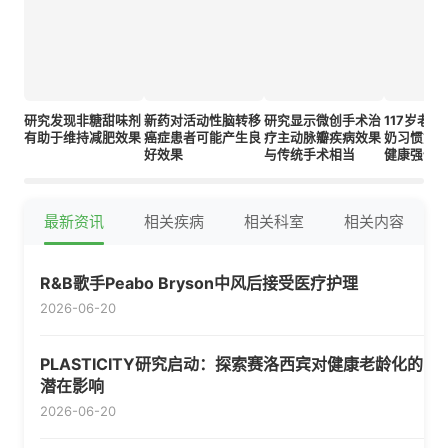
研究发现非糖甜味剂
新药对活动性脑转移
研究显示微创手术治
117岁老
有助于维持减肥效果
癌症患者可能产生良
疗主动脉瓣疾病效果
奶习惯如
好效果
与传统手术相当
健康强健
最新资讯
相关疾病
相关科室
相关内容
R&B歌手Peabo Bryson中风后接受医疗护理
2026-06-20
PLASTICITY研究启动：探索赛洛西宾对健康老龄化的
潜在影响
2026-06-20