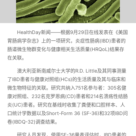
HealthDay新闻——根据9月29日在线发表在《美国
胃肠病学杂志》上的一项研究，炎症性肠病(IBD)患者的
肠道微生物群变化与健康相关生活质量(HRQoL)结果存
在关联。
澳大利亚新南威尔士大学的R.D. Little及其同事测量
了IBD患者与健康对照组(HCs)的生活质量及其与临床和
微生物特征的关联。研究共纳入751名参与者：305名健
康对照组、232名克罗恩病(CD)患者和214名溃疡性结肠
炎(UC)患者。研究在基线时收集了粪便和口腔样本、人
口统计学数据以及Short-Form 36 (SF-36)和32项IBD问
卷(IBDQ-32)调查结果。
研究人员发现，使用SF-36量表评估时，IBD患者的