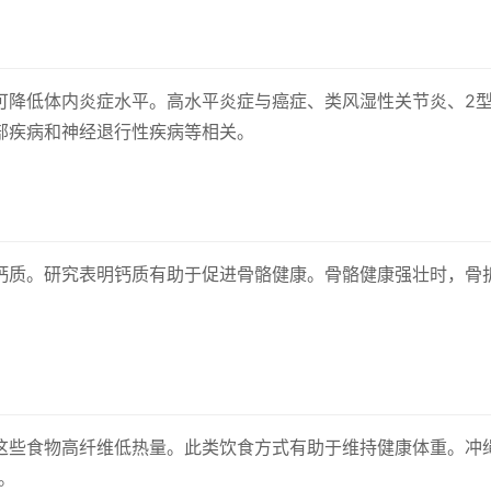
可降低体内炎症水平。高水平炎症与癌症、类风湿性关节炎、2
部疾病和神经退行性疾病等相关。
钙质。研究表明钙质有助于促进骨骼健康。骨骼健康强壮时，骨
这些食物高纤维低热量。此类饮食方式有助于维持健康体重。冲绳
。