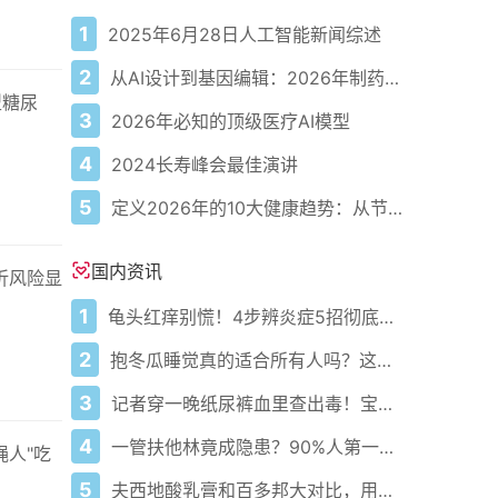
1
2025年6月28日人工智能新闻综述
2
从AI设计到基因编辑：2026年制药领域重大突破
型糖尿
3
2026年必知的顶级医疗AI模型
4
2024长寿峰会最佳演讲
5
定义2026年的10大健康趋势：从节律健康到冷热交替疗法
国内资讯
折风险显
1
龟头红痒别慌！4步辨炎症5招彻底防复发
2
抱冬瓜睡觉真的适合所有人吗？这些知识要知道！
3
记者穿一晚纸尿裤血里查出毒！宝宝血液浓度竟是成人的5倍？
4
一管扶他林竟成隐患？90%人第一步就错了！
人"吃
5
夫西地酸乳膏和百多邦大对比，用药指南快收好！