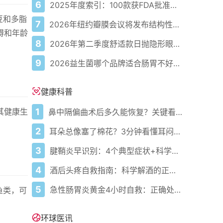
6
2025年度索引：100款获FDA批准的AI驱动医疗设备
豆和多脂
7
2026年纽约瓣膜会议将发布结构性心脏病最新研究成果
碍和年龄
8
2026年第二季度舒适款日抛隐形眼镜推荐，优瞳主打长效佩戴体验
9
2026益生菌哪个品牌适合肠胃不好的人，常年饱受肠胃病痛看过来，梳理实用十大品牌
健康科普
1
其健康生
鼻中隔偏曲术后多久能恢复？关键看这几点
2
耳朵总像塞了棉花？3分钟看懂耳闷的真相与自救指南
3
腱鞘炎早识别：4个典型症状+科学应对，避免关节卡壳
4
酒后头疼自救指南：科学解酒的正确打开方式
5
急性肠胃炎黄金4小时自救：正确处置与误区避坑关键
鱼类，可
环球医讯