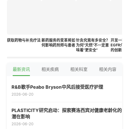
获取药物与补充疗法
新药服务的变革将如
针灸究竟有多安全？
开发一种
何影响药剂师与患者
为何"天然"不一定意
EGFR介
味着"更安全"
的创新药
于未分化
疗
最新资讯
相关疾病
相关科室
相关内容
R&B歌手Peabo Bryson中风后接受医疗护理
2026-06-20
PLASTICITY研究启动：探索赛洛西宾对健康老龄化的
潜在影响
2026-06-20