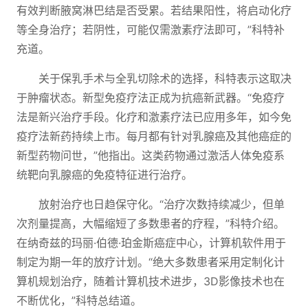
有效判断腋窝淋巴结是否受累。若结果阳性，将启动化疗
等全身治疗；若阴性，可能仅需激素疗法即可，”科特补
充道。
关于保乳手术与全乳切除术的选择，科特表示这取决
于肿瘤状态。新型免疫疗法正成为抗癌新武器。“免疫疗
法是新兴治疗手段。化疗和激素疗法已应用多年，如今免
疫疗法新药持续上市。每月都有针对乳腺癌及其他癌症的
新型药物问世，”他指出。这类药物通过激活人体免疫系
统靶向乳腺癌的免疫特征进行治疗。
放射治疗也日趋保守化。“治疗次数持续减少，但单
次剂量提高，大幅缩短了多数患者的疗程，”科特介绍。
在纳奇兹的玛丽·伯德·珀金斯癌症中心，计算机软件用于
制定为期一年的放疗计划。“绝大多数患者采用定制化计
算机规划治疗，随着计算机技术进步，3D影像技术也在
不断优化，”科特总结道。