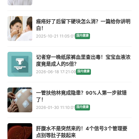
痤疮好了后留下硬块怎么消？一篇给你讲明
白！
2025-10-21 11:05:01
国内健康
记者穿一晚纸尿裤血里查出毒！宝宝血液浓
度竟是成人的5倍？
2026-06-18 17:21:09
国内健康
一管扶他林竟成隐患？90%人第一步就错
了！
2026-01-30 11:10:01
国内健康
肝腹水不是突然来的！4个信号3个管理要
点别等肚子鼓起来