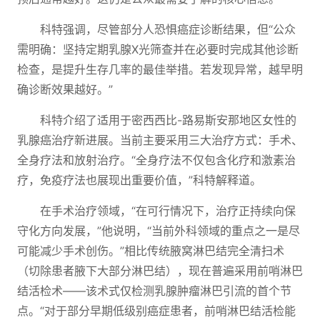
科特强调，尽管部分人恐惧癌症诊断结果，但“公众
需明确：坚持定期乳腺X光筛查并在必要时完成其他诊断
检查，是提升生存几率的最佳举措。若发现异常，越早明
确诊断效果越好。”
科特介绍了适用于密西西比-路易斯安那地区女性的
乳腺癌治疗新进展。当前主要采用三大治疗方式：手术、
全身疗法和放射治疗。“全身疗法不仅包含化疗和激素治
疗，免疫疗法也展现出重要价值，”科特解释道。
在手术治疗领域，“在可行情况下，治疗正持续向保
守化方向发展，”他说明，“当前外科领域的重点之一是尽
可能减少手术创伤。”相比传统腋窝淋巴结完全清扫术
（切除患者腋下大部分淋巴结），现在普遍采用前哨淋巴
结活检术——该术式仅检测乳腺肿瘤淋巴引流的首个节
点。“对于部分早期低级别癌症患者，前哨淋巴结活检能