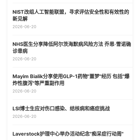
NIST改组人工智能联盟，寻求评估安全性和有效性的
新见解
2026-06-20
NHS医生分享降低阿尔茨海默病风险方法 乔恩·雪诺确
诊患病
2026-06-20
Mayim Bialik分享使用GLP-1药物"噩梦"经历 包括"爆
炸性腹泻"等严重副作用
2026-06-20
LSI博士生应对伤口感染、结核病和癌症挑战
2026-06-20
Laverstock护理中心举办活动纪念"痴呆症行动周"