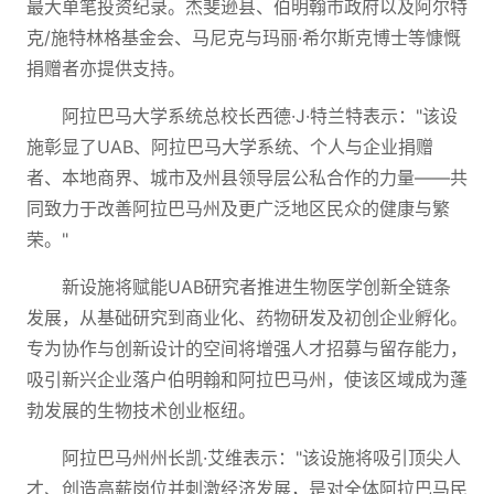
最大单笔投资纪录。杰斐逊县、伯明翰市政府以及阿尔特
克/施特林格基金会、马尼克与玛丽·希尔斯克博士等慷慨
捐赠者亦提供支持。
阿拉巴马大学系统总校长西德·J·特兰特表示："该设
施彰显了UAB、阿拉巴马大学系统、个人与企业捐赠
者、本地商界、城市及州县领导层公私合作的力量——共
同致力于改善阿拉巴马州及更广泛地区民众的健康与繁
荣。"
新设施将赋能UAB研究者推进生物医学创新全链条
发展，从基础研究到商业化、药物研发及初创企业孵化。
专为协作与创新设计的空间将增强人才招募与留存能力，
吸引新兴企业落户伯明翰和阿拉巴马州，使该区域成为蓬
勃发展的生物技术创业枢纽。
阿拉巴马州州长凯·艾维表示："该设施将吸引顶尖人
才、创造高薪岗位并刺激经济发展，是对全体阿拉巴马民