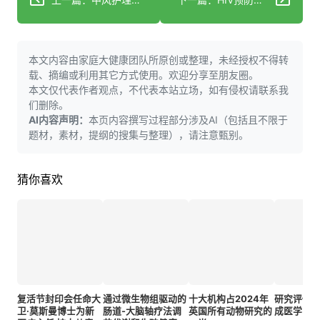
本文内容由家庭大健康团队所原创或整理，未经授权不得转
载、摘编或利用其它方式使用。欢迎分享至朋友圈。
本文仅代表作者观点，不代表本站立场，如有侵权请联系我
们删除。
AI内容声明：
本页内容撰写过程部分涉及AI（包括且不限于
题材，素材，提纲的搜集与整理），请注意甄别。
猜你喜欢
复活节封印会任命大
通过微生物组驱动的
十大机构占2024年
研究评估
卫·莫斯曼博士为新
肠道-大脑轴疗法调
英国所有动物研究的
成医学图