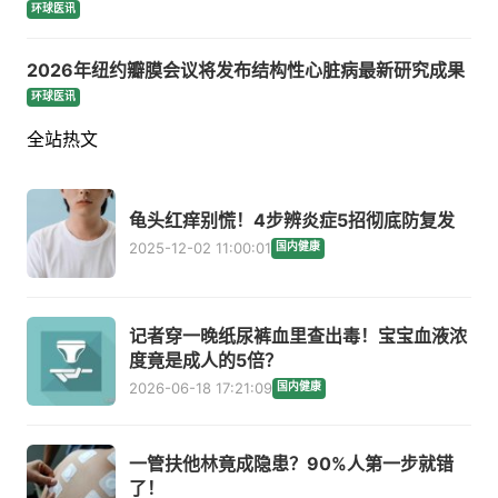
环球医讯
2026年纽约瓣膜会议将发布结构性心脏病最新研究成果
环球医讯
全站热文
龟头红痒别慌！4步辨炎症5招彻底防复发
2025-12-02 11:00:01
国内健康
记者穿一晚纸尿裤血里查出毒！宝宝血液浓
度竟是成人的5倍？
2026-06-18 17:21:09
国内健康
一管扶他林竟成隐患？90%人第一步就错
了！