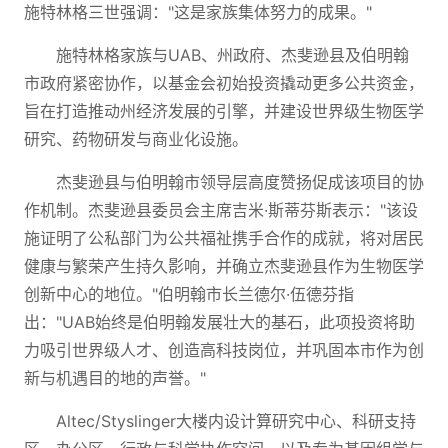
施特林格三世强调："这是家族集体努力的成果。"
施特林格家族与UAB、州政府、杰斐逊县及伯明翰
市政府紧密协作，以基金会初始投资撬动更多公共资金，
旨在打造推动州经济发展的引擎，并建设世界级生物医学
研究、药物研发与商业化设施。
杰斐逊县与伯明翰市领导层高度赞扬促成该项目的协
作机制。杰斐逊县委员会主席吉米·斯蒂芬斯表示："该设
施证明了公私部门为公共福祉携手合作的成就，将对居民
健康与繁荣产生持久影响，并确立杰斐逊县作为生物医学
创新中心的地位。"伯明翰市长兰德尔·伍德芬指
出："UAB始终是伯明翰发展壮大的基石，此项投资将助
力吸引世界级人才、创造高科技岗位，并巩固本市作为创
新与机遇目的地的声誉。"
Altec/Styslinger大楼内设计算研究中心、科研支持