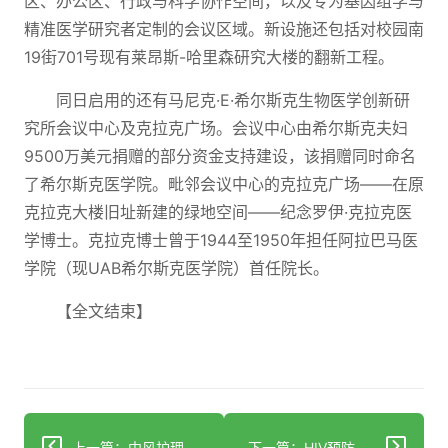
区、办公区、行政与科学协作空间，以及专为基因组学与
精准医学研究者定制的会议区域。新设施还包括对校园南
19街701号现有莱昂斯-哈里森研究大楼的翻新工程。
同日启用的还有马尼克·E·希尔斯克生物医学创新研
究所会议中心及克拉克广场。会议中心由希尔斯克夫妇
9500万美元捐赠的部分资金支持建设，该捐赠同时命名
了希尔斯克医学院。毗邻会议中心的克拉克广场——在原
克拉克大楼旧址新建的绿地空间——纪念罗伊·克拉克医
学博士。克拉克博士曾于1944至1950年担任阿拉巴马医
学院（现UAB希尔斯克医学院）首任院长。
【全文结束】
上一篇：中风护理的未来：2050年展望
下一篇：HIV预防重大突破不应让人负担不起