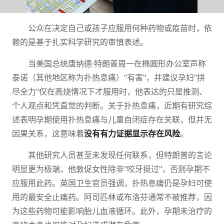
公众在决定自己或孩子应服用何种药物或疫苗时，依
赖的是基于扎实科学研究的审慎表述。
当美国总统唐纳德·特朗普周一在椭圆形办公室声称
泰诺（其他地区称为扑热息痛）"有害"，并建议孕妇"拼
尽全力"仅在高烧情况下才服用时，他表达的只是推测、
个人观点和凭直觉的判断。关于扑热息痛，近期有研究综
述表明孕期使用扑热息痛与儿童自闭症存在关联，但并无
因果关系，这意味着
没有有力证据显示存在风险
。
其他研究人员甚至未发现任何联系，但特朗普的言论
明显更为极端，他敦促女性除非"咬牙挺过"，否则孕期不
应服用此药。英国卫生官员强调，扑热息痛仍是孕妇可使
用的最安全止痛药。阿司匹林或布洛芬通常不被推荐，因
为这些药物可能影响胎儿血液循环。此外，孕期未治疗的