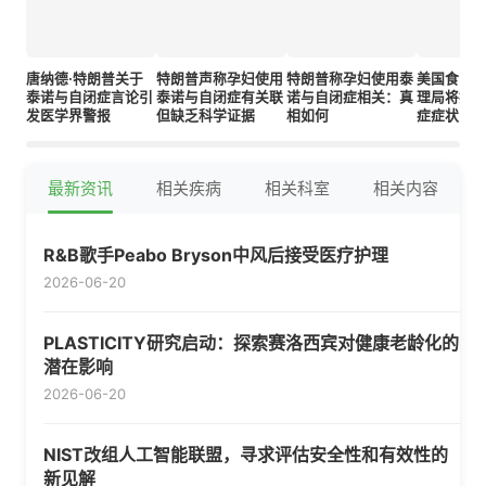
唐纳德·特朗普关于
特朗普声称孕妇使用
特朗普称孕妇使用泰
美国食品
泰诺与自闭症言论引
泰诺与自闭症有关联
诺与自闭症相关：真
理局将批
发医学界警报
但缺乏科学证据
相如何
症症状的
最新资讯
相关疾病
相关科室
相关内容
R&B歌手Peabo Bryson中风后接受医疗护理
2026-06-20
PLASTICITY研究启动：探索赛洛西宾对健康老龄化的
潜在影响
2026-06-20
NIST改组人工智能联盟，寻求评估安全性和有效性的
新见解