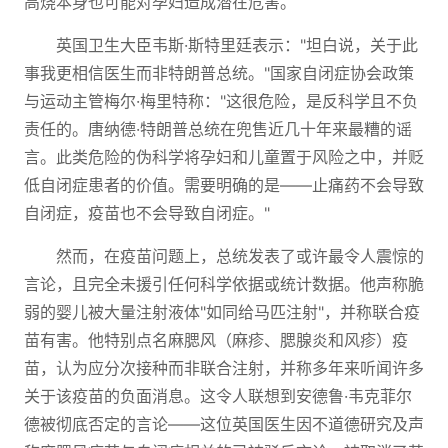
高烧本身也可能对孕妇造成潜在危害。
英国卫生大臣韦斯·斯特里廷表示："坦白说，关于此
事我更相信医生而非特朗普总统。"国家自闭症协会政策
与运动主管梅尔·梅里特称："这很危险，是反科学且不负
责任的。唐纳德·特朗普总统在兜售近几十年来最糟的谣
言。此类危险的伪科学将孕妇和儿童置于风险之中，并贬
低自闭症患者的价值。需要明确的是——止痛药不会导致
自闭症，疫苗也不会导致自闭症。"
然而，在疫苗问题上，总统发表了或许最令人震惊的
言论，且完全未援引任何科学依据或统计数据。他声称脆
弱的婴儿被大量注射液体"如同给马匹注射"，并称联合疫
苗有害。他特别点名麻腮风（麻疹、腮腺炎和风疹）疫
苗，认为应分次接种而非联合注射，并称多年来听闻许多
关于该疫苗的负面消息。这令人联想到安德鲁·韦克菲尔
德被彻底否定的言论——这位英国医生因不道德研究及声