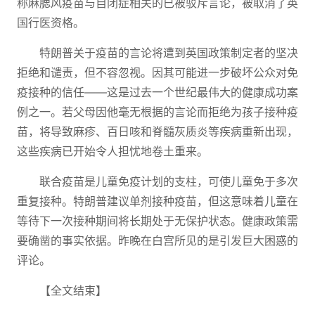
称麻腮风疫苗与自闭症相关的已被驳斥言论，被取消了英
国行医资格。
特朗普关于疫苗的言论将遭到英国政策制定者的坚决
拒绝和谴责，但不容忽视。因其可能进一步破坏公众对免
疫接种的信任——这是过去一个世纪最伟大的健康成功案
例之一。若父母因他毫无根据的言论而拒绝为孩子接种疫
苗，将导致麻疹、百日咳和脊髓灰质炎等疾病重新出现，
这些疾病已开始令人担忧地卷土重来。
联合疫苗是儿童免疫计划的支柱，可使儿童免于多次
重复接种。特朗普建议单剂接种疫苗，但这意味着儿童在
等待下一次接种期间将长期处于无保护状态。健康政策需
要确凿的事实依据。昨晚在白宫所见的是引发巨大困惑的
评论。
【全文结束】