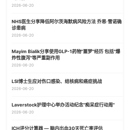
2026-06-20
NHS医生分享降低阿尔茨海默病风险方法 乔恩·雪诺确
诊患病
2026-06-20
Mayim Bialik分享使用GLP-1药物"噩梦"经历 包括"爆
炸性腹泻"等严重副作用
2026-06-20
LSI博士生应对伤口感染、结核病和癌症挑战
2026-06-20
Laverstock护理中心举办活动纪念"痴呆症行动周"
2026-06-20
ICH评分计算器 — 脑内出血30天死亡率评估