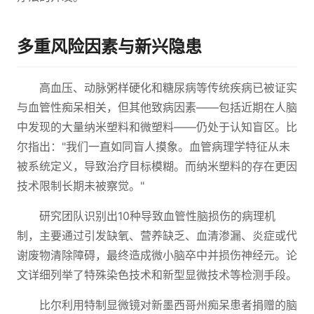
多重风险因素与新兴隐患
高血压、动脉粥样硬化和糖尿病等传统疾病已被证实
与血管性痴呆相关，但其他致病因素——包括近期在人脑
中发现的大量纳米塑料和微塑料——仍处于认知盲区。比
尔指出："我们一直如同盲人摸象。血管病理学特征从未
被系统定义，导致治疗目标模糊。而纳米塑料的存在更因
技术限制长期未被察觉。"
研究团队识别出10种导致血管性脑损伤的病理机
制，主要通过引发缺氧、营养缺乏、血清渗漏、炎症或代
谢废物清除障碍，最终造成微小脑卒中并损伤神经元。论
文详细列举了特殊染色技术和新型显微技术等检测手段。
比尔利用特制显微镜对新墨西哥州痴呆患者捐赠的脑