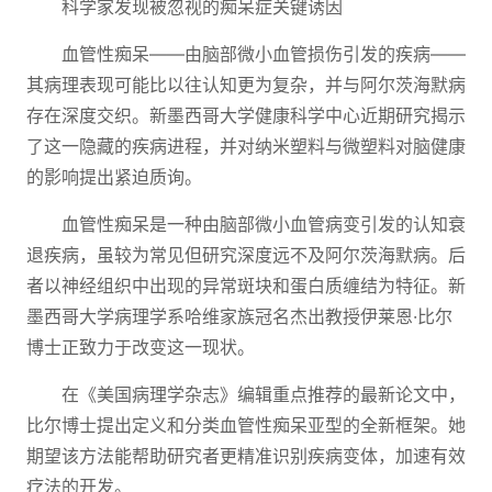
科学家发现被忽视的痴呆症关键诱因
血管性痴呆——由脑部微小血管损伤引发的疾病——
其病理表现可能比以往认知更为复杂，并与阿尔茨海默病
存在深度交织。新墨西哥大学健康科学中心近期研究揭示
了这一隐藏的疾病进程，并对纳米塑料与微塑料对脑健康
的影响提出紧迫质询。
血管性痴呆是一种由脑部微小血管病变引发的认知衰
退疾病，虽较为常见但研究深度远不及阿尔茨海默病。后
者以神经组织中出现的异常斑块和蛋白质缠结为特征。新
墨西哥大学病理学系哈维家族冠名杰出教授伊莱恩·比尔
博士正致力于改变这一现状。
在《美国病理学杂志》编辑重点推荐的最新论文中，
比尔博士提出定义和分类血管性痴呆亚型的全新框架。她
期望该方法能帮助研究者更精准识别疾病变体，加速有效
疗法的开发。