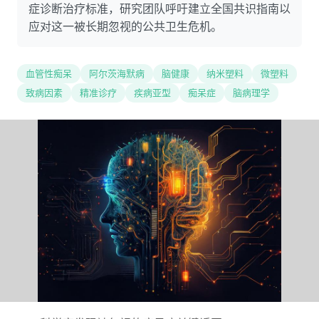
症诊断治疗标准，研究团队呼吁建立全国共识指南以
应对这一被长期忽视的公共卫生危机。
血管性痴呆
阿尔茨海默病
脑健康
纳米塑料
微塑料
致病因素
精准诊疗
疾病亚型
痴呆症
脑病理学