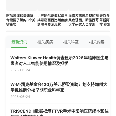
阿尔茨海默病速览：
世界阿尔茨海默病日
血管疾病被忽视的痴
天然食物
你需要了解的5个关
揭示密西西比州疾病
呆症诱因，新墨西哥
革新阿尔
键事实
影响与资源现状
大学研究人员发现
疗 奥凯研
突破
最新资讯
相关疾病
相关科室
相关内容
Wolters Kluwer Health调查显示2026年临床医生与
患者对人工智能使用情况及担忧
2026-06-24
W·M·凯克基金会120万美元桥梁资助计划支持加州大
学戴维斯分校早期职业科学家
2026-06-24
TRISCEND II数据揭示TTVR手术中影响医院成本和住