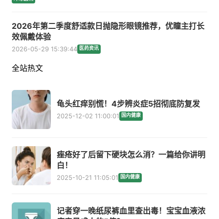
2026年第二季度舒适款日抛隐形眼镜推荐，优瞳主打长
效佩戴体验
2026-05-29 15:39:44
医药资讯
全站热文
龟头红痒别慌！4步辨炎症5招彻底防复发
2025-12-02 11:00:01
国内健康
痤疮好了后留下硬块怎么消？一篇给你讲明
白！
2025-10-21 11:05:01
国内健康
记者穿一晚纸尿裤血里查出毒！宝宝血液浓