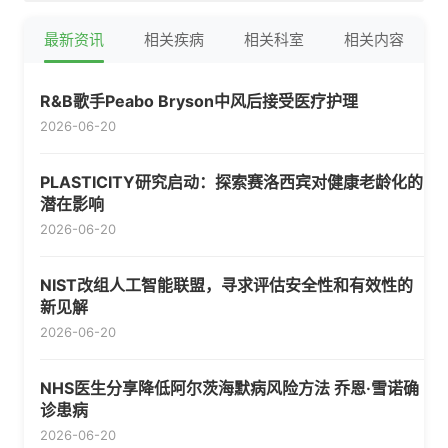
药物管线 
GLP-1用
最新资讯
相关疾病
相关科室
相关内容
R&B歌手Peabo Bryson中风后接受医疗护理
2026-06-20
PLASTICITY研究启动：探索赛洛西宾对健康老龄化的
潜在影响
2026-06-20
NIST改组人工智能联盟，寻求评估安全性和有效性的
新见解
2026-06-20
NHS医生分享降低阿尔茨海默病风险方法 乔恩·雪诺确
诊患病
2026-06-20