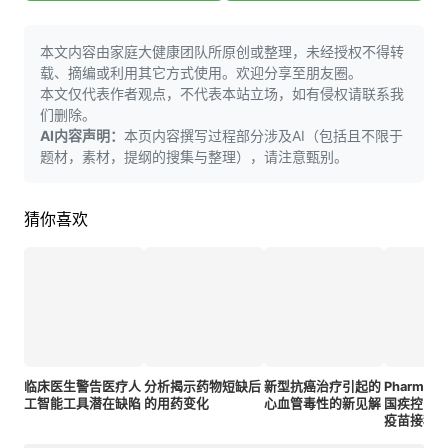
本文内容由家庭大健康团队所原创或整理，未经授权不得转
载、摘编或利用其它方式使用。欢迎分享至朋友圈。
本文仅代表作者观点，不代表本站立场，如有侵权请联系我
们删除。
AI内容声明：
本页内容撰写过程部分涉及AI（包括且不限于
题材，素材，提纲的搜集与整理），请注意甄别。
猜你喜欢
临床医生警告医疗人
分析揭示药物短缺后
新型抗癌治疗引起的
Pharma P
工智能工具潜在缺陷
的用药变化
心血管毒性的新见解
国疾控中
疫苗接种指
购梅特瑟