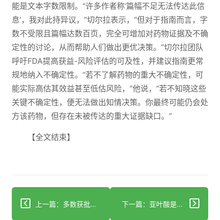
能是文本字数限制。“许多作者称‘篇幅不足无法传达此信
息’，我对此持异议，”切尔拉表示，“但对于指南而言，字
数不受限且篇幅达数百页，完全可增加对药物证据及不确
定性的讨论，从而帮助人们做出更优决策。”切尔拉团队
呼吁FDA提高获益-风险评估的可及性，并建议指南更常
规地纳入不确定性。“若不了解药物的重大不确定性，可
能实际高估其效益甚至低估风险，”他说，“若不知晓这些
关键不确定性，便无法做出知情决策。你最终可能仍会处
方该药物，但存在未被传达的重大证据缺口。”
【全文结束】
上一篇：多数获批癌症药物存在临床试验不确定性
下一篇：亚叶酸是治疗自闭症的有效疗法吗？研究结果揭示真相