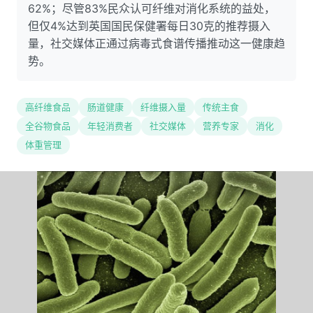
62%；尽管83%民众认可纤维对消化系统的益处，
但仅4%达到英国国民保健署每日30克的推荐摄入
量，社交媒体正通过病毒式食谱传播推动这一健康趋
势。
高纤维食品
肠道健康
纤维摄入量
传统主食
全谷物食品
年轻消费者
社交媒体
营养专家
消化
体重管理