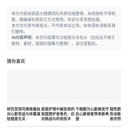
本文内容由家庭大健康团队所原创或整理，未经授权不得转
载、摘编或利用其它方式使用。欢迎分享至朋友圈。
本文仅代表作者观点，不代表本站立场，如有侵权请联系我
们删除。
AI内容声明：
本页内容撰写过程部分涉及AI（包括且不限于
题材，素材，提纲的搜集与整理），请注意甄别。
猜你喜欢
研究发现司美格鲁肽
家庭护理中被忽视的
干细胞为心脏病发作
隐性肥胖
对心脏有益与体重减
家庭照护者角色：应
后心脏修复带来新希
伤动脉 即
轻程度无关
对挑战与利用技术
望
者亦然