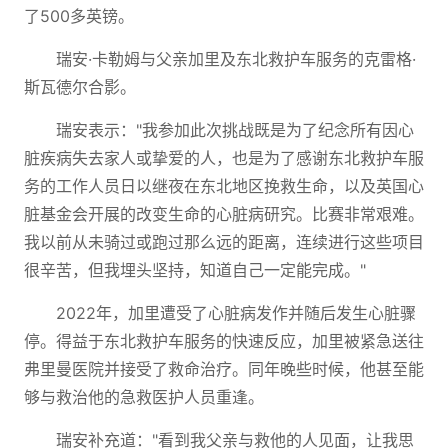
了500多英镑。
瑞安·卡勒姆与父亲加里及东北救护车服务的克雷格·
斯瓦德尔合影。
瑞安表示："我参加此次挑战既是为了纪念所有因心
脏疾病失去家人或挚爱的人，也是为了感谢东北救护车服
务的工作人员日以继夜在东北地区挽救生命，以及英国心
脏基金会开展的改变生命的心脏病研究。比赛非常艰难。
我以前从未骑过或跑过那么远的距离，连续进行这些项目
很辛苦，但我埋头坚持，知道自己一定能完成。"
2022年，加里遭受了心脏病发作并随后发生心脏骤
停。得益于东北救护车服务的快速反应，加里被紧急送往
弗里曼医院并接受了救命治疗。同年晚些时候，他甚至能
够与救治他的急救医护人员重逢。
瑞安补充道："看到我父亲与救他的人见面，让我思