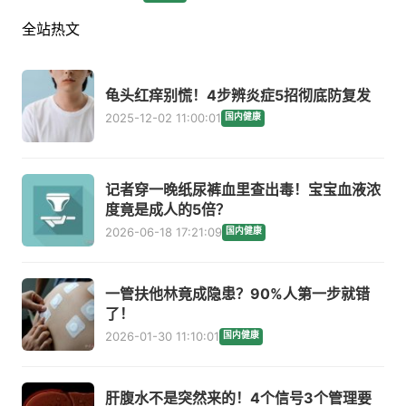
全站热文
龟头红痒别慌！4步辨炎症5招彻底防复发
2025-12-02 11:00:01
国内健康
记者穿一晚纸尿裤血里查出毒！宝宝血液浓
度竟是成人的5倍？
2026-06-18 17:21:09
国内健康
一管扶他林竟成隐患？90%人第一步就错
了！
2026-01-30 11:10:01
国内健康
肝腹水不是突然来的！4个信号3个管理要