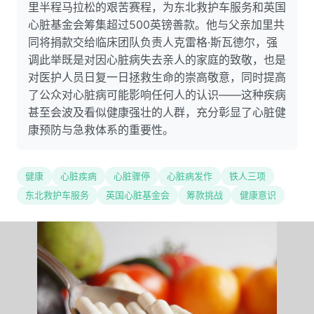
里半程马拉松的艰苦赛程，为东北救护车服务和英国
心脏基金会筹集超过500英镑善款。他与父亲加里共
同将捐款交给临床团队负责人克雷格·斯瓦德尔，强
调此举既是对因心脏病失去亲人的家庭的致敬，也是
对医护人员日复一日拯救生命的崇高敬意，同时提高
了公众对心脏病可能影响任何人的认识——这种疾病
甚至会波及看似健康强壮的人群，充分彰显了心脏健
康预防与急救体系的重要性。
健康
心脏疾病
心脏骤停
心脏病发作
铁人三项
东北救护车服务
英国心脏基金会
筹款挑战
健康意识