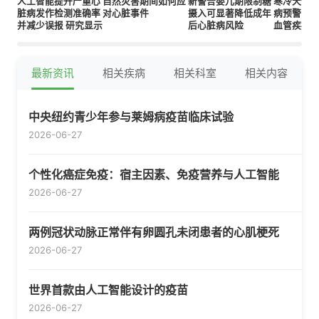
人工智能提升严重心
自然灾害期间如何应
新警告婴儿期限制糖
寒冷天气
脏病发作检测准确率
对心脏事件
摄入可显著降低成年
病预警：
并减少误报 研究显示
后心脏病风险
血管疾病
高度关注
最新资讯
相关疾病
相关科室
相关内容
中央纽约青少年参与莱姆病疫苗临床试验
2026-06-27
个性化癌症免疫：宿主因素、免疫营养与人工智能
2026-06-27
两例冠状动脉正常伴有卵圆孔未闭患者的心肌梗死
2026-06-27
世界首款由人工智能设计的疫苗
2026-06-27