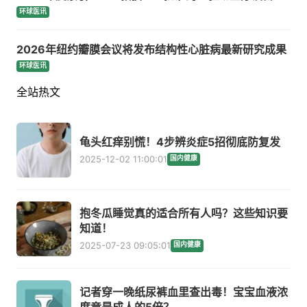
环球医讯
2026年纽约瓣膜会议将发布结构性心脏病最新研究成果
环球医讯
全站热文
龟头红痒别慌！4步辨炎症5招彻底防复发
2025-12-02 11:00:01
国内健康
抱冬瓜睡觉真的适合所有人吗？这些知识要
知道！
2025-07-23 09:05:01
国内健康
记者穿一晚纸尿裤血里查出毒！宝宝血液浓
度竟是成人的5倍？