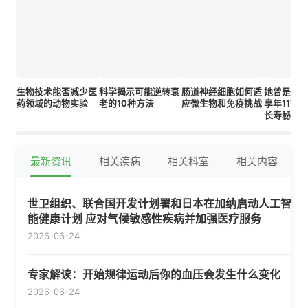
生物技术能否减少医
科学揭示可能逆转衰
肠道神经细胞如何适
她曾是世
药领域的动物实验
老的10种方法
应微生物和免疫挑战
享年117岁
长寿秘密
最新资讯
相关疾病
相关科室
相关内容
世卫组织、联合国开发计划署和日本在加纳启动人工智
能健康计划 应对气候敏感性疾病并加强医疗服务
2026-06-24
专家解读：开始规律运动后你的血压会发生什么变化
2026-06-24