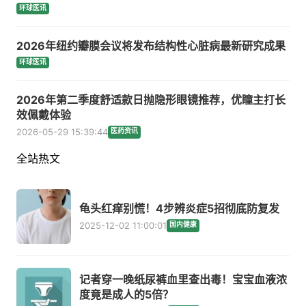
环球医讯
2026年纽约瓣膜会议将发布结构性心脏病最新研究成果
环球医讯
2026年第二季度舒适款日抛隐形眼镜推荐，优瞳主打长
效佩戴体验
2026-05-29 15:39:44
医药资讯
全站热文
龟头红痒别慌！4步辨炎症5招彻底防复发
2025-12-02 11:00:01
国内健康
记者穿一晚纸尿裤血里查出毒！宝宝血液浓
度竟是成人的5倍？