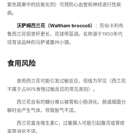
紫色蔬果中的抗氧化剂）可预防心血管和神经退行性疾
病。
沃萨姆西兰花（Waltham broccoli）
：形似卡利布
鲁西兰花但茎秆更长、花球带蓝调。名称源于1950年代
培育该品种的马萨诸塞州小镇。
食用风险
食用西兰花可能引发过敏反应，但极为罕见（西兰花
不属于占90%食物过敏反应的常见类别）。
西兰花含有的糖分难以被胃和小肠消化，肠道细菌分
解时会产生气体，导致胀气不适。
西兰花富含维生素C，过量摄入可能引起腹泻或胃痉
挛等消化不适。