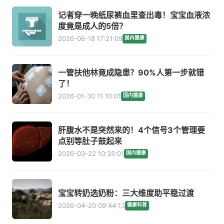
记者穿一晚纸尿裤血里查出毒！宝宝血液浓
度竟是成人的5倍？
2026-06-18 17:21:09
国内健康
一管扶他林竟成隐患？90%人第一步就错
了！
2026-01-30 11:10:01
国内健康
肝腹水不是突然来的！4个信号3个管理要
点别等肚子鼓起来
2026-03-22 10:35:01
国内健康
宝宝转奶选奶粉：三大维度助平稳过渡
2026-04-20 09:44:13
健康科普