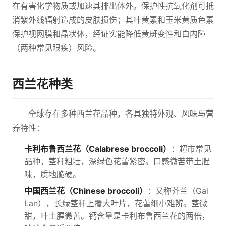
在有害化学物质或加速其排出体外。保护性抗氧化剂可抵
消紫外线辐射造成的皮肤损伤；其叶黄素和玉米黄质色素
保护视网膜和晶状体，经证实能降低黄斑变性和白内障
（两种常见眼疾）风险。
西兰花种类
全球存在多种西兰花品种，各具独特外观、风味与营
养特性：
卡利布鲁西兰花（Calabrese broccoli）
：超市常见
品种，茎秆粗壮，深绿色花蕾紧密。口感微苦带土腥
味，质地脆硬。
中国西兰花（Chinese broccoli）
：又称芥兰（Gai
Lan），长绿茎秆上覆大叶片，花蕾细小难辨。茎微
甜，叶土腥微苦。钙含量是卡利布鲁西兰花的两倍，