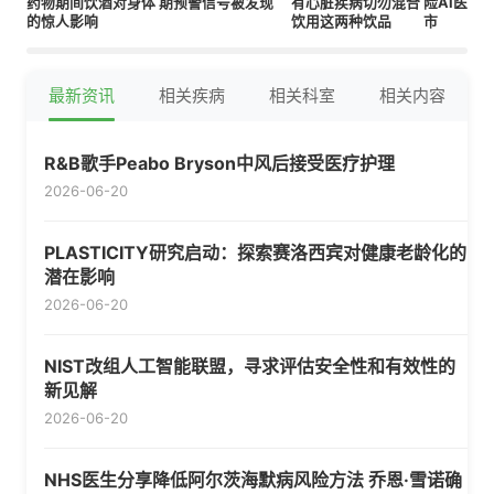
药物期间饮酒对身体
期预警信号被发现
有心脏疾病切勿混合
险AI医疗
的惊人影响
饮用这两种饮品
市
最新资讯
相关疾病
相关科室
相关内容
R&B歌手Peabo Bryson中风后接受医疗护理
2026-06-20
PLASTICITY研究启动：探索赛洛西宾对健康老龄化的
潜在影响
2026-06-20
NIST改组人工智能联盟，寻求评估安全性和有效性的
新见解
2026-06-20
NHS医生分享降低阿尔茨海默病风险方法 乔恩·雪诺确