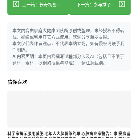
上一篇：长寿初创企业将抗衰老基因疗法推向人体试验
下一篇：参与拭子采样 或许能挽救生命 威尔逊旋转节设骨髓捐赠登记点
本文内容由家庭大健康团队所原创或整理，未经授权不得转
载、摘编或利用其它方式使用。欢迎分享至朋友圈。
本文仅代表作者观点，不代表本站立场，如有侵权请联系我
们删除。
AI内容声明：
本页内容撰写过程部分涉及AI（包括且不限于
题材，素材，提纲的搜集与整理），请注意甄别。
猜你喜欢
科学家揭示服用减肥
老年人大脑萎缩的早
心脏病专家警告：患
投资者压