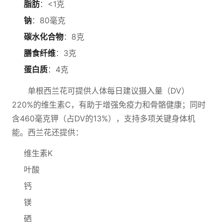
脂肪
：<1克
钠
：80毫克
碳水化合物
：8克
膳食纤维
：3克
蛋白质
：4克
单根西兰花可提供人体每日建议摄入量（DV）
220%的维生素C，有助于增强免疫力和骨骼健康；同时
含460毫克钾（占DV的13%），支持多项关键身体机
能。西兰花还提供：
维生素K
叶酸
钙
镁
硒