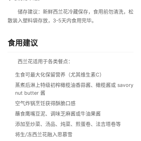
储存建议：新鲜西兰花冷藏保存，食用前勿清洗，松
散装入塑料袋存放，3-5天内食用完毕。
食用建议
西兰花适用于各类餐点：
生食可最大化保留营养（尤其维生素C）
蒸煮后淋上特级初榨橄榄油香蒜酱、橄榄酱或 savory
nut butter 酱
空气炸锅烹饪获得酥脆口感
蘸食鹰嘴豆泥、调味芝麻酱或牛油果酱
添加至炒菜、汤品、炖菜、煎蛋卷、法吉塔卷等
将生/冻西兰花融入思慕雪