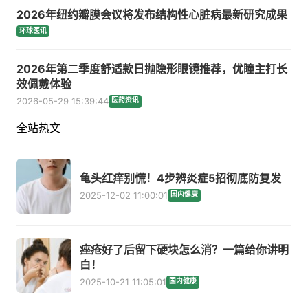
2026年纽约瓣膜会议将发布结构性心脏病最新研究成果
环球医讯
2026年第二季度舒适款日抛隐形眼镜推荐，优瞳主打长
效佩戴体验
2026-05-29 15:39:44
医药资讯
全站热文
龟头红痒别慌！4步辨炎症5招彻底防复发
2025-12-02 11:00:01
国内健康
痤疮好了后留下硬块怎么消？一篇给你讲明
白！
2025-10-21 11:05:01
国内健康