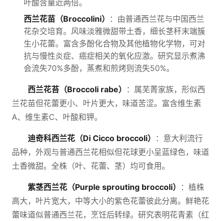
叶酸含量近两倍。
西兰花苗（Broccolini）
：由普通西兰花与中国西兰
花杂交培育。风味淡雅微甜带土香，细长茎秆末端簇
生小花蕾。富含多酚化合物及其他植物化学物，可对
抗与慢性炎症、癌症相关的氧化应激。研究显示煮沸
会流失70%多酚，蒸煮和煎烤则流失50%。
西兰花苔（Broccoli rabe）
：属芜菁家族，形似西
兰花苗但花蕾更小、叶片更大，味道苦涩。富含维生素
A、维生素C、叶酸和钾。
迪奇科西兰花（Di Cicco broccoli）
：意大利流行
品种，外观与普通西兰花相似但花球更小呈蓝绿色，味道
土香微甜。全株（叶、花蕾、茎）均可食用。
紫茎西兰花（Purple sprouting broccoli）
：植株
高大，叶片宽大，中等大小的紫色花蕾彼此分离。鲜艳花
蕾味道似普通西兰花，烹饪后转绿。研究表明花青素（红