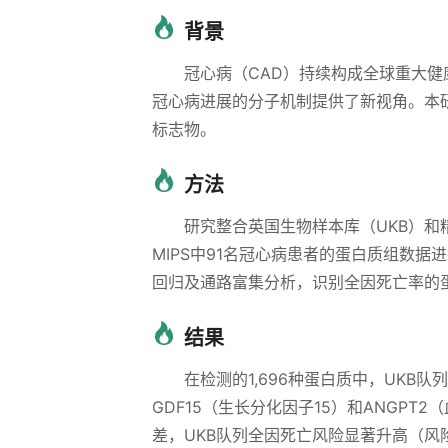
背景
冠心病（CAD）持续构成全球重大
冠心病进展的分子机制提供了新视角。本
标志物。
方法
研究整合英国生物样本库（UKB）和精
MIPS中91名冠心病患者的蛋白质组数据
回归及通路富集分析，识别全因死亡率的蛋
结果
在检测的1,696种蛋白质中，UKB队
GDF15（生长分化因子15）和ANGPT
差，UKB队列全因死亡风险显著升高（风险比HR 2