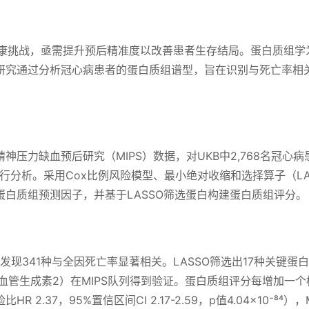
健康挑战，亟需提升预后精准度以改善患者生存结局。蛋白质组学
研究通过分析冠心病患者的蛋白质组谱型，旨在识别与死亡率相
神压力缺血预后研究（MIPS）数据，对UKB中2,768名冠心病
进行分析。采用Cox比例风险模型、最小绝对收缩和选择算子（LA
白质组预测因子，并基于LASSO筛选蛋白构建蛋白质组评分。
列发现341种与全因死亡率显著相关。LASSO筛选出17种关键蛋
2（血管生成素2）在MIPS队列得到验证。蛋白质组评分每增加一个
.37，95%置信区间CI 2.17-2.59，p值4.04×10⁻⁸⁴），