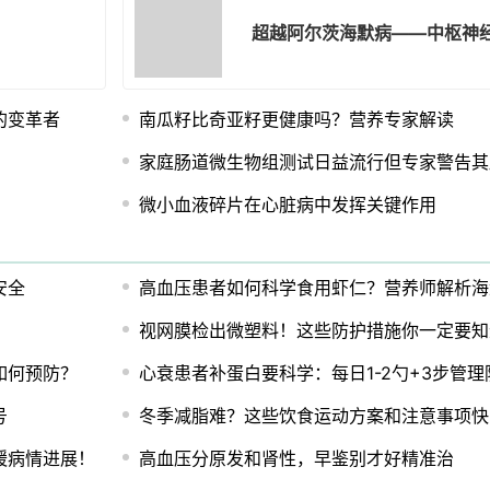
超越阿尔茨海默病——中枢神
的变革者
南瓜籽比奇亚籽更健康吗？营养专家解读
家庭肠道微生物组测试日益流行但专家警告其
微小血液碎片在心脏病中发挥关键作用
安全
高血压患者如何科学食用虾仁？营养师解析海
视网膜检出微塑料！这些防护措施你一定要知
如何预防？
心衰患者补蛋白要科学：每日1-2勺+3步管理
号
冬季减脂难？这些饮食运动方案和注意事项快
缓病情进展！
高血压分原发和肾性，早鉴别才好精准治