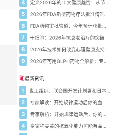
4
定义2026年的10大健康趋势：从节律健康到冷热交替疗法
5
2026年FDA新型药物疗法批准情况
6
FDA药物审批管道：今年预计获批的关键新疗法
7
干细胞：2026年抗衰老治疗的突破
8
2026年技术如何改变心理健康支持的获取方式
9
2026年可用GLP-1药物全解析：专家指南
最新资讯
1
世卫组织、联合国开发计划署和日本在加纳启动人工智能健康计划 应对气候敏感性疾病并加强医疗服务
2
专家解读：开始规律运动后你的血压会发生什么变化
3
专家解析：开始规律运动后，你的血压会发生什么变化
4
专家称姜黄的抗氧化能力可能有益心脏健康