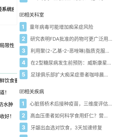
经系统疾病中生物标志物见解的跨领域转化
相关科室
1
童年病毒可能增加痴呆症风险
2
研究表明FDA批准的药物可更广泛用于治疗罕见肌肉疾病
局限性
3
利用聚(2-乙基-2-恶唑啉)脂质克服脂质纳米粒子配方中的PEG困境
4
在2型糖尿病发生前预防：威斯康星儿童医院糖尿病预防诊所内幕
5
足球俱乐部扩大痴呆症患者咖啡晨会规模
鲜饮食要点
相关疾病
道！
1
心脏搭桥术后接种疫苗，三维度评估保安全
防水肿
2
高血压患者如何科学食用虾仁？营养师解析海鲜饮食要点
收好！
3
牙龈出血选对饮食，3天加速修复