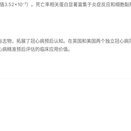
.58，p值3.52×10⁻⁷）。死亡率相关蛋白显著富集于炎症反应和细胞
标志物，拓展了冠心病预后认知。在英国和美国两个独立冠心病
心病精准预后评估的临床应用价值。