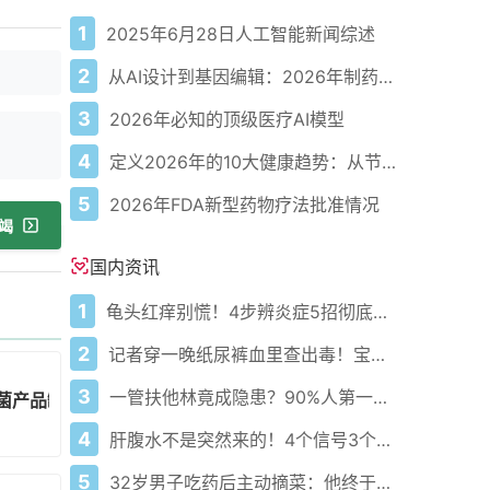
1
2025年6月28日人工智能新闻综述
2
从AI设计到基因编辑：2026年制药领域重大突破
3
2026年必知的顶级医疗AI模型
4
定义2026年的10大健康趋势：从节律健康到冷热交替疗法
5
2026年FDA新型药物疗法批准情况
竭
国内资讯
1
龟头红痒别慌！4步辨炎症5招彻底防复发
2
记者穿一晚纸尿裤血里查出毒！宝宝血液浓度竟是成人的5倍？
3
一管扶他林竟成隐患？90%人第一步就错了！
菌产品缺乏科学证据
4
肝腹水不是突然来的！4个信号3个管理要点别等肚子鼓起来
5
32岁男子吃药后主动摘菜：他终于活过来了？