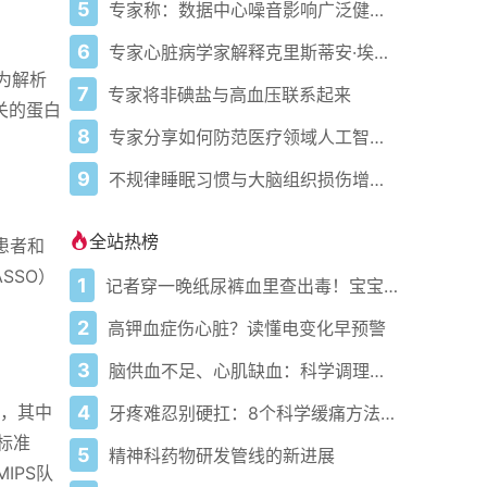
5
专家称：数据中心噪音影响广泛健康问题
6
专家心脏病学家解释克里斯蒂安·埃里克森为丹麦队晕倒的原因
为解析
7
专家将非碘盐与高血压联系起来
关的蛋白
8
专家分享如何防范医疗领域人工智能的负面影响
9
不规律睡眠习惯与大脑组织损伤增加相关
全站热榜
患者和
SSO）
1
记者穿一晚纸尿裤血里查出毒！宝宝血液浓度竟是成人的5倍？
2
高钾血症伤心脏？读懂电变化早预警
3
脑供血不足、心肌缺血：科学调理全攻略
4
白，其中
牙疼难忍别硬扛：8个科学缓痛方法收好
标准
5
精神科药物研发管线的新进展
MIPS队