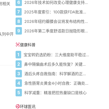
6
2026年技术如何改变心理健康支持的获取方式
黏附相关
7
2025年度索引：100款获FDA批准的AI驱动医疗设备
8
2026年纽约瓣膜会议将发布结构性心脏病最新研究成果
9
2026年第二季度舒适款日抛隐形眼镜推荐，优瞳主打长效佩戴体验
队列中开
健康科普
1
宝宝转奶选奶粉：三大维度助平稳过渡
2
鼻中隔偏曲术后多久能恢复？关键看这几点
3
酒后头疼自救指南：科学解酒的正确打开方式
4
急性肠胃炎黄金4小时自救：正确处置与误区避坑关键
5
科学减重：精准把控热量缺口是核心
环球医讯