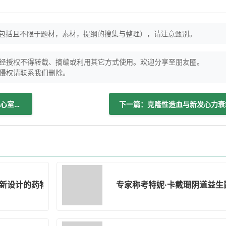
（包括且不限于题材，素材，提纲的搜集与整理），请注意甄别。
经授权不得转载、摘编或利用其它方式使用。欢迎分享至朋友圈。
侵权请联系我们删除。
上一篇：优化冠状动脉疾病检测：整合左心室纵向应变和高敏C反应蛋白进行风险分层
下一篇：克隆性造血与新发心力衰
新设计的药物杀死癌细胞效率提高2万倍
专家称考特妮·卡戴珊阴道益生