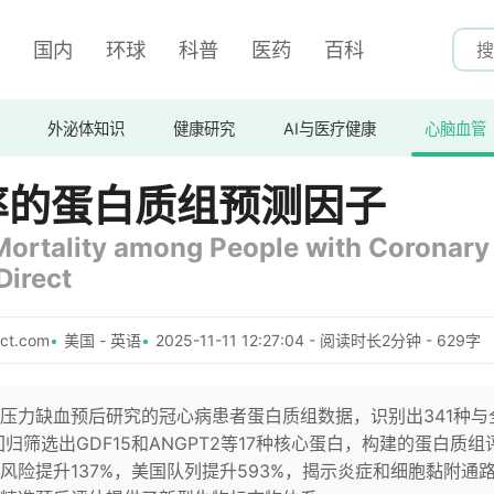
国内
环球
科普
医药
百科
外泌体知识
健康研究
AI与医疗健康
心脑血管
率的蛋白质组预测因子
Mortality among People with Coronary
Direct
ct.com
美国 - 英语
2025-11-11 12:27:04 - 阅读时长2分钟 - 629字
压力缺血预后研究的冠心病患者蛋白质组数据，识别出341种与
归筛选出GDF15和ANGPT2等17种核心蛋白，构建的蛋白质组
险提升137%，美国队列提升593%，揭示炎症和细胞黏附通