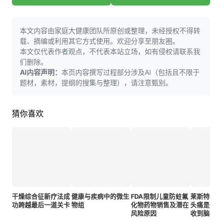
本文内容由家庭大健康团队所原创或整理，未经授权不得转
载、摘编或利用其它方式使用。欢迎分享至朋友圈。
本文仅代表作者观点，不代表本站立场，如有侵权请联系我
们删除。
AI内容声明：
本页内容撰写过程部分涉及AI（包括且不限于
题材，素材，提纲的搜集与整理），请注意甄别。
猜你喜欢
干燥综合征新疗法成
健康与疾病中的微生
FDA限制儿童防蛀氟
莱斯特郡
功跨越最后一道关卡
物组
化物药物销售及潜在
头痛是更
风险原因
收到脑癌