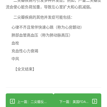
二尖瓣疾病可引发多种并发症。例如，严重二尖瓣反
流会使心脏负荷加重，导致左心室扩大和心肌减弱。
二尖瓣疾病的其他并发症可能包括：
心律不齐且常伴快速心跳（称为心房颤动）
肺部血管高血压（称为肺动脉高压）
血栓
充血性心力衰竭
中风
【全文结束】
上一篇：二尖瓣反流：症状与病因
下一篇：美国FDA批准首款口服减肥药预防心脏病和中风 医生详解Rybelsus作用机制