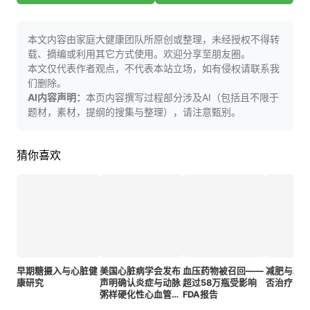
本文内容由家庭大健康团队所原创或整理，未经授权不得转
载、摘编或利用其它方式使用。欢迎分享至朋友圈。
本文仅代表作者观点，不代表本站立场，如有侵权请联系我
们删除。
AI内容声明：
本页内容撰写过程部分涉及AI（包括且不限于
题材，素材，提纲的搜集与整理），请注意甄别。
猜你喜欢
早期糖摄入与心脏健
美国心脏病学会发布
血压药物被召回——
减肥与糖
康研究
声明确认炎症与动脉
超过58万瓶受影响
否治疗长
粥样硬化性心血管疾
FDA报告
病存在关联