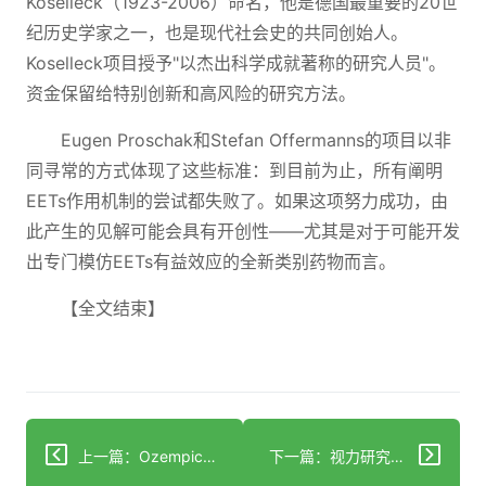
Koselleck（1923-2006）命名，他是德国最重要的20世
纪历史学家之一，也是现代社会史的共同创始人。
Koselleck项目授予"以杰出科学成就著称的研究人员"。
资金保留给特别创新和高风险的研究方法。
Eugen Proschak和Stefan Offermanns的项目以非
同寻常的方式体现了这些标准：到目前为止，所有阐明
EETs作用机制的尝试都失败了。如果这项努力成功，由
此产生的见解可能会具有开创性——尤其是对于可能开发
出专门模仿EETs有益效应的全新类别药物而言。
【全文结束】
上一篇：Ozempic和Wegovy即使不减重也能保护心脏
下一篇：视力研究的变革性进展：科学的力量