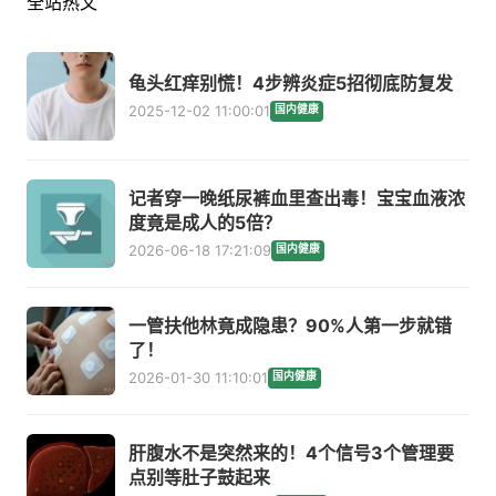
全站热文
龟头红痒别慌！4步辨炎症5招彻底防复发
2025-12-02 11:00:01
国内健康
记者穿一晚纸尿裤血里查出毒！宝宝血液浓
度竟是成人的5倍？
2026-06-18 17:21:09
国内健康
一管扶他林竟成隐患？90%人第一步就错
了！
2026-01-30 11:10:01
国内健康
肝腹水不是突然来的！4个信号3个管理要
点别等肚子鼓起来