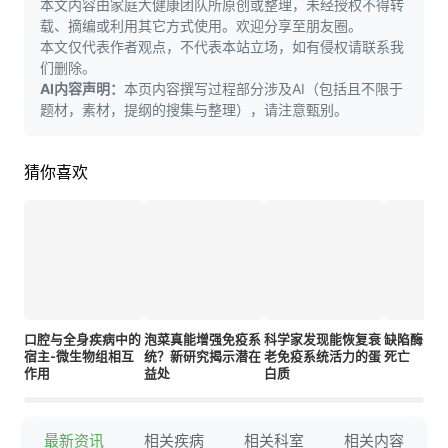
本文内容由家庭大健康团队所原创或整理，未经授权不得转
载、摘编或利用其它方式使用。欢迎分享至朋友圈。
本文仅代表作者观点，不代表本站立场，如有侵权请联系我
们删除。
AI内容声明：
本页内容撰写过程部分涉及AI（包括且不限于
题材，素材，提纲的搜集与整理），请注意甄别。
猜你喜欢
口腔与全身疾病中的
泡菜真能增强免疫系
科学家发现能恢复衰
缺陷酶导
宿主-微生物组相互
统？新研究揭示潜在
老免疫系统活力的蛋
死亡
作用
益处
白质
最新资讯
相关疾病
相关科室
相关内容