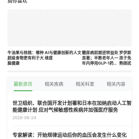
猜你喜欢
牛油果与核桃：哪种
AI与健康创新的人文
糖尿病前期逆转益处
罗伊斯恩
超级食物更有利于大
维度
显著；半数老年人一
孩子免受
脑健康
年内停用GLP-1药
熟困扰；
物；睾酮治疗热潮再
药滥用风
起
最新资讯
相关疾病
相关科室
相关内容
世卫组织、联合国开发计划署和日本在加纳启动人工智
能健康计划 应对气候敏感性疾病并加强医疗服务
2026-06-24
专家解读：开始规律运动后你的血压会发生什么变化