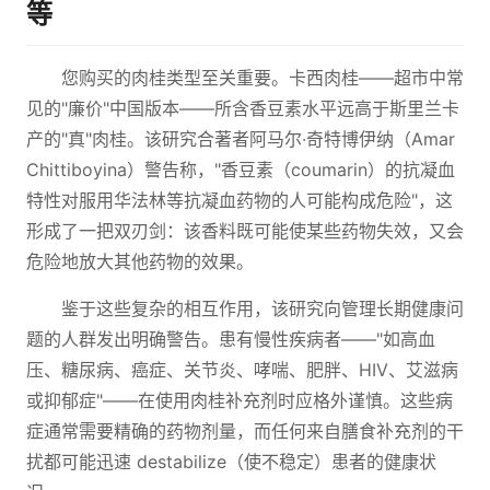
等
您购买的肉桂类型至关重要。卡西肉桂——超市中常
见的"廉价"中国版本——所含香豆素水平远高于斯里兰卡
产的"真"肉桂。该研究合著者阿马尔·奇特博伊纳（Amar
Chittiboyina）警告称，"香豆素（coumarin）的抗凝血
特性对服用华法林等抗凝血药物的人可能构成危险"，这
形成了一把双刃剑：该香料既可能使某些药物失效，又会
危险地放大其他药物的效果。
鉴于这些复杂的相互作用，该研究向管理长期健康问
题的人群发出明确警告。患有慢性疾病者——"如高血
压、糖尿病、癌症、关节炎、哮喘、肥胖、HIV、艾滋病
或抑郁症"——在使用肉桂补充剂时应格外谨慎。这些病
症通常需要精确的药物剂量，而任何来自膳食补充剂的干
扰都可能迅速 destabilize（使不稳定）患者的健康状