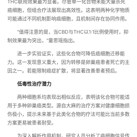
THC联用效果最为显著。尽管单一化合物未能大量杀死
癌细胞，但组合疗法展现出高效性。这表明两种化学物质
可能通过不同机制影响癌细胞，且机制间存在协同作用。
"值得注意的是，当CBD与THC以1:1比例使用时，抑
制效果最为突出，"童思瑶指出。
进一步实验证实，这些化合物可降低癌细胞迁移能
力。这一发现意义重大，因为转移是卵巢癌患者死亡的主
因之一。若能限制癌症扩散，将显著改善患者预后。
低毒性治疗潜力
两种细胞系均表现出相似反应，表明该化合物可能适
用于多种卵巢癌类型。源自大麻的治疗方案对健康细胞损
伤极小，提示未来基于此类化合物的疗法可能比当前多数
方案更易被患者耐受。
为深入解析作用机制，研究人员分析了癌细胞信号传