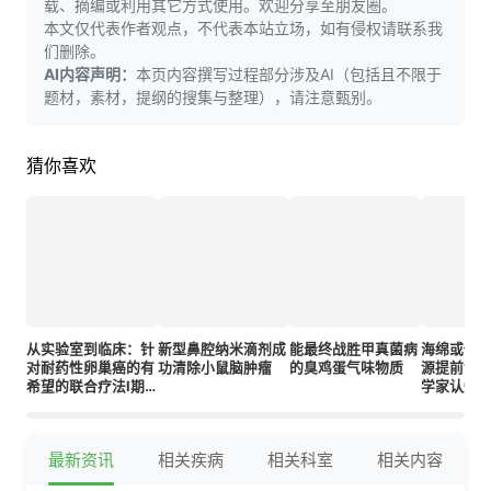
载、摘编或利用其它方式使用。欢迎分享至朋友圈。
本文仅代表作者观点，不代表本站立场，如有侵权请联系我
们删除。
AI内容声明：
本页内容撰写过程部分涉及AI（包括且不限于
题材，素材，提纲的搜集与整理），请注意甄别。
猜你喜欢
从实验室到临床：针
新型鼻腔纳米滴剂成
能最终战胜甲真菌病
海绵或使
对耐药性卵巢癌的有
功清除小鼠脑肿瘤
的臭鸡蛋气味物质
源提前1亿
希望的联合疗法I期
学家认知
试验
最新资讯
相关疾病
相关科室
相关内容