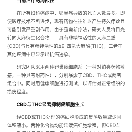
当前治疗的局限性
在所有妇科癌症中，卵巢癌导致的死亡人数最多。即
便医疗技术不断进步，现有药物往往难以产生持久疗效且
可能引发严重副作用。由于亟需新疗法，研究人员将目光
转向大麻衍生化合物——具有非精神活性的大麻二酚
(CBD)与具有精神活性的Δ9-四氢大麻酚(THC)，二者在
其他疾病中已显示出抗癌迹象。
研究团队采用两种卵巢癌细胞系（一种对铂类药物敏
感，一种具有耐药性），分别暴露于CBD、THC或两者
组合中。同时用健康细胞进行测试，以评估对正常组织的
损伤程度。
CBD与THC显著抑制癌细胞生长
经CBD或THC处理的癌细胞形成的集落数量减少且
体积缩小。两种化合物均能延缓癌细胞增殖，但CBD与