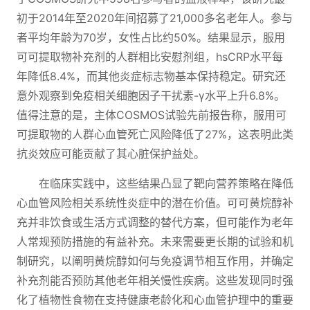
初于2014年至2020年间招募了21,000多名老年人。参与
者平均年龄为70岁，女性占比约50%。结果显示，服用
可可提取物补充剂的人群相比安慰剂组，hsCRP水平每
年降低8.4%，而其他炎症标志物基本保持稳定。研究还
意外观察到免疫相关细胞因子干扰素-γ水平上升6.8%。
值得注意的是，主体COSMOS试验先前报告称，服用可
可提取物的人群心血管死亡风险降低了27%，这表明此类
抗炎效应可能贡献了其心脏保护益处。
在临床实践中，这些结果凸显了靶向营养策略在降低
心血管风险相关系统性炎症中的潜在价值。可可黄烷醇补
充并非饮食或生活方式调整的替代方案，但可能作为老年
人常规预防措施的有益补充。未来需要更长期的试验和机
制研究，以阐明黄烷醇如何与免疫调节相互作用，并确定
补充剂能否预防其他老年相关慢性疾病。这些发现同时强
化了植物性食物在支持健康老龄化和心血管护理中的重要