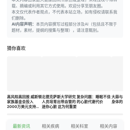
载、摘编或利用其它方式使用。欢迎分享至朋友圈。
本文仅代表作者观点，不代表本站立场，如有侵权请联系我
们删除。
AI内容声明：
本页内容撰写过程部分涉及AI（包括且不限于
题材，素材，提纲的搜集与整理），请注意甄别。
猜你喜欢
高风险高回报 威斯顿
北德克萨斯大学研究
复杂问题：睡眠不佳
大蒜与橄
家族基金会投入
人员培育出带血管的
的心脏代谢代价
身体的影
2000万美元支持创
迷你心脏 这为何重要
新前沿的尖端健康研
究项目
最新资讯
相关疾病
相关科室
相关内容