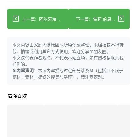
上一篇：阿尔茨海默病与痴呆症有何区别？心理学家详解
下一篇：霍莉·伯恩斯讲述母亲与阿尔茨海默病抗争的真实经历
本文内容由家庭大健康团队所原创或整理，未经授权不得转
载、摘编或利用其它方式使用。欢迎分享至朋友圈。
本文仅代表作者观点，不代表本站立场，如有侵权请联系我
们删除。
AI内容声明：
本页内容撰写过程部分涉及AI（包括且不限于
题材，素材，提纲的搜集与整理），请注意甄别。
猜你喜欢