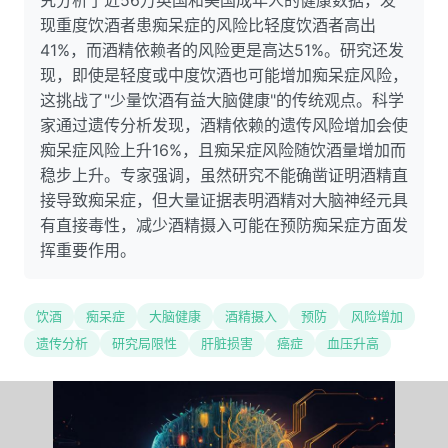
究分析了近56万英国和美国成年人的健康数据，发
现重度饮酒者患痴呆症的风险比轻度饮酒者高出
41%，而酒精依赖者的风险更是高达51%。研究还发
现，即使是轻度或中度饮酒也可能增加痴呆症风险，
这挑战了"少量饮酒有益大脑健康"的传统观点。科学
家通过遗传分析发现，酒精依赖的遗传风险增加会使
痴呆症风险上升16%，且痴呆症风险随饮酒量增加而
稳步上升。专家强调，虽然研究不能确凿证明酒精直
接导致痴呆症，但大量证据表明酒精对大脑神经元具
有直接毒性，减少酒精摄入可能在预防痴呆症方面发
挥重要作用。
饮酒
痴呆症
大脑健康
酒精摄入
预防
风险增加
遗传分析
研究局限性
肝脏损害
癌症
血压升高