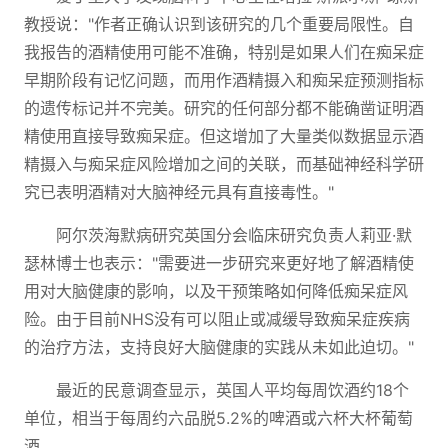
教授说："作者正确认识到该研究的几个重要局限性。自
我报告的酒精使用可能不准确，特别是如果人们在痴呆症
早期阶段有记忆问题，而用作酒精摄入和痴呆症预测指标
的遗传标记并不完美。研究的任何部分都不能确凿证明酒
精使用直接导致痴呆症。但这增加了大量类似数据显示酒
精摄入与痴呆症风险增加之间的关联，而基础神经科学研
究已表明酒精对大脑神经元具有直接毒性。"
阿尔茨海默病研究英国分会临床研究负责人莉亚·默
瑟林博士也表示："需要进一步研究来更好地了解酒精使
用对大脑健康的影响，以及干预策略如何降低痴呆症风
险。由于目前NHS没有可以阻止或减缓导致痴呆症疾病
的治疗方法，支持良好大脑健康的实践从未如此迫切。"
最近的民意调查显示，英国人平均每周饮酒约18个
单位，相当于每周约六品脱5.2%的啤酒或六杯大杯葡萄
酒。