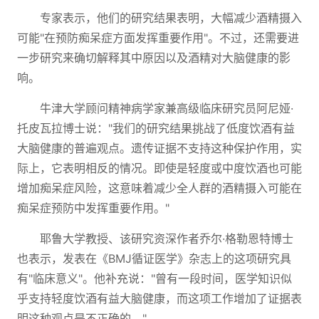
专家表示，他们的研究结果表明，大幅减少酒精摄入
可能"在预防痴呆症方面发挥重要作用"。不过，还需要进
一步研究来确切解释其中原因以及酒精对大脑健康的影
响。
牛津大学顾问精神病学家兼高级临床研究员阿尼娅·
托皮瓦拉博士说："我们的研究结果挑战了低度饮酒有益
大脑健康的普遍观点。遗传证据不支持这种保护作用，实
际上，它表明相反的情况。即使是轻度或中度饮酒也可能
增加痴呆症风险，这意味着减少全人群的酒精摄入可能在
痴呆症预防中发挥重要作用。"
耶鲁大学教授、该研究资深作者乔尔·格勒恩特博士
也表示，发表在《BMJ循证医学》杂志上的这项研究具
有"临床意义"。他补充说："曾有一段时间，医学知识似
乎支持轻度饮酒有益大脑健康，而这项工作增加了证据表
明这种观点是不正确的。"