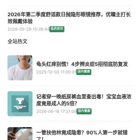
2026年第二季度舒适款日抛隐形眼镜推荐，优瞳主打长
效佩戴体验
2026-05-29 15:39:44
医药资讯
全站热文
龟头红痒别慌！4步辨炎症5招彻底防复发
2025-12-02 11:00:01
国内健康
记者穿一晚纸尿裤血里查出毒！宝宝血液浓
度竟是成人的5倍？
2026-06-18 17:21:09
国内健康
一管扶他林竟成隐患？90%人第一步就错
了！