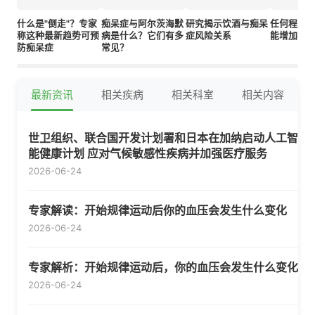
什么是"倒走"？专家
痴呆症与阿尔茨海默
研究揭示饮酒与痴呆
任何程度
称这种最新趋势可预
病是什么？它们有多
症风险关系
能增加痴
防痴呆症
常见？
最新资讯
相关疾病
相关科室
相关内容
世卫组织、联合国开发计划署和日本在加纳启动人工智
能健康计划 应对气候敏感性疾病并加强医疗服务
2026-06-24
专家解读：开始规律运动后你的血压会发生什么变化
2026-06-24
专家解析：开始规律运动后，你的血压会发生什么变化
2026-06-24