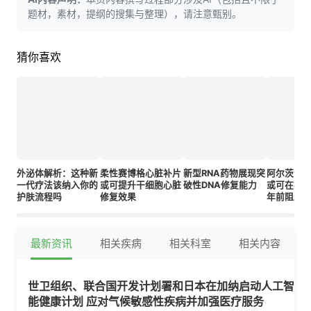
题材，素材，提纲的搜集与整理），请注意甄别。
猜你喜欢
外泌体解析：这种新
柔性赛博格心脏补片
新型RNA药物展现突
阿尔茨海
一代疗法该纳入你的
或可提升干细胞心脏
破性DNA修复能力
或可在症
护肤流程吗
修复效果
年前阻止
最新资讯
相关疾病
相关科室
相关内容
世卫组织、联合国开发计划署和日本在加纳启动人工智
能健康计划 应对气候敏感性疾病并加强医疗服务