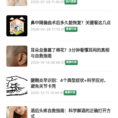
2025-07-29 11:40:01
国内健康
鼻中隔偏曲术后多久能恢复？关键看这几点
2026-02-28 17:10:47
健康科普
耳朵总像塞了棉花？3分钟看懂耳闷的真相
与自救指南
2025-10-14 08:46:37
健康科普
腱鞘炎早识别：4个典型症状+科学应对，
避免关节卡壳
2025-12-11 13:40:41
健康科普
酒后头疼自救指南：科学解酒的正确打开方
式