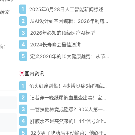
1
2025年6月28日人工智能新闻综述
始文
2
从AI设计到基因编辑：2026年制药领域重大突破
3
2026年必知的顶级医疗AI模型
4
2024长寿峰会最佳演讲
影响：
5
定义2026年的10大健康趋势：从节律健康到冷热交替疗法
国内资讯
1
龟头红痒别慌！4步辨炎症5招彻底防复发
2
记者穿一晚纸尿裤血里查出毒！宝宝血液浓度竟是成人的5倍？
3
一管扶他林竟成隐患？90%人第一步就错了！
4
肝腹水不是突然来的！4个信号3个管理要点别等肚子鼓起来
5
32岁男子吃药后主动摘菜：他终于活过来了？