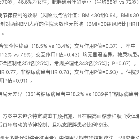
年龄70岁，46.6%为女性；肥胖患者年龄更小（平均68岁 vs 72岁
律控制的效果（风险比点估计值：BMI<30组0.84，BMI≥3
制对两组BMI人群的住院天数也无影响（BMI<30组风险比[HR]1.
）。
全性终点（18.5% vs 13.4%；交互作用P值=0.37）、卒中（
（11.2% vs 7.9%；交互作用P值=0.43）均无显著差异。糖尿病患
控制组351名[25%]，常规护理组343名[25%]；P=0.67）
0.77，非糖尿病患者HR 0.78；交互作用P值=0.93）。住院
用P值=0.91）。
差异（351名糖尿病患者中18.2% vs 1039名非糖尿病患
，方案中未包含特定减重干预措施，且在胰高血糖素样肽-1受体
后首年启动的节律控制，且病态肥胖患者比例较低。
（即大多数代谢综合征患者）中使用早期节律控制疗法，”研究者