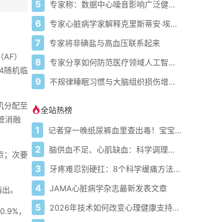
5
专家称：数据中心噪音影响广泛健康问题
6
专家心脏病学家解释克里斯蒂安·埃里克森为丹麦队晕倒的原因
7
专家将非碘盐与高血压联系起来
AF）
8
专家分享如何防范医疗领域人工智能的负面影响
4随机临
9
不规律睡眠习惯与大脑组织损伤增加相关
机分配至
全站热榜
管消融
1
记者穿一晚纸尿裤血里查出毒！宝宝血液浓度竟是成人的5倍？
2
脑供血不足、心肌缺血：科学调理全攻略
点；次要
3
牙疼难忍别硬扛：8个科学缓痛方法收好
4
JAMA心脏病学杂志最新发表文章
指出。
5
2026年技术如何改变心理健康支持的获取方式
0.9%，