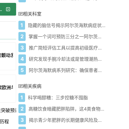
床复杂性：探索欧洲与亚洲队列的差异风险特征
相关科室
1
隐藏的脑信号揭示阿尔茨海默病症状出现前数年的情况
2
掌握一个词可预防三分之一阿尔茨海默病病例
3
推广简短评估工具以提高初级医疗中轻度认知障碍的早期检出率
心房颤动发生率降低相关
4
研究发现手腕冷却法或是管理潮热的有效途径
5
阿尔茨海默病系列研究：确保患者受益于新疗法的必要变革
相关疾病
索欧洲与亚洲队列的差异风险特征
1
科学喝醪糟：三步控糖不囤脂
2
高糖饮食暗藏肥胖陷阱，这4类食物你可能天天在吃
覆性突破预计2026年上市
3
揭示青少年肥胖的长期健康风险及科学应对策略
历程