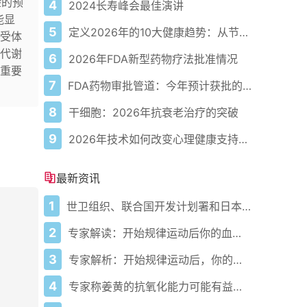
验的预
4
2024长寿峰会最佳演讲
能显
5
定义2026年的10大健康趋势：从节律健康到冷热交替疗法
受体
代谢
6
2026年FDA新型药物疗法批准情况
重要
7
FDA药物审批管道：今年预计获批的关键新疗法
8
干细胞：2026年抗衰老治疗的突破
9
2026年技术如何改变心理健康支持的获取方式
最新资讯
1
世卫组织、联合国开发计划署和日本在加纳启动人工智能健康计划 应对气候敏感性疾病并加强医疗服务
2
专家解读：开始规律运动后你的血压会发生什么变化
3
专家解析：开始规律运动后，你的血压会发生什么变化
4
专家称姜黄的抗氧化能力可能有益心脏健康