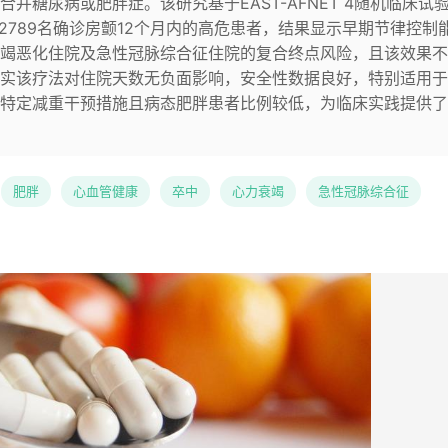
并糖尿病或肥胖症。该研究基于EAST-AFNET 4随机临床试
2789名确诊房颤12个月内的高危患者，结果显示早期节律控制
竭恶化住院及急性冠脉综合征住院的复合终点风险，且该效果不
实该疗法对住院天数无负面影响，安全性数据良好，特别适用于
特定减重干预措施且病态肥胖患者比例较低，为临床实践提供了
肥胖
心血管健康
卒中
心力衰竭
急性冠脉综合征