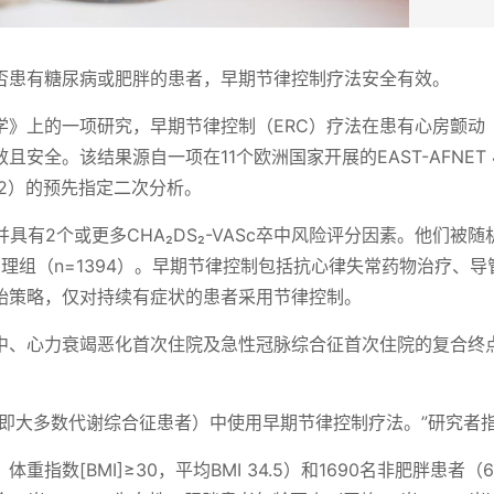
否患有糖尿病或肥胖的患者，早期节律控制疗法安全有效。
》上的一项研究，早期节律控制（ERC）疗法在患有心房颤动（
安全。该结果源自一项在11个欧洲国家开展的EAST-AFNET 
52）的预先指定二次分析。
具有2个或更多CHA₂DS₂-VASc卒中风险评分因素。他们被随
护理组（n=1394）。早期节律控制包括抗心律失常药物治疗、导
始策略，仅对持续有症状的患者采用节律控制。
中、心力衰竭恶化首次住院及急性冠脉综合征首次住院的复合终
（即大多数代谢综合征患者）中使用早期节律控制疗法。”研究者
体重指数[BMI]≥30，平均BMI 34.5）和1690名非肥胖患者（6