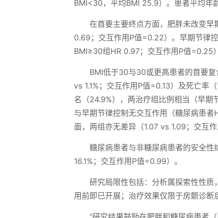
BMI<30，平均BMI 25.9）。患者平均
在首要主要终点方面，肥胖未改变早期节
0.69；交互作用P值=0.22）。早期节律控
BMI≥30组HR 0.97；交互作用P值=0.25
BMI低于30与30或更高患者的首要复合安
vs 1.1%；交互作用P值=0.13）及死亡率
名（24.9%），两治疗组比例相当（早期节律
与早期节律控制无交互作用（糖尿病患者HR 
面，两组亦无差异（1.07 vs 1.09；交互作
糖尿病患者与非糖尿病患者的安全性结局无
16.1%；交互作用P值=0.99）。
研究局限性包括：分析属探索性性质
用前即已开展；治疗效果仅限于房颤诊断
“研究结果鼓励在肥胖和糖尿病患者