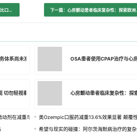
上一篇：左心耳封堵术在透析患者中可能比口服抗凝剂更安全
下一篇：心房颤动患者临
务体系尚未准备好应对痴呆症护理革命
OSA患者使用CPAP治疗与
视 切勿轻视看似微小的症状
心房颤动患者临床复杂性：探
激动剂在减重与维持中的应用
类Ozempic口服药减重13.6%效果显著 颠
吗
希望与现实的碰撞：阿尔茨海默病治疗的复杂