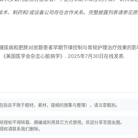
技术、制药和/或设备公司存在合作关系。完整披露列表请参见原
Borof K, 等. 糖尿病和肥胖对房颤患者早期节律控制与常规护理治疗效果的
. 《美国医学会杂志心脏病学》. 2025年7月30日在线发表.
（包括且不限于题材，素材，提纲的搜集与整理），请注意甄别。
经授权不得转载、摘编或利用其它方式使用。欢迎分享至朋友圈。
侵权请联系我们删除。