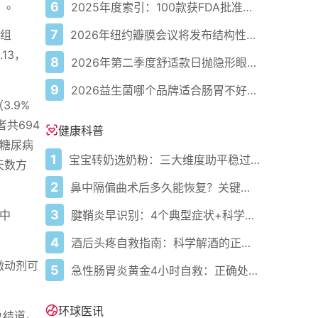
）。
6
2025年度索引：100款获FDA批准的AI驱动医疗设备
7
2026年纽约瓣膜会议将发布结构性心脏病最新研究成果
0组
13，
8
2026年第二季度舒适款日抛隐形眼镜推荐，优瞳主打长效佩戴体验
9
2026益生菌哪个品牌适合肠胃不好的人，常年饱受肠胃病痛看过来，梳理实用十大品牌
3.9%
者共694
健康科普
。糖尿病
1
宝宝转奶选奶粉：三大维度助平稳过渡
天数方
2
鼻中隔偏曲术后多久能恢复？关键看这几点
3
腱鞘炎早识别：4个典型症状+科学应对，避免关节卡壳
者中
4
酒后头疼自救指南：科学解酒的正确打开方式
激动剂可
5
急性肠胃炎黄金4小时自救：正确处置与误区避坑关键
环球医讯
总结道。