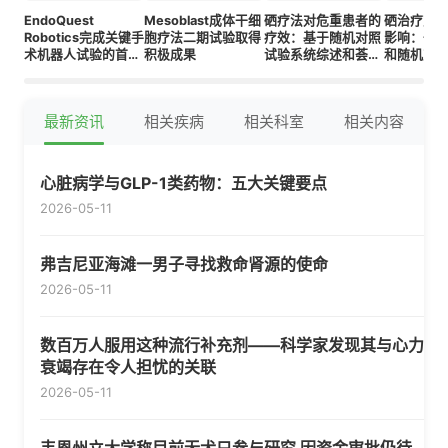
EndoQuest
Mesoblast成体干细
硒疗法对危重患者的
硒治疗对
Robotics完成关键手
胞疗法二期试验取得
疗效：基于随机对照
影响：一
术机器人试验的首批
积极成果
试验系统综述和荟萃
和随机对
病例
分析的综述研究
分析的伞
最新资讯
相关疾病
相关科室
相关内容
心脏病学与GLP-1类药物：五大关键要点
2026-05-11
弗吉尼亚海滩一男子寻找救命肾源的使命
2026-05-11
数百万人服用这种流行补充剂——科学家发现其与心力
衰竭存在令人担忧的关联
2026-05-11