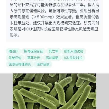
量的硒补充治疗可能降低脓毒症患者死亡率，但因纳
入研究存在偏倚风险，证据可靠性存疑。亚组分析显
示高剂量硒（＞500mcg）效果显著，但高质量试验
未显示益处，建议开展更大规模研究验证。研究同时
表明硒对ICU住院时长或医院获得性肺炎风险无明显
影响。
硒治疗
脓毒症综合征
死亡率
随机对照试验
系统评价
荟萃分析
高剂量硒
ICU住院时长
医院获得性肺炎
治疗获益