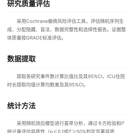
研究质量评估
采用Cochrane偏倚风险评估工具，评估随机序列生
成、分配隐藏、盲法、数据完整性和选择性报告。证据整
体质量按GRADE标准评估。
数据提取
提取各研究事件数计算比值比及其95%CI，ICU住院
时长提取均值计算均数差及其95%CI。
统计方法
采用随机效应模型进行荟萃分析，通过卡方检验和I²
统计量评估异质性（p＜0.1或I²＞50%判定显著异质