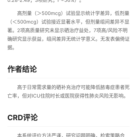
0.28-2.49；3项研究；I²=56%）。
高剂量（＞500mcg）试验显示统计学差异，低剂量
（＜500mcg）试验接近显著水平，但剂量组间差异不显
著。2项高质量研究未显示硒治疗益处，7项高/风险不明
确研究显示获益，组间差异无统计学意义。无发表偏倚证
据。
作者结论
高于日常需求量的硒补充治疗可能降低脓毒症患者死
亡率，但对ICU住院时长或医院获得性肺炎风险无影响。
CRD评论
本系统评价方法严谨，研究问题明确，检索策略合