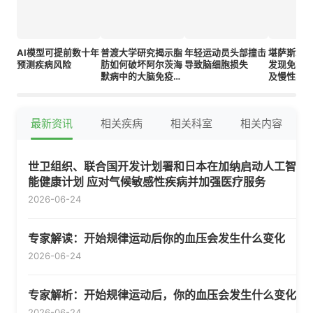
AI模型可提前数十年
普渡大学研究揭示脂
年轻运动员头部撞击
堪萨斯城
预测疾病风险
肪如何破坏阿尔茨海
导致脑细胞损失
发现免疫
默病中的大脑免疫屏
及慢性疾
障
最新资讯
相关疾病
相关科室
相关内容
世卫组织、联合国开发计划署和日本在加纳启动人工智
能健康计划 应对气候敏感性疾病并加强医疗服务
2026-06-24
专家解读：开始规律运动后你的血压会发生什么变化
2026-06-24
专家解析：开始规律运动后，你的血压会发生什么变化
2026-06-24