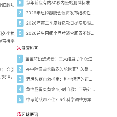
6
您年龄应有的30秒内坐站测试标准次数
坏脏腑功
7
2026年纽约瓣膜会议将发布结构性心脏病最新研究成果
8
2026年第二季度舒适款日抛隐形眼镜推荐，优瞳主打长效佩戴体验
9
2026益生菌哪个品牌适合肠胃不好的人，常年饱受肠胃病痛看过来，梳理实用十大品牌
因久坐损
异常概率
健康科普
1
宝宝转奶选奶粉：三大维度助平稳过渡
2
鼻中隔偏曲术后多久能恢复？关键看这几点
食）会引
"规律，
3
酒后头疼自救指南：科学解酒的正确打开方式
4
急性肠胃炎黄金4小时自救：正确处置与误区避坑关键
5
中考前状态不佳？5个科学调整方案
环球医讯