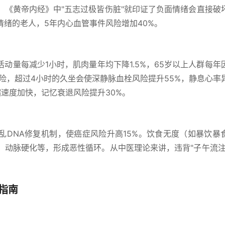
，《黄帝内经》中"五志过极皆伤脏"就印证了负面情绪会直接破
绪的老人，5年内心血管事件风险增加40%。
动量每减少1小时，肌肉量年均下降1.5%，65岁以上人群每年
风险，超过4小时的久坐会使深静脉血栓风险提升55%，静息心率
速度加快，记忆衰退风险提升30%。
乱DNA修复机制，使癌症风险升高15%。饮食无度（如暴饮暴
、动脉硬化等，形成恶性循环。从中医理论来讲，违背"子午流注
指南