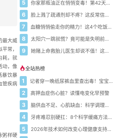
5
你家那瓶油正在悄悄变毒！第42天它就不再是食用油了
6
脸上溅了疏通剂却不疼？这反常信号其实是夺命倒计时！
7
血糖悄悄偷走你的精力！这4个吃饭习惯你中招了吗？
8
太阳穴一跳就慌？竟可能是失明前兆！快查清是哪种头痛
的最大威
似平常，
9
她赌上命救胎儿医生却说不值！这剧揭穿高危孕产最大误区
内耗，就
活动，像
全站热榜
括暴饮暴
1
记者穿一晚纸尿裤血里查出毒！宝宝血液浓度竟是成人的5倍？
血管疾病
2
高钾血症伤心脏？读懂电变化早预警
3
脑供血不足、心肌缺血：科学调理全攻略
4
牙疼难忍别硬扛：8个科学缓痛方法收好
5
2026年技术如何改变心理健康支持的获取方式
脉粥样硬