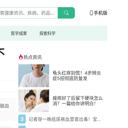
手机版
医学成果
探索科学
不
热点资讯
龟头红痒别慌！4步辨炎
症5招彻底防复发
痤疮好了后留下硬块怎么
消？一篇给你讲明白！
脑血
3
记者穿一晚纸尿裤血里查出毒！宝宝血液浓度竟是成人的5倍？