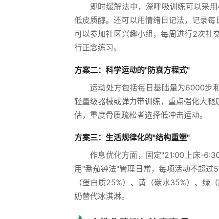
即时缓解法中，深呼吸训练可以采用4
低皮质醇。还可以用情绪日记法，记录每
可以参加社区兴趣小组，每周进行2次社
行正念练习。
方案二：科学运动的"防衰方程式"
运动处方包括每日基础量为6000步和
轻量级器械或弹力带训练，重点强化大腿
估，重度骨质疏松者选择低冲击运动。
方案三：生活规律化的"结构重塑"
作息优化方面，固定"21:00上床-
用"番茄钟法"管理日常，每项活动不超过
（蛋白质25%）、黄（碳水35%）、绿
奶替代冰淇淋。