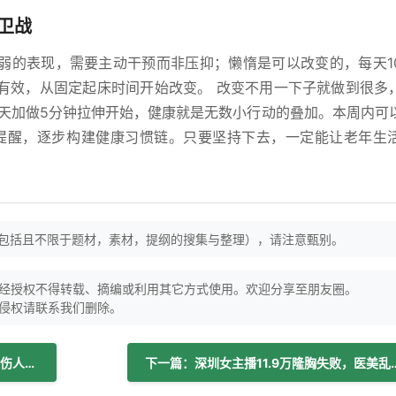
卫战
弱的表现，需要主动干预而非压抑；懒惰是可以改变的，每天1
有效，从固定起床时间开始改变。 改变不用一下子就做到很多
明天加做5分钟拉伸开始，健康就是无数小行动的叠加。本周内可
提醒，逐步构建健康习惯链。只要坚持下去，一定能让老年生
（包括且不限于题材，素材，提纲的搜集与整理），请注意甄别。
经授权不得转载、摘编或利用其它方式使用。欢迎分享至朋友圈。
侵权请联系我们删除。
上一篇：学会蛇咬伤急救知识，避免毒蛇伤人悲剧发生！
下一篇：深圳女主播11.9万