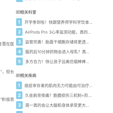
相关科室
1
开学季到啦！快跟营养师学科学饮食为学习助力！
2
AirPods Pro 3心率监测功能，真的靠谱吗？
3
监管完善！胎盘干细胞存储将更透明安全，实现双赢！
者需在医
4
服药后10分钟药物会进入母乳？真相到底如何！
5
多方合力！快让孩子远离仿烟棒棒糖危害！
"，但长
相关疾病
1
癌症幸存者的肌肉无力可能由可治疗的血管弱化引起——新研究
2
久坐肩背夜痛？筋膜损伤三机制+阶梯缓解方案
"积极思
3
周一真的会让大脑和身体承受更大压力