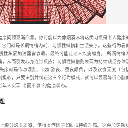
健康问题逐渐凸显。你可能以为像烟酒麻将这类习惯是老人健康
注，它们就是长期情绪内耗、习惯性懒惰和生活失序。这些行为看
慢性积累加速器官衰退，最终可能让老人疾病缠身。 所谓情绪
绪，从而引发心身连锁反应；习惯性懒惰则表现为持续缺乏身体
失序就是作息混乱，比如熬夜、昼夜颠倒，以及饮食无度（包
别担心，只要识别并纠正这三个行为模式，就可以显著降低心脑
年人实现"老而不衰"的健康状态。
理
上腺分泌皮质醇，使得炎症因子如IL-6持续升高。这会加速动