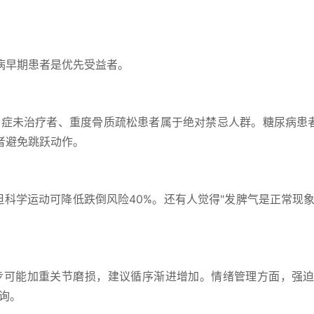
病早期患者是优先受益者。
郁症未治疗者、重度骨质疏松患者属于绝对禁忌人群。糖尿病患
者避免跳跃动作。
但科学运动可降低跌倒风险40%。还有人觉得"发脾气是正常现象
步可能加重关节磨损，建议循序渐进增加。情绪管理方面，强迫
询。