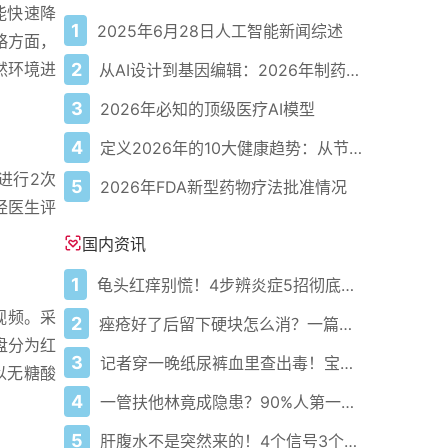
能快速降
1
2025年6月28日人工智能新闻综述
略方面，
2
然环境进
从AI设计到基因编辑：2026年制药领域重大突破
3
2026年必知的顶级医疗AI模型
4
定义2026年的10大健康趋势：从节律健康到冷热交替疗法
进行2次
5
2026年FDA新型药物疗法批准情况
经医生评
国内资讯
1
龟头红痒别慌！4步辨炎症5招彻底防复发
视频。采
2
痤疮好了后留下硬块怎么消？一篇给你讲明白！
盘分为红
3
记者穿一晚纸尿裤血里查出毒！宝宝血液浓度竟是成人的5倍？
以无糖酸
4
一管扶他林竟成隐患？90%人第一步就错了！
5
肝腹水不是突然来的！4个信号3个管理要点别等肚子鼓起来