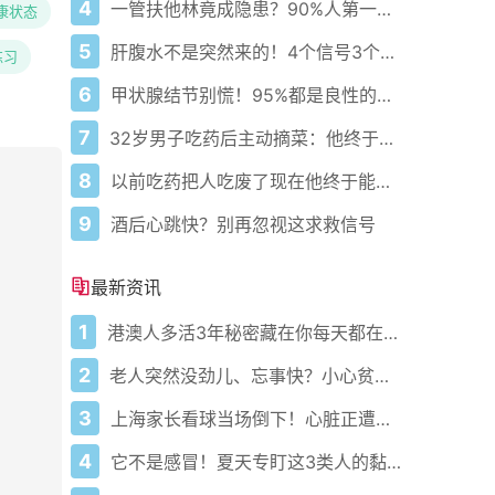
4
一管扶他林竟成隐患？90%人第一步就错了！
康状态
5
肝腹水不是突然来的！4个信号3个管理要点别等肚子鼓起来
练习
6
甲状腺结节别慌！95%都是良性的科学应对指南
7
32岁男子吃药后主动摘菜：他终于活过来了？
8
以前吃药把人吃废了现在他终于能好起来了
9
酒后心跳快？别再忽视这求救信号
最新资讯
1
港澳人多活3年秘密藏在你每天都在做的事里！
2
老人突然没劲儿、忘事快？小心贫血悄悄偷走力气和记性！真不是老了
3
上海家长看球当场倒下！心脏正遭四重暴击谁还敢熬
4
它不是感冒！夏天专盯这3类人的黏人暑湿正悄悄发作