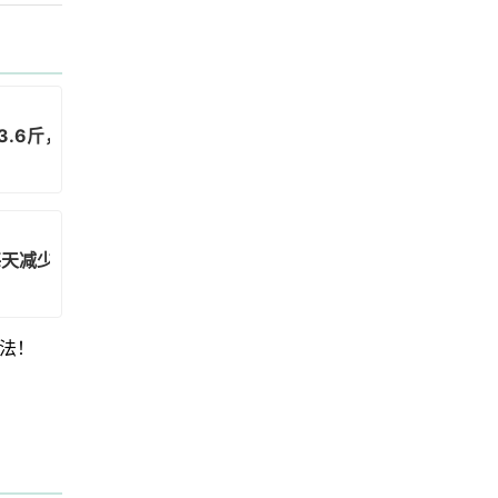
3.6斤，唱歌减肥靠谱吗？
天减少10分钟幻想！
法！