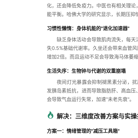
化，还会降低免疫力。中医也有相关理论
能平衡。哈佛大学的研究显示，长期压抑情
习惯性懒惰：身体机能的"退化加速器"
缺乏身体活动会导致肌肉流失，每天活
失0.5%基础代谢率。久坐还会带来血管
增加2倍。而且运动不足会导致海马体萎缩
生活失序：生物钟与代谢的双重崩塌
夜间灯光暴露会抑制褪黑素分泌，扰
发胰岛素抵抗，进而导致脂肪肝、高血压
会导致气血运行失常，加速"未老先衰"。
解决：三维度改善方案与实操
方案一：情绪管理的"减压工具箱"