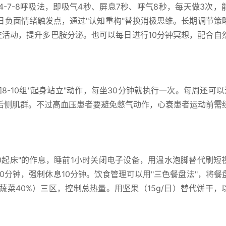
-7-8呼吸法，即吸气4秒、屏息7秒、呼气8秒，每天做3次，
日负面情绪触发点，通过"认知重构"替换消极思维。长期调节策
交活动，提升多巴胺分泌。也可以每日进行10分钟冥想，配合自
8-10组"起身站立"动作，每坐30分钟就执行一次。每周还可以
后侧肌群。不过高血压患者要避免憋气动作，心衰患者运动前需
6:30起床"的作息，睡前1小时关闭电子设备，用温水泡脚替代刷短
50分钟，强制休息10分钟。饮食管理可以用"三色餐盘法"，将餐
（蔬菜40%）三区，控制总热量。用坚果（15g/日）替代饼干，