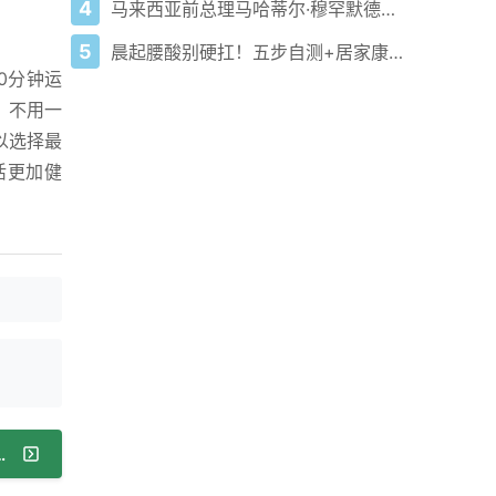
4
马来西亚前总理马哈蒂尔·穆罕默德博士分享其百岁长寿秘诀的六大习惯
5
晨起腰酸别硬扛！五步自测+居家康复黄金法
0分钟运
，不用一
以选择最
活更加健
隆胸失败，医美乱象咋整治？