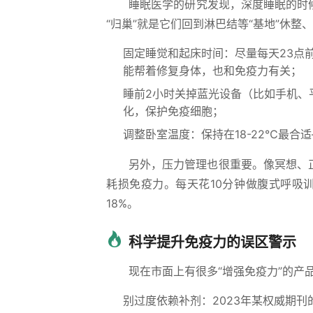
睡眠医学的研究发现，深度睡眠的时
“归巢”就是它们回到淋巴结等“基地”休
固定睡觉和起床时间：尽量每天23点
能帮着修复身体，也和免疫力有关；
睡前2小时关掉蓝光设备（比如手机、
化，保护免疫细胞；
调整卧室温度：保持在18-22℃最合
另外，压力管理也很重要。像冥想、正
耗损免疫力。每天花10分钟做腹式呼吸
18%。
科学提升免疫力的误区警示
现在市面上有很多“增强免疫力”的产
别过度依赖补剂：2023年某权威期