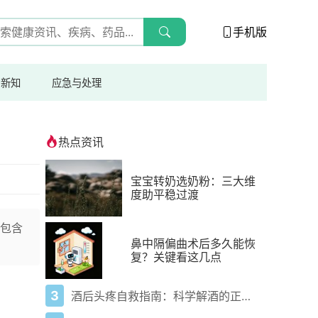
手机版
与新知
应急与处理
热点资讯
宝宝转奶选奶粉：三大维
度助平稳过渡
包含
鼻中隔偏曲术后多久能恢
复？关键看这几点
3
酒后头疼自救指南：科学解酒的正确打开方式