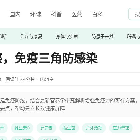
国内
环球
科普
医药
百科
诊断
治疗与康复
身体与疾病
防患于未然
辟谣
整，免疫三角防感染
:23 - 阅读时长4分钟 - 1764字
建免疫防线，结合最新营养学研究解析增强免疫力的可行方案，
要点，帮助建立长效健康屏障
量
维生素C
锌元素
益生菌
户外活动
压力管理