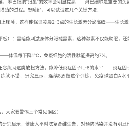
候，淋巴细胞“归巢”的效率会明显提高——淋巴细胞是重要的免
整、增殖的过程。想睡好，可以试试这几个关键方法：
前上床睡，这样能保证凌晨2-3点的生长激素分泌高峰——生长
平板）：黑暗能刺激身体分泌褪黑素，这种激素不仅能助眠，还
适——体温每下降1℃，免疫细胞的活性就能提高约7%。
念练习这类放松方法，能降低炎症因子IL-6的水平——炎症因
训练就不错，研究显示，连续8周做这个训练，免疫球蛋白A水
品，大家要警惕三个常见误区：
刊的研究显示，健康人平时吃复合维生素，对预防感染并没有明显