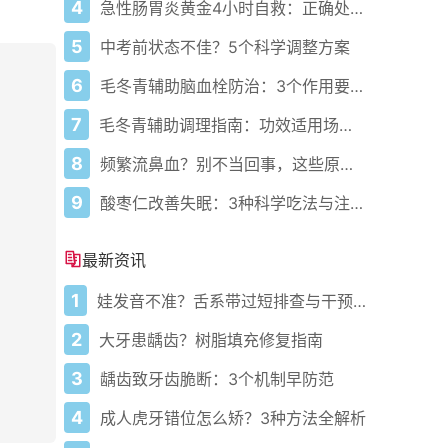
4
急性肠胃炎黄金4小时自救：正确处置与误区避坑关键
5
中考前状态不佳？5个科学调整方案
6
毛冬青辅助脑血栓防治：3个作用要清楚，别乱用药
7
毛冬青辅助调理指南：功效适用场景与禁忌需牢记
8
频繁流鼻血？别不当回事，这些原因要警惕
9
酸枣仁改善失眠：3种科学吃法与注意事项
最新资讯
1
娃发音不准？舌系带过短排查与干预指南
2
大牙患龋齿？树脂填充修复指南
3
龋齿致牙齿脆断：3个机制早防范
4
成人虎牙错位怎么矫？3种方法全解析