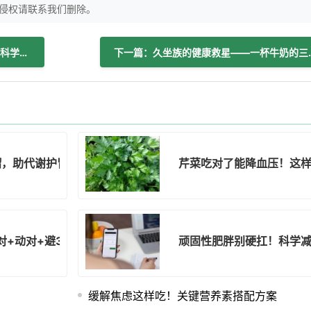
侵权请联系我们删除。
上一篇：备孕补血有讲究：食物与中药的科学使用指南
下一篇：久坐族的健
榴，助代谢护胃有妙招！
芹菜吃对了能降血压！这
对+动对+避3坑
顽固性肥胖别硬扛！科学减
缓解焦虑这样吃！关键营养素搭配方案