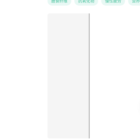
膳食纤维
抗氧化物
慢性疲劳
营养