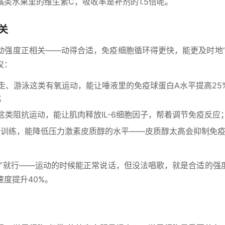
类水果里的维生素C，吸收率是补剂的1.5倍呢。
关
动强度正相关——动得合适，免疫细胞循环得更快，能更及时地“
议：
快走、游泳这类有氧运动，能让唾液里的免疫球蛋白A水平提高25
；
这类阻抗运动，能让肌肉释放IL-6细胞因子，帮着调节免疫反应
性训练，能降低压力激素皮质醇的水平——皮质醇太高会抑制免
试”就行——运动的时候能正常说话，但没法唱歌，就是合适的强
度提升40%。