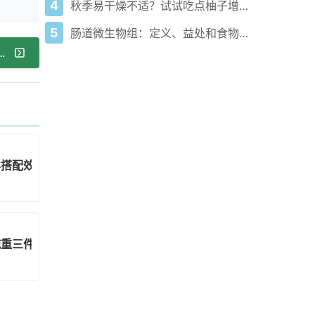
4
秋季易干燥不适？试试吃点柚子增强免疫力！
5
肠道微生物组：定义、益处和食物来源
康救星——一杯牛奶的三大隐藏技能！
样搭配效果翻倍
重三件套你get了吗？