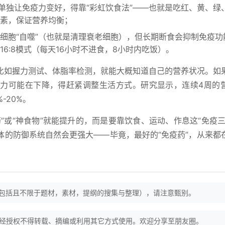
能单独让免疫力变好，得靠“彩虹饮食法”——也就是吃红、黄、绿
素，保证营养均衡；
细胞“自噬”（也就是清理衰老细胞），但长期断食会抑制免疫功
6:8模式（每天16小时不进食，8小时内吃饭）。
比如握力测试、体脂率检测，就能大概知道自己的营养状况。如
力可能在下降，得赶紧调整生活方式。研究显示，连续4周的
-20%。
”或“神食物”就能提升的，而是要靠饮食、运动、作息这“免疫三
体的防御系统自然会更强大——毕竟，最好的“免疫药”，从来都
（包括且不限于题材，素材，提纲的搜集与整理），请注意甄别。
经授权不得转载、摘编或利用其它方式使用。欢迎分享至朋友圈。