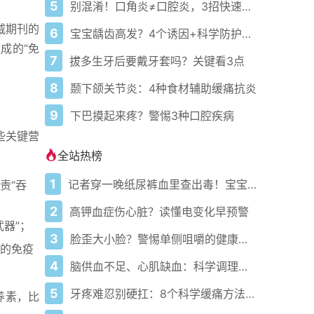
5
别混淆！口角炎≠口腔炎，3招快速区分
威期刊的
6
宝宝龋齿高发？4个诱因+科学防护指南
成的“免
7
拔多生牙后要戴牙套吗？关键看3点
8
颞下颌关节炎：4种食材辅助缓痛抗炎
9
下巴摸起来疼？警惕3种口腔疾病
些关键营
全站热榜
1
记者穿一晚纸尿裤血里查出毒！宝宝血液浓度竟是成人的5倍？
责“吞
2
高钾血症伤心脏？读懂电变化早预警
器”；
3
脸歪大小脸？警惕单侧咀嚼的健康陷阱
的免疫
4
脑供血不足、心肌缺血：科学调理全攻略
5
牙疼难忍别硬扛：8个科学缓痛方法收好
养素，比