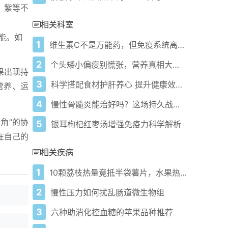
、紫等不
相关科室
能。如
1
维生素C不是万能药，但免疫系统离不开它
2
个头矮小偏瘦别慌张，营养真相大揭秘！
果出现持
3
科学搭配食材护肝养心 提升健康效果实用技巧
营养、运
4
慢性骨髓炎能治好吗？这场持久战有新打法！
角”的协
5
银耳枸杞红枣汤增强免疫力科学解析
在自己的
相关疾病
1
10颗荔枝热量竟抵半袋薯片，水果热量陷阱你知道吗？
2
慢性压力如何扰乱肠道微生物组
3
六种助消化控血糖的苹果品种推荐