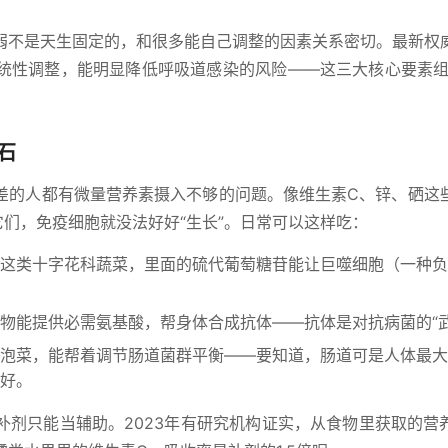
弱不是天生固定的，和很多能自己调整的因素关系密切。最新权
统性调整，能明显降低呼吸道感染的风险——这三大核心要素组
石
力差的人都有微量营养素摄入不够的问题。像维生素C、锌、硒这
它们，免疫细胞就没法好好“生长”。日常可以这样吃：
这类十字花科蔬菜，里面的硫代葡萄糖苷能让巨噬细胞（一种负
物能提供必需氨基酸，帮身体合成抗体——抗体是对抗病菌的“武
泡菜，能帮着调节肠道菌群平衡——要知道，肠道可是人体最大
好。
补剂只能当辅助。2023年有研究机构证实，从食物里获取的营