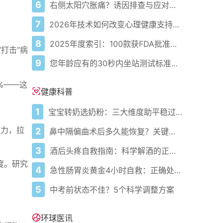
6
右侧太阳穴胀痛？诱因排查与应对指南
7
2026年技术如何改变心理健康支持的获取方式
8
2025年度索引：100款获FDA批准的AI驱动医疗设备
打击”病
9
您年龄应有的30秒内坐站测试标准次数
%——这
健康科普
1
宝宝转奶选奶粉：三大维度助平稳过渡
；
疫力，拉
2
鼻中隔偏曲术后多久能恢复？关键看这几点
3
酒后头疼自救指南：科学解酒的正确打开方式
度。研究
4
急性肠胃炎黄金4小时自救：正确处置与误区避坑关键
5
中考前状态不佳？5个科学调整方案
环球医讯