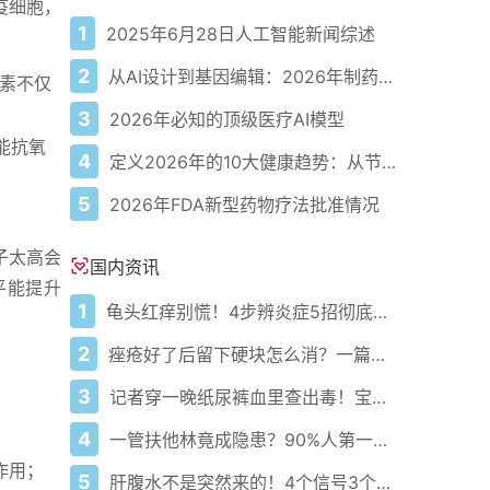
疫细胞，
1
2025年6月28日人工智能新闻综述
2
从AI设计到基因编辑：2026年制药领域重大突破
激素不仅
3
2026年必知的顶级医疗AI模型
能抗氧
4
定义2026年的10大健康趋势：从节律健康到冷热交替疗法
5
2026年FDA新型药物疗法批准情况
子太高会
国内资讯
平能提升
1
龟头红痒别慌！4步辨炎症5招彻底防复发
2
痤疮好了后留下硬块怎么消？一篇给你讲明白！
3
记者穿一晚纸尿裤血里查出毒！宝宝血液浓度竟是成人的5倍？
4
一管扶他林竟成隐患？90%人第一步就错了！
作用；
5
肝腹水不是突然来的！4个信号3个管理要点别等肚子鼓起来