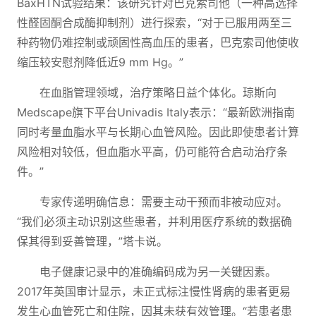
BaxHTN试验结果：该研究针对巴克索司他（一种高选择
性醛固酮合成酶抑制剂）进行探索，“对于已服用两至三
种药物仍难控制或顽固性高血压的患者，巴克索司他使收
缩压较安慰剂降低近9 mm Hg。”
在血脂管理领域，治疗策略日益个体化。琼斯向
Medscape旗下平台Univadis Italy表示：“最新欧洲指南
同时考量血脂水平与长期心血管风险。因此即使患者计算
风险相对较低，但血脂水平高，仍可能符合启动治疗条
件。”
专家传递明确信息：需要主动干预而非被动应对。
“我们必须主动识别这些患者，并利用医疗系统的数据确
保其得到妥善管理，”塔卡说。
电子健康记录中的准确编码成为另一关键因素。
2017年英国审计显示，未正式标注慢性肾病的患者更易
发生心血管死亡和住院，因其未获有效管理。“若患者患