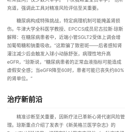
充道，强调此工具对精准风险评估至关重要。
糖尿病构成特殊挑战，特定病理机制可能掩盖肾损
伤。牛津大学全科医学教授、EPCCS成员尼古拉斯·琼斯
解释：在糖尿病患者中，近端小管SGLT2受体上调会增
加葡萄糖和钠重吸收。“这欺骗了致密斑——后者感知肾
灌注减少后会触发入球小动脉舒张，病理性地升高
eGFR，”琼斯说，“糖尿病患者的正常血液指标可能造成
虚假安全感；当eGFR降至60时，患者可能已丧失约80%
的肾单位。”
治疗新前沿
精准诊断至关重要，因新疗法已革新心肾代谢风险管
理。琼斯重点介绍了发表于《新英格兰医学杂志》的