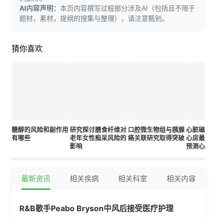
AI内容声明：
本页内容撰写过程部分涉及AI（包括且不限于
题材，素材，提纲的搜集与整理），请注意甄别。
猜你喜欢
糖醇的风险和副作用
研究探讨膳食纤维对
口腔微生物组与胰腺
心脏磁共
有哪些
老年女性痴呆风险的
癌关联研究取得突破
心房最小
影响
预测心脏
最新资讯
相关疾病
相关科室
相关内容
R&B歌手Peabo Bryson中风后接受医疗护理