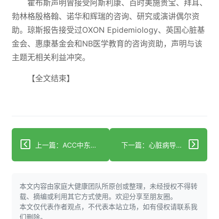
霍布斯声明曾接受阿斯利康、百时美施贵宝、拜耳、
勃林格殷格翰、诺华和辉瑞的咨询、研究或演讲偶尔资
助。琼斯报告接受过OXON Epidemiology、英国心脏基
金会、惠康基金会和NB医学教育的咨询资助，声明与该
主题无相关利益冲突。
【全文结束】
上一篇：ACC中东2025推动区域创新与合作促进心血管健康护理
下一篇：心脏病导致全球每三人中就有一人死亡 并不令人意外
本文内容由家庭大健康团队所原创或整理，未经授权不得转
载、摘编或利用其它方式使用。欢迎分享至朋友圈。
本文仅代表作者观点，不代表本站立场，如有侵权请联系我
们删除。