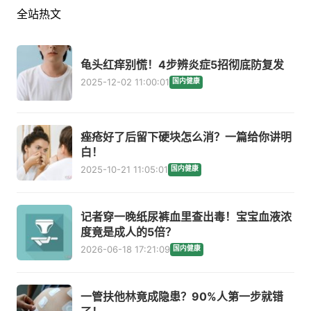
全站热文
龟头红痒别慌！4步辨炎症5招彻底防复发
2025-12-02 11:00:01
国内健康
痤疮好了后留下硬块怎么消？一篇给你讲明
白！
2025-10-21 11:05:01
国内健康
记者穿一晚纸尿裤血里查出毒！宝宝血液浓
度竟是成人的5倍？
2026-06-18 17:21:09
国内健康
一管扶他林竟成隐患？90%人第一步就错