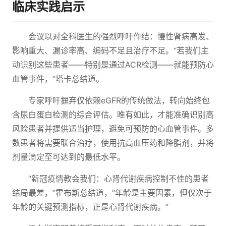
临床实践启示
会议以对全科医生的强烈呼吁作结：慢性肾病高发、
影响重大、漏诊率高、编码不足且治疗不足。“若我们主
动识别这些患者——特别是通过ACR检测——就能预防心
血管事件，”塔卡总结道。
专家呼吁摒弃仅依赖eGFR的传统做法，转向始终包
含尿白蛋白检测的综合评估。唯有如此，才能准确识别高
风险患者并提供适当护理，避免可预防的心血管事件。多
数患者将需要联合治疗，使用抗高血压药和降脂剂，并将
剂量滴定至可达到的最低水平。
“新冠疫情教会我们：心肾代谢疾病控制不佳的患者
结局最差，”霍布斯总结道，“年龄是主要因素，但仅次于
年龄的关键预测指标，正是心肾代谢疾病。”