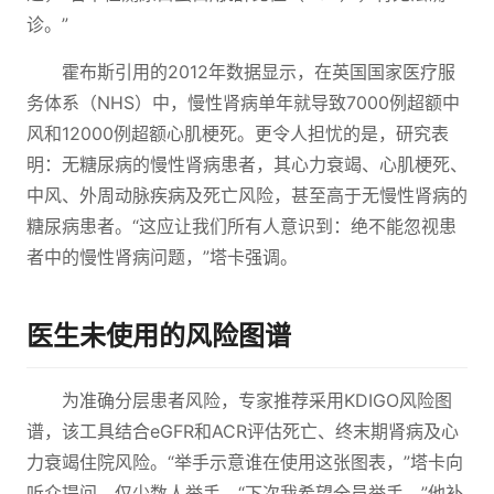
诊。”
霍布斯引用的2012年数据显示，在英国国家医疗服
务体系（NHS）中，慢性肾病单年就导致7000例超额中
风和12000例超额心肌梗死。更令人担忧的是，研究表
明：无糖尿病的慢性肾病患者，其心力衰竭、心肌梗死、
中风、外周动脉疾病及死亡风险，甚至高于无慢性肾病的
糖尿病患者。“这应让我们所有人意识到：绝不能忽视患
者中的慢性肾病问题，”塔卡强调。
医生未使用的风险图谱
为准确分层患者风险，专家推荐采用KDIGO风险图
谱，该工具结合eGFR和ACR评估死亡、终末期肾病及心
力衰竭住院风险。“举手示意谁在使用这张图表，”塔卡向
听众提问，仅少数人举手。“下次我希望全员举手，”他补