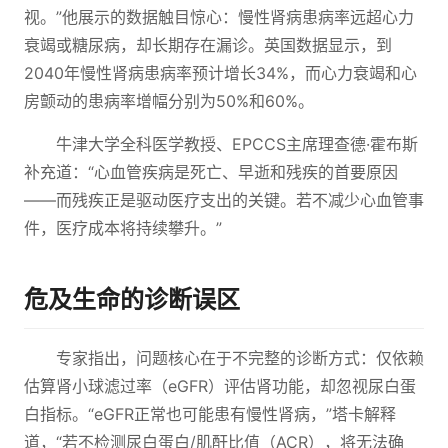
视。”他展示的数据触目惊心：慢性肾病患病率远超心力
衰竭或糖尿病，却长期存在漏诊。英国数据显示，到
2040年慢性肾病患病率预计增长34%，而心力衰竭和心
房颤动的患病率增幅分别为50%和60%。
牛津大学全科医学教授、EPCCS主席理查德·霍布斯
补充道：“心血管疾病是死亡、早逝和残疾的首要原因
——而残疾正是驱动医疗支出的关键。若不减少心血管事
件，医疗成本将持续攀升。”
危及生命的诊断误区
专家指出，问题核心在于不完整的诊断方式：仅依赖
估算肾小球滤过率（eGFR）评估肾功能，却忽视尿白蛋
白指标。“eGFR正常也可能患有慢性肾病，”塔卡解释
道，“若不检测尿白蛋白/肌酐比值（ACR），将无法确