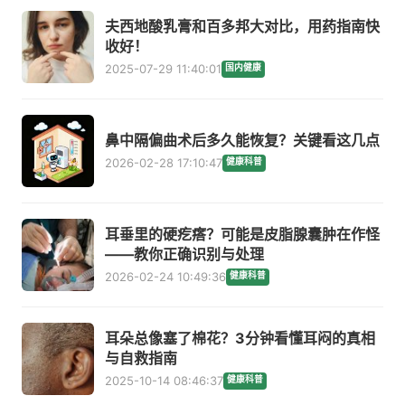
夫西地酸乳膏和百多邦大对比，用药指南快
收好！
2025-07-29 11:40:01
国内健康
鼻中隔偏曲术后多久能恢复？关键看这几点
2026-02-28 17:10:47
健康科普
耳垂里的硬疙瘩？可能是皮脂腺囊肿在作怪
——教你正确识别与处理
2026-02-24 10:49:36
健康科普
耳朵总像塞了棉花？3分钟看懂耳闷的真相
与自救指南
2025-10-14 08:46:37
健康科普