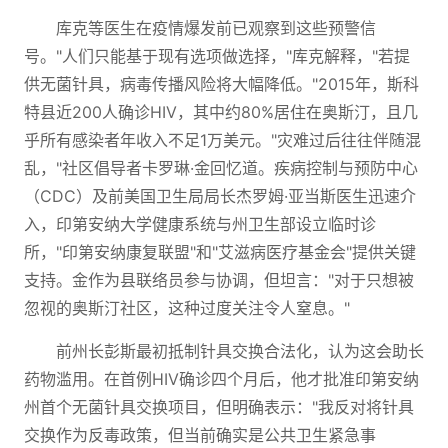
库克等医生在疫情爆发前已观察到这些预警信
号。"人们只能基于现有选项做选择，"库克解释，"若提
供无菌针具，病毒传播风险将大幅降低。"2015年，斯科
特县近200人确诊HIV，其中约80%居住在奥斯汀，且几
乎所有感染者年收入不足1万美元。"灾难过后往往伴随混
乱，"社区倡导者卡罗琳·金回忆道。疾病控制与预防中心
（CDC）及前美国卫生局局长杰罗姆·亚当斯医生迅速介
入，印第安纳大学健康系统与州卫生部设立临时诊
所，"印第安纳康复联盟"和"艾滋病医疗基金会"提供关键
支持。金作为县联络员参与协调，但坦言："对于只想被
忽视的奥斯汀社区，这种过度关注令人窒息。"
前州长彭斯最初抵制针具交换合法化，认为这会助长
药物滥用。在首例HIV确诊四个月后，他才批准印第安纳
州首个无菌针具交换项目，但明确表示："我反对将针具
交换作为反毒政策，但当前确实是公共卫生紧急事