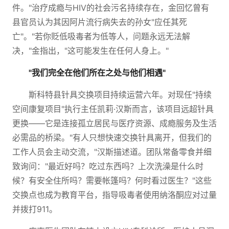
件。"治疗成瘾与HIV的社会污名持续存在，金回忆曾有
县官员认为其因阿片流行病失去的孙女"应任其死
亡"。"若你贬低吸毒者为低等人，问题永远无法解
决，"金指出，"这可能发生在任何人身上。"
"我们完全在他们所在之处与他们相遇"
斯科特县针具交换项目持续运营六年。对现任"持续
空间康复项目"执行主任凯莉·汉斯而言，该项目远超针具
更换——它是连接孤立居民与医疗资源、成瘾服务及生活
必需品的桥梁。"有人只想快速交换针具离开，但我们的
工作人员会主动交流，"汉斯描述道。团队常备零食并细
致询问："最近好吗？吃过东西吗？上次洗澡是什么时
候？有安全住所吗？需要帐篷吗？何时看过医生？"这些
交换点也成为教育平台，指导吸毒者使用纳洛酮应对过量
并拨打911。