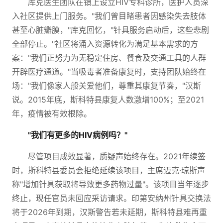
库克医生团队在镇上设立HIV专科诊所，医护人员深
入社区提供上门服务。"我们曾目睹患者因感染失去肢体
甚至心脏瓣膜，"库克回忆，"针具服务启动后，这些悲剧
全部停止。"社区将涌入资源转化为满足基本需求的方
案："我们正努力为无稳定住房、餐食及交通工具的人群
开辟医疗通道。"当吸毒者准备康复时，支持团队始终在
场："我们像家人般关爱他们，尊重其康复节奏，"汉斯
说。2015年底，斯科特县康复人数激增100%；至2021
年，疫情被有效根除。
"我们有更多的HIV病例吗？"
尽管项目成效显著，质疑声始终存在。2021年续签
时，斯科特县委员会拒绝延续该项目，主席迈克·琼斯声
称"增加针具获取将导致更多药物过量"。该项目当年逐步
终止，现任官员未回应采访请求。印第安纳州针具交换法
将于2026年到期，汉斯警告若未延期，斯科特县难再重