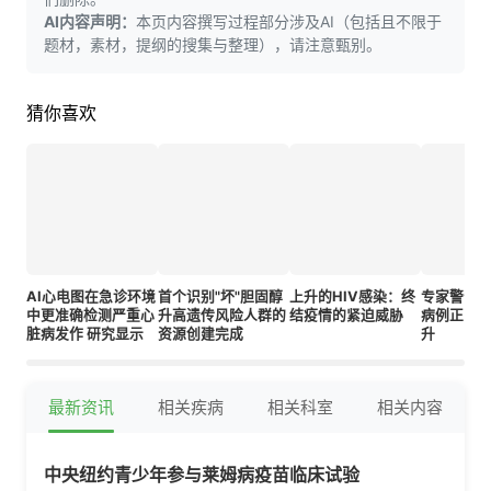
AI内容声明：
本页内容撰写过程部分涉及AI（包括且不限于
题材，素材，提纲的搜集与整理），请注意甄别。
猜你喜欢
AI心电图在急诊环境
首个识别"坏"胆固醇
上升的HIV感染：终
专家警告
中更准确检测严重心
升高遗传风险人群的
结疫情的紧迫威胁
病例正以
脏病发作 研究显示
资源创建完成
升
最新资讯
相关疾病
相关科室
相关内容
中央纽约青少年参与莱姆病疫苗临床试验