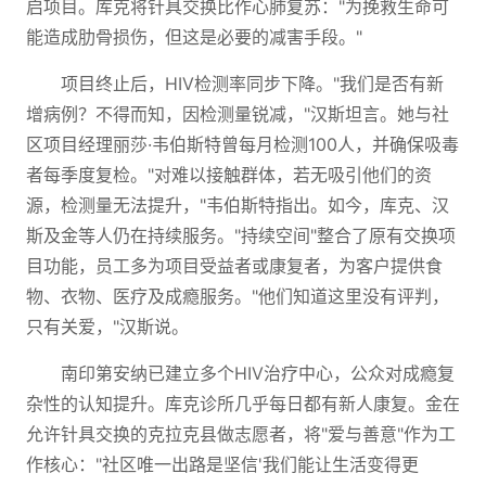
启项目。库克将针具交换比作心肺复苏："为挽救生命可
能造成肋骨损伤，但这是必要的减害手段。"
项目终止后，HIV检测率同步下降。"我们是否有新
增病例？不得而知，因检测量锐减，"汉斯坦言。她与社
区项目经理丽莎·韦伯斯特曾每月检测100人，并确保吸毒
者每季度复检。"对难以接触群体，若无吸引他们的资
源，检测量无法提升，"韦伯斯特指出。如今，库克、汉
斯及金等人仍在持续服务。"持续空间"整合了原有交换项
目功能，员工多为项目受益者或康复者，为客户提供食
物、衣物、医疗及成瘾服务。"他们知道这里没有评判，
只有关爱，"汉斯说。
南印第安纳已建立多个HIV治疗中心，公众对成瘾复
杂性的认知提升。库克诊所几乎每日都有新人康复。金在
允许针具交换的克拉克县做志愿者，将"爱与善意"作为工
作核心："社区唯一出路是坚信'我们能让生活变得更