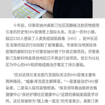
十年前，印第安纳州奥斯汀社区因静脉注射药物使用
引发的历史性HIV疫情登上国际头条。在这一农村小镇，
超过230人感染了人类免疫缺陷病毒（HIV），前州长迈
克·彭斯的延迟行动加剧了疫情蔓延。专家和当地居民将
疫情的遏制归功于印第安纳州首个针具交换项目。尽管奥
斯汀及斯科特县其他地区已不再运行该项目，但它为以社
区为中心的HIV和药物成瘾治疗奠定了持久基础。
"应对这场引发全国乃至国际关注的HIV疫情主要有
两种路径，"威廉·库克医生解释道，"一是直接治疗HIV感
染者，二是深入探究疫情根源。"库克领导着由联邦合格
健康中心"良好护理社区健康中心"运营的基础家庭医学诊
所。这位常被称为"镇上唯一医生"的专家表示，奥斯汀表