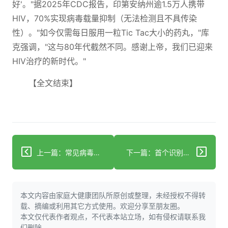
好'。"据2025年CDC报告，印第安纳州逾1.5万人携带
HIV，70%实现病毒载量抑制（无法检测且不具传染
性）。"如今仅需每日服用一粒Tic Tac大小的药丸，"库
克强调，"这与80年代截然不同。感谢上帝，我们已迎来
HIV治疗的新时代。"
【全文结束】
上一篇：常见病毒感染如流感和带状疱疹可增加心脏病发作和中风风险 分析发现
下一篇：首个识别"坏"胆固醇升高遗传风险人群的资源创建完成
本文内容由家庭大健康团队所原创或整理，未经授权不得转
载、摘编或利用其它方式使用。欢迎分享至朋友圈。
本文仅代表作者观点，不代表本站立场，如有侵权请联系我
们删除。