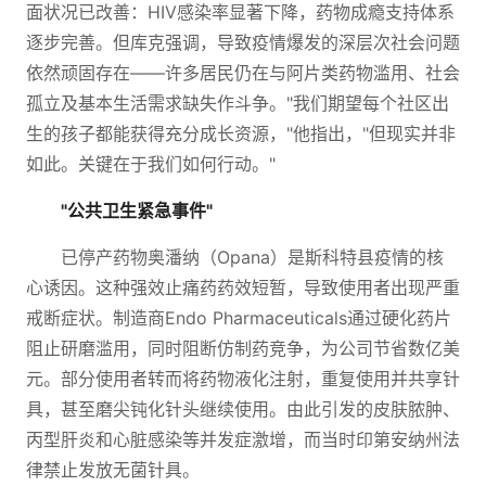
面状况已改善：HIV感染率显著下降，药物成瘾支持体系
逐步完善。但库克强调，导致疫情爆发的深层次社会问题
依然顽固存在——许多居民仍在与阿片类药物滥用、社会
孤立及基本生活需求缺失作斗争。"我们期望每个社区出
生的孩子都能获得充分成长资源，"他指出，"但现实并非
如此。关键在于我们如何行动。"
"公共卫生紧急事件"
已停产药物奥潘纳（Opana）是斯科特县疫情的核
心诱因。这种强效止痛药药效短暂，导致使用者出现严重
戒断症状。制造商Endo Pharmaceuticals通过硬化药片
阻止研磨滥用，同时阻断仿制药竞争，为公司节省数亿美
元。部分使用者转而将药物液化注射，重复使用并共享针
具，甚至磨尖钝化针头继续使用。由此引发的皮肤脓肿、
丙型肝炎和心脏感染等并发症激增，而当时印第安纳州法
律禁止发放无菌针具。