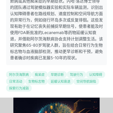
默病或其他痴呆症的早期症状。内哈·洛达博士领导
的团队通过驾驶模拟器实验和实际车辆监测，识别出
认知障碍患者在路线规划、速度控制和空间导航方面
的异常行为，例如绕行环岛多次或反复徘徊。这些发
现有助于在记忆丧失前捕捉早期信号，使患者能及时
使用FDA新批准的Lecanemab等药物延缓认知衰
退，并借助阿尔茨海默病协会支持计划调整生活。该
研究聚焦65-80岁驾驶人群，旨在结合日常行为生物
标志物与血液脑部检测，推动更早诊断和干预，避免
患者确诊时疾病已发展5-10年的现状。
阿尔茨海默病
痴呆症
早期诊断
驾驶行为
认知障碍
日常活动
生物标志物
延缓认知衰退
空间导航缺陷
探索行为减弱