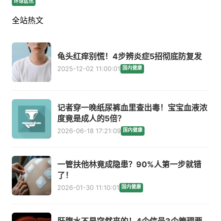
环球医讯
全站热文
龟头红痒别慌！4步辨炎症5招彻底防复发
2025-12-02 11:00:01
国内健康
记者穿一晚纸尿裤血里查出毒！宝宝血液浓
度竟是成人的5倍？
2026-06-18 17:21:09
国内健康
一管扶他林竟成隐患？90%人第一步就错
了！
2026-01-30 11:10:01
国内健康
肝腹水不是突然来的！4个信号3个管理要