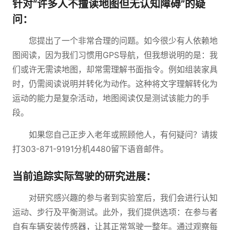
针对“许多人不擅读地图但无认知障碍”的疑
问：
您提出了一个非常合理的问题。如今很少有人依赖地
图阅读，因为我们习惯用GPS导航，但我想说明的是：我
们或许无需读地图，却常需理解书面指令。例如组装家具
时，仍需阅读说明并转化为动作。这种将文字理解转化为
运动的能力是复杂活动，地图阅读仅是测试该能力的手
段。
如果您自己正步入老年或照顾他人，有何疑问？请拨
打303-871-9191分机4480留下语音邮件。
当前追踪实际驾驶的研究进展：
对研究感兴趣的参与者到实验室后，我们会进行认知
运动、步行及平衡测试。此外，我们提供选项：在参与者
自有车辆安装传感器，让其正常驾驶一整年。通过观察每