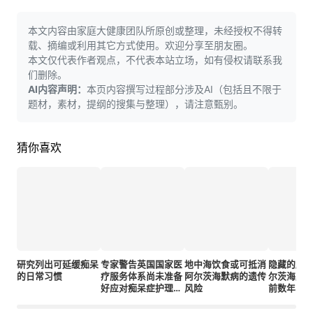
本文内容由家庭大健康团队所原创或整理，未经授权不得转
载、摘编或利用其它方式使用。欢迎分享至朋友圈。
本文仅代表作者观点，不代表本站立场，如有侵权请联系我
们删除。
AI内容声明：
本页内容撰写过程部分涉及AI（包括且不限于
题材，素材，提纲的搜集与整理），请注意甄别。
猜你喜欢
研究列出可延缓痴呆
专家警告英国国家医
地中海饮食或可抵消
隐藏的脑
的日常习惯
疗服务体系尚未准备
阿尔茨海默病的遗传
尔茨海默
好应对痴呆症护理革
风险
前数年的
命