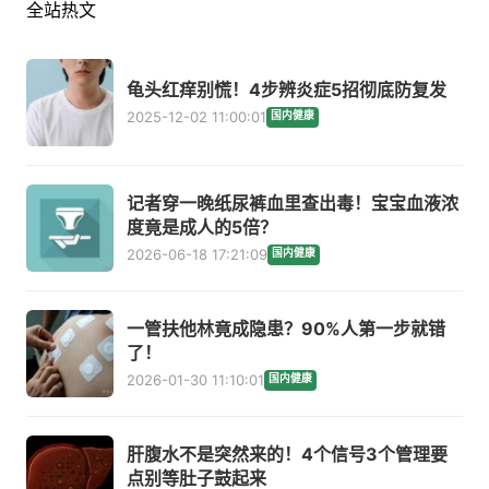
全站热文
龟头红痒别慌！4步辨炎症5招彻底防复发
2025-12-02 11:00:01
国内健康
记者穿一晚纸尿裤血里查出毒！宝宝血液浓
度竟是成人的5倍？
2026-06-18 17:21:09
国内健康
一管扶他林竟成隐患？90%人第一步就错
了！
2026-01-30 11:10:01
国内健康
肝腹水不是突然来的！4个信号3个管理要
点别等肚子鼓起来