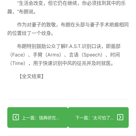
“生活会改变，但它仍在继续，你必须找到其中的乐
趣，”布朗说。
作为对妻子的致敬，布朗在头部与妻子手术疤痕相同
的位置纹了一个纹身。
布朗特别鼓励公众了解F.A.S.T.识别口诀，即面部
（Face）、手臂（Arms）、言语（Speech）、时间
（Time），用于快速识别中风的征兆并及时就医。
【全文结束】
上一篇：瑞典研究揭示温度极端变化与心力衰竭患者死亡风险增加相关
下一篇：'太可怕了' 棕榈滩男子在世界中风日感谢急救人员挽救其生命