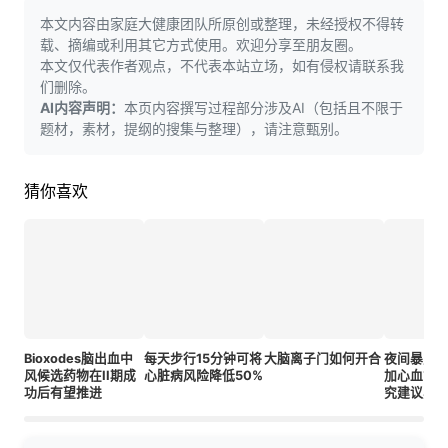
本文内容由家庭大健康团队所原创或整理，未经授权不得转
载、摘编或利用其它方式使用。欢迎分享至朋友圈。
本文仅代表作者观点，不代表本站立场，如有侵权请联系我
们删除。
AI内容声明：
本页内容撰写过程部分涉及AI（包括且不限于
题材，素材，提纲的搜集与整理），请注意甄别。
猜你喜欢
Bioxodes脑出血中
每天步行15分钟可将
大脑离子门如何开合
夜间暴露
风候选药物在II期成
心脏病风险降低50%
加心血管疾
功后有望推进
究建议黑
更护心